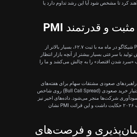
خواهند کرد تا مشخص شود آیا این رشد تداوم دارد یا
بت و قدرتمند PMI
ما با یک غافلگیری اقتصادی قابل‌توجه مواجه هستیم؛ PMI شیکاگو در ماه مه با ثبت ۶۲.۷، بسیار بالاتر از
 بخش تولید با سرعتی بسیار بیشتر از آنچه بازار انتظار
«سرد شدن اقتصاد» را به چالش می‌کشد و ما را
غ راهبردهای صعودی مشتقات سهام برای هفته‌های
پیش رو رفته‌ایم. به نظر ما اختیار خرید (Call) و اسپرد اختیار خرید صعودی (Bull Call Spread) روی شاخص
هبود سودآوری شرکت‌ها منجر می‌شود. داده‌های اخیر نیز
از افزایش ۲.۱ درصدی سود شرکت‌ها در سه‌ماهه نخست ۲۰۲۶ حکایت داشت و این قرائت PMI نشان
ان‌پذیری و فرصت‌های