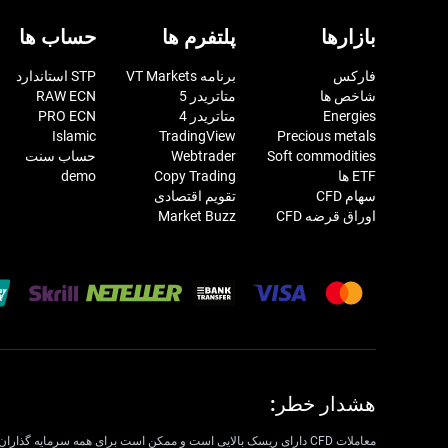
بازارها
پلتفرم ها
حساب ها
فارکس
برنامه VT Markets
STP استاندارد
شاخص ها
متاتریدر 5
RAW ECN
Energies
متاتریدر 4
PRO ECN
Islamic
TradingView
Precious metals
Soft commodities
Webtrader
حساب سنت
ETF ها
Copy Trading
demo
سهام CFD
تقویم اقتصادی
اوراق قرضه CFD
Market Buzz
هشدار خطر: