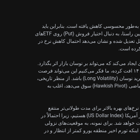
به‌طور محسوسی کاهش یافته است. بنابراین باید
انتظار بازدهی بالاتر اوراق قرضه را داشته باشیم و در همین راستا، به دنبال اختیار فروش (Put) روی ETFهای
ری هستیم. ابزار CME FedWatch نیز از قبل تعدیل شده و نشان می‌دهد احتمال کاهش نرخ در
یجاد می‌کند که می‌تواند بر نوسان بازار اثر بگذارد.
هرچند VIX در واکنش اولیه به خبر مثبت اقتصادی به زیر ۱۴ افت کرده، ما فکر می‌کنیم این می‌تواند فرصت
مناسبی برای خرید پوشش ریسک یا ایجاد موقعیت‌های خرید نوسان (Long Volatility) باشد. از منظر تاریخی،
دوره‌هایی که داده‌های قوی فدرال رزرو را به چرخش انقباضی (Hawkish Pivot) سوق می‌دهد، اغلب به
 نرخ‌های بهره بالاتر برای مدت طولانی‌تر منتفع
می‌شود. ما در حال بررسی اختیار خرید روی شاخص دلار آمریکا (US Dollar Index) هستیم، زیرا احتمالاً در
ت خواهد شد. برای نمونه، به موقعیت‌های نزولی
ه با توجه به اینکه تورم اخیر منطقه یورو کمتر از انتظار و در