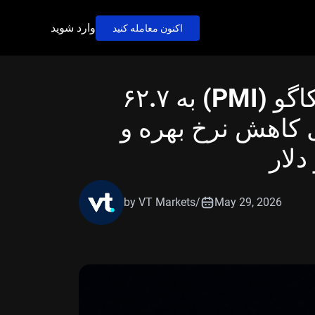
وارد شوید
اکنون معامله کنید
شاخص مدیران خرید شیکاگو (PMI) به ۶۲.۷
کاهش نرخ بهره و
دلار
by VT Markets
/
May 29, 2026