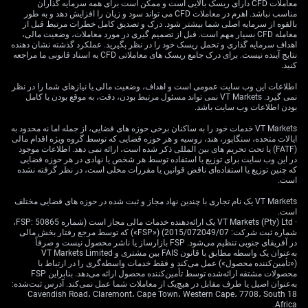
معاملات CFD دارای ریسک بالایی است و ممکن است برای همه سرمایه گذاران
احتمالاً در یک دامنه مشخص نوسان می‌کند.
مناسب نباشد. اهرم در معاملات CFD می تواند سود و زیان را افزایش دهد و به طور
بالقوه از سرمایه اصلی شما بیشتر شود. درک و تصدیق کامل خطرات مرتبط قبل از
معامله CFD بسیار مهم است. قبل از تصمیم گیری در مورد معاملات، وضعیت مالی،
بخش‌ها، ارز و استراتژی‌های
اهداف سرمایه گذاری و تحمل ریسک خود را در نظر بگیرید. عملکرد گذشته نشان دهنده
نتایج آینده نیست. برای درک جامع ریسک های معاملاتی CFD به اسناد قانونی ما مراجعه
اختیار معامله
کنید.
اطلاعات این وب سایت عمومی است و اهداف، وضعیت مالی یا نیازهای شما را در نظر
نمی گیرد. VT Markets نمی تواند مسئول مرتبط بودن، دقت، به موقع بودن یا کامل
بودن اطلاعات وب سایت باشد.
قدرت رشد به‌وضوح در بخش خدمات متمرکز است؛ در مقابل
VT Markets خدمات خود را به ساکنان برخی حوزه های قضایی، از جمله اما نه محدود به
گزارش‌های اخیر PMI تولیدی که نزدیک‌تر به سطح ۵۰ نوسان
ایالات متحده، سنگاپور، هند، روسیه و هر حوزه قضایی که توسط گروه ویژه اقدام مالی
داشته‌اند و نشانه رکود/ایستایی هستند. این واگرایی می‌تواند
(FATF) یا تحت تحریم های بین المللی ذکر شده است، ارائه نمی دهد. اطلاعات موجود
فرصت‌هایی برای معاملات جفتی (pairs trades) با استفاده از
در این وب سایت برای توزیع یا استفاده توسط هر شخص یا نهادی در هر حوزه قضایی
که چنین توزیع یا استفاده‌ای ناقض قوانین یا مقررات محلی است، در نظر گرفته نشده
اختیار معامله روی ETFهای بخشی ایجاد کند. ما به
است.
استراتژی‌هایی نگاه می‌کنیم که بخش‌های خدمات‌محور مانند
VT Markets یک نام تجاری با چندین نهاد مجاز و ثبت شده در حوزه های قضایی مختلف
فناوری (XLK) و مصرف اختیاری (XLY) را نسبت به بخش‌های
است.
صنعتی (XLI) یا مواد (XLB) ترجیح می‌دهند.
· VT Markets (Pty) Ltd یک ارائه‌دهنده خدمات مالی مجاز است (شماره FSP: 50865،
شماره ثبت شرکت: 2015/072049/07) («FSP») که توسط مرجع رفتار بخش مالی
این گزارش همچنین استدلال برای دلار قوی را تقویت می‌کند،
در آفریقای جنوبی تنظیم می‌شود. FSP بازارساز یا ناشر محصول نیست و صرفاً
به‌عنوان یک واسطه مطابق با قانون FAIS بین مشتری و VT Markets Limited
زیرا اقتصاد آمریکا نسبت به بسیاری از همتایان جهانی خود
(«تأمین‌کننده محصول») عمل می‌کند و فقط خدمات واسطه‌گری را در ارتباط با
تاب‌آوری بیشتری نشان می‌دهد. با توجه به اینکه بانک مرکزی
محصولات مشتقه ارائه‌شده توسط تأمین‌کننده محصول ارائه می‌دهد. بنابراین FSP
به‌عنوان اصیل یا طرف مقابل در هیچ‌یک از معاملات شما عمل نمی‌کند. آدرس ثبت‌شده:
اروپا اخیراً چشم‌انداز محتاطانه‌تری نسبت به اقتصاد ارائه
18 Cavendish Road، Claremont، Cape Town، Western Cape، 7708، South
کرده است، انتظار داریم دلار در برابر یورو قدرت خود را حفظ
Africa.