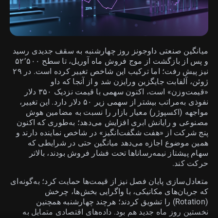
میانگین صنعتی داوجونز روز چهارشنبه به سقف جدیدی رسید
و پس از بازگشت از موج فروش ماه آوریل، تا سطح ۵۲٬۵۰۰
نیز پیش رفت؛ اما ترکیب این شاخص تغییر کرده است. در ۲۹
ژوئن، آلفابت جایگزین ورایزن شد و از آنجا که داو
«قیمت‌وزن» است، اکنون سهمی با قیمت نزدیک ۳۵۰ دلار
نفوذی به‌مراتب بیشتر از سهمی زیر ۵۰ دلار دارد. این تغییر،
مواجهه (اکسپوژر) معیار بازار را نسبت به مضامین هوش
مصنوعی و رایانش ابری افزایش می‌دهد؛ به‌طوری که اکنون
پنج شرکت از «هفت شگفت‌انگیز» در شاخص نماینده دارند و
همین موضوع اجازه می‌دهد میانگین حتی در شرایطی که
سهام پیشتاز نیمه‌رساناها تحت فشار فروش بودند، بالاتر
حرکت کند.
متعادل‌سازی پایان فصل نیز از قیمت‌ها حمایت کرد؛ به‌گونه‌ای
که جریان‌های مکانیکی، با واگرایی بخش‌ها، چرخش
(Rotation) را تشویق کردند؛ هرچند چهارشنبه همچنین
نخستین روز ماه جدید هم بود. داده‌های اقتصادی متمایل به