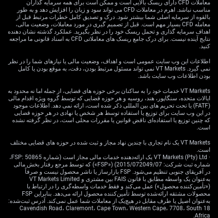
با قیمت بالا—به این معناست که نوسانات شاخص اکنون
معاملات CFD دارای ریسک بالایی است و ممکن است برای همه سرمایه گذاران
مناسب نباشد. اهرم در معاملات CFD می تواند سود و زیان را افزایش دهد و به طور
به‌شدت به چند نام بزرگ فناوری و هوش مصنوعی گره خورده
بالقوه از سرمایه اصلی شما بیشتر شود. درک و تصدیق کامل خطرات مرتبط قبل از
است. این وضعیت می‌تواند سناریویی ایجاد کند که در آن داو به
معامله CFD بسیار مهم است. قبل از تصمیم گیری در مورد معاملات، وضعیت مالی،
اهداف سرمایه گذاری و تحمل ریسک خود را در نظر بگیرید. عملکرد گذشته نشان دهنده
سقف‌های تازه برسد، حتی وقتی مشارکت گسترده بازار
نتایج آینده نیست. برای درک جامع ریسک های معاملاتی CFD به اسناد قانونی ما مراجعه
ضعیف است؛ چیزی که هنگام ثبت رکورد دیدیم، زمانی که
کنید.
سهام نیمه‌رساناها در حال افت بودند.
اطلاعات این وب سایت عمومی است و اهداف، وضعیت مالی یا نیازهای شما را در نظر
نمی گیرد. VT Markets نمی تواند مسئول مرتبط بودن، دقت، به موقع بودن یا کامل
این صعود همچنین از متعادل‌سازی پایان فصل تغذیه شد؛
بودن اطلاعات وب سایت باشد.
جریانی مکانیکی که اکنون با ورود به ماه ژوئیه می‌تواند
VT Markets خدمات خود را به ساکنان برخی حوزه های قضایی، از جمله اما نه محدود به
به‌سادگی معکوس شود. از منظر تاریخی، زمانی که یک
ایالات متحده، سنگاپور، هند، روسیه و هر حوزه قضایی که توسط گروه ویژه اقدام مالی
شاخص رکورد ثبت می‌کند اما خط پیشروی-پسروی
(FATF) یا تحت تحریم های بین المللی ذکر شده است، ارائه نمی دهد. اطلاعات موجود
(Advance-Decline) سقف جدید را تأیید نمی‌کند، نشانه‌ای از
در این وب سایت برای توزیع یا استفاده توسط هر شخص یا نهادی در هر حوزه قضایی
که چنین توزیع یا استفاده‌ای ناقض قوانین یا مقررات محلی است، در نظر گرفته نشده
ضعف بنیاد حرکت است. ما این الگو را می‌بینیم: در روز ثبت
است.
رکورد جدید، نزدیک به ۴۰٪ از اجزای داو عملاً منفی بودند که
VT Markets یک نام تجاری با چندین نهاد مجاز و ثبت شده در حوزه های قضایی مختلف
باریک‌بودن این پیشروی را برجسته می‌کند.
است.
· VT Markets (Pty) Ltd یک ارائه‌دهنده خدمات مالی مجاز است (شماره FSP: 50865،
داده‌های اقتصادی نرم و
شماره ثبت شرکت: 2015/072049/07) («FSP») که توسط مرجع رفتار بخش مالی
در آفریقای جنوبی تنظیم می‌شود. FSP بازارساز یا ناشر محصول نیست و صرفاً
به‌عنوان یک واسطه مطابق با قانون FAIS بین مشتری و VT Markets Limited
راهبردهای پوشش ریسک
(«تأمین‌کننده محصول») عمل می‌کند و فقط خدمات واسطه‌گری را در ارتباط با
محصولات مشتقه ارائه‌شده توسط تأمین‌کننده محصول ارائه می‌دهد. بنابراین FSP
به‌عنوان اصیل یا طرف مقابل در هیچ‌یک از معاملات شما عمل نمی‌کند. آدرس ثبت‌شده:
18 Cavendish Road، Claremont، Cape Town، Western Cape، 7708، South
Africa.