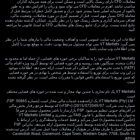
حمایت می‌شود و در برابر ارزهایی رشد می‌کند که بانک‌های
معاملات CFD دارای ریسک بالایی است و ممکن است برای همه سرمایه گذاران
مناسب نباشد. اهرم در معاملات CFD می تواند سود و زیان را افزایش دهد و به طور
مرکزی‌شان «انبساطی‌تر» هستند (Dovish؛ یعنی تمایل به نرخ
بالقوه از سرمایه اصلی شما بیشتر شود. درک و تصدیق کامل خطرات مرتبط قبل از
بهره پایین‌تر و سیاست نرم‌تر). می‌توان به دنبال گرفتن
معامله CFD بسیار مهم است. قبل از تصمیم گیری در مورد معاملات، وضعیت مالی،
موقعیت خرید در «آتی دلار» یا «اختیار خرید» (Call؛ ابزاری
اهداف سرمایه گذاری و تحمل ریسک خود را در نظر بگیرید. عملکرد گذشته نشان دهنده
نتایج آینده نیست. برای درک جامع ریسک های معاملاتی CFD به اسناد قانونی ما مراجعه
برای بهره‌بردن از رشد قیمت) در برابر یورو و ین بود.
کنید.
ملاحظات معامله‌گری و
اطلاعات این وب سایت عمومی است و اهداف، وضعیت مالی یا نیازهای شما را در نظر
نمی گیرد. VT Markets نمی تواند مسئول مرتبط بودن، دقت، به موقع بودن یا کامل
بودن اطلاعات وب سایت باشد.
ریسک
VT Markets خدمات خود را به ساکنان برخی حوزه های قضایی، از جمله اما نه محدود به
ایالات متحده، سنگاپور، هند، روسیه و هر حوزه قضایی که توسط گروه ویژه اقدام مالی
(FATF) یا تحت تحریم های بین المللی ذکر شده است، ارائه نمی دهد. اطلاعات موجود
در این وب سایت برای توزیع یا استفاده توسط هر شخص یا نهادی در هر حوزه قضایی
که چنین توزیع یا استفاده‌ای ناقض قوانین یا مقررات محلی است، در نظر گرفته نشده
است.
VT Markets یک نام تجاری با چندین نهاد مجاز و ثبت شده در حوزه های قضایی مختلف
است.
· VT Markets (Pty) Ltd یک ارائه‌دهنده خدمات مالی مجاز است (شماره FSP: 50865،
شماره ثبت شرکت: 2015/072049/07) («FSP») که توسط مرجع رفتار بخش مالی
در آفریقای جنوبی تنظیم می‌شود. FSP بازارساز یا ناشر محصول نیست و صرفاً
به‌عنوان یک واسطه مطابق با قانون FAIS بین مشتری و VT Markets Limited
(«تأمین‌کننده محصول») عمل می‌کند و فقط خدمات واسطه‌گری را در ارتباط با
محصولات مشتقه ارائه‌شده توسط تأمین‌کننده محصول ارائه می‌دهد. بنابراین FSP
به‌عنوان اصیل یا طرف مقابل در هیچ‌یک از معاملات شما عمل نمی‌کند. آدرس ثبت‌شده:
18 Cavendish Road، Claremont، Cape Town، Western Cape، 7708، South
Africa.