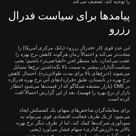
را توجیه کند، تضعیف می‌کند.
پیامدها برای سیاست فدرال
رزرو
این عددِ قوی کار «فدرال رزرو» (بانک مرکزی آمریکا) را
سخت‌تر می‌کند و احتمالاً زمانِ هرگونه کاهش نرخ بهره را
عقب می‌اندازد. باید منتظر لحن «انقباضی‌تر» باشیم؛ یعنی
سیاست‌گذاران بیشتر به سمت بالا نگه‌داشتن نرخ‌ها متمایل
می‌شوند («نرخ‌های بالا برای مدت طولانی‌تر»). احتمال کاهش
نرخ بهره در تابستان، طبق «قراردادهای آتیِ نرخ بهره فدرال»
در CME (بازار مشتقه شیکاگو که از قیمت‌ها می‌شود انتظار
بازار از نرخ بهره را فهمید)، بعد از این گزارش احتمالاً افت
کرده است.
برای معامله‌گران شاخص‌های سهام، یک کشمکش ایجاد
می‌شود: از یک طرف فعالیت اقتصادی قوی می‌تواند به
سودآوری شرکت‌ها کمک کند، اما از طرف دیگر نرخ بهره
بالاتر به «ارزش‌گذاری» سهام فشار می‌آورد (یعنی
قیمت‌گذاری سهام بر اساس سود و نرخ بهره سخت‌تر