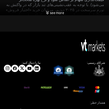
می‌شود). با توجه به عقب‌نشینی‌های تند بازار که در واکنش به
تورمِ سرسخت در ۲۰۲۵ دیدیم، می‌توان خرید «اختیار فروش»
see more
(Put؛ ابزار مشتقه‌ای برای پوشش ریسک افت قیمت) روی
S&P 500 را به‌عنوان بیمه ریسک در نظر گرفت. انتظار
می‌رود «VIX» (شاخص نوسان؛ سنجه ترس/نوسان بازار) که
نزدیک کف‌های خود حوالی ۱۳ بود، با قیمت‌گذاریِ این
عدم‌قطعیت جدید رشد کند.
در بازار نرخ‌ها، احتمال «فروش» اوراق خزانه‌داری آمریکا
وجود دارد که به بالا رفتن «بازده» (Yield؛ نرخ سود مؤثر
اوراق) در سراسر منحنی منجر می‌شود. بازده اوراق ۱۰ساله
که حدود ۴.۵۰٪ نسبتاً ثابت بود، احتمالاً دوباره سقف‌های اخیر
شرکای رسمی:
ما را دنبال کنید:
را آزمایش می‌کند. در استراتژی‌های «مشتقه» (Derivative؛
ابزارهایی مثل قرارداد آتی و اختیار معامله که ارزش‌شان از
دارایی پایه می‌آید)، تمرکز می‌تواند روی فروش «قراردادهای
آتی اوراق خزانه» یا خرید اختیار فروش روی ETFهای اوراق
باشد تا از این حرکت احتمالی بهره گرفته شود.
این خبر برای دلار آمریکا مثبت است، چون انتظار نرخ بهره
بالاتر، جذابیت نگهداری دلار را بیشتر می‌کند. «شاخص دلار»
هشدار خطر:
(DXY؛ شاخصی از ارزش دلار در برابر سبدی از ارزها) احتمالاً