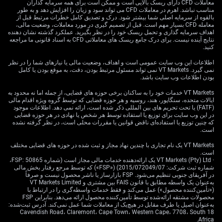
برای معامله عدم‌قطعیت تبدیل می‌کند. چنین موقعیت‌هایی در
معاملات CFD دارای ریسک بالایی است و ممکن است برای همه سرمایه گذاران
مناسب نباشد. اهرم در معاملات CFD می تواند سود و زیان را افزایش دهد و به طور
صورت وقوع حرکت قیمتی قابل‌توجه در هر یک از دو جهت
بالقوه از سرمایه اصلی شما بیشتر شود. درک و تصدیق کامل خطرات مرتبط قبل از
سودآور خواهند بود؛ حرکتی که با تلاش بازار برای یافتن روندی
معامله CFD بسیار مهم است. قبل از تصمیم گیری در مورد معاملات، وضعیت مالی،
اهداف سرمایه گذاری و تحمل ریسک خود را در نظر بگیرید. عملکرد گذشته نشان دهنده
شفاف‌تر محتمل است.
نتایج آینده نیست. برای درک جامع ریسک های معاملاتی CFD به اسناد قانونی ما مراجعه
کنید.
اطلاعات این وب سایت عمومی است و اهداف، وضعیت مالی یا نیازهای شما را در نظر
نمی گیرد. VT Markets نمی تواند مسئول مرتبط بودن، دقت، به موقع بودن یا کامل
بودن اطلاعات وب سایت باشد.
VT Markets خدمات خود را به ساکنان برخی حوزه های قضایی، از جمله اما نه محدود به
ایالات متحده، سنگاپور، هند، روسیه و هر حوزه قضایی که توسط گروه ویژه اقدام مالی
(FATF) یا تحت تحریم های بین المللی ذکر شده است، ارائه نمی دهد. اطلاعات موجود
در این وب سایت برای توزیع یا استفاده توسط هر شخص یا نهادی در هر حوزه قضایی
که چنین توزیع یا استفاده‌ای ناقض قوانین یا مقررات محلی است، در نظر گرفته نشده
است.
VT Markets یک نام تجاری با چندین نهاد مجاز و ثبت شده در حوزه های قضایی مختلف
است.
· VT Markets (Pty) Ltd یک ارائه‌دهنده خدمات مالی مجاز است (شماره FSP: 50865،
شماره ثبت شرکت: 2015/072049/07) («FSP») که توسط مرجع رفتار بخش مالی
در آفریقای جنوبی تنظیم می‌شود. FSP بازارساز یا ناشر محصول نیست و صرفاً
به‌عنوان یک واسطه مطابق با قانون FAIS بین مشتری و VT Markets Limited
(«تأمین‌کننده محصول») عمل می‌کند و فقط خدمات واسطه‌گری را در ارتباط با
محصولات مشتقه ارائه‌شده توسط تأمین‌کننده محصول ارائه می‌دهد. بنابراین FSP
به‌عنوان اصیل یا طرف مقابل در هیچ‌یک از معاملات شما عمل نمی‌کند. آدرس ثبت‌شده:
18 Cavendish Road، Claremont، Cape Town، Western Cape، 7708، South
Africa.