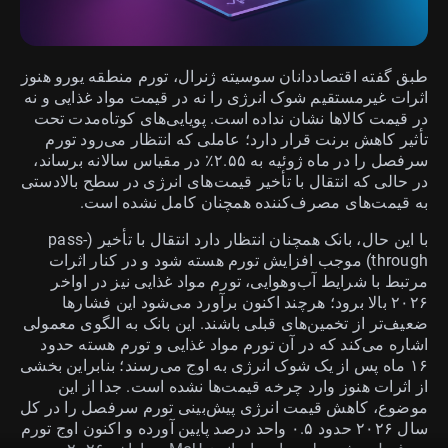
طبق گفته اقتصاددانان سوسیته ژنرال، تورم منطقه یورو هنوز
اثرات غیرمستقیم شوک انرژی را نه در قیمت مواد غذایی و نه
در قیمت کالاها نشان نداده است. پویایی‌های کوتاه‌مدت تحت
تأثیر کاهش برنت قرار دارد؛ عاملی که انتظار می‌رود تورم
سرفصل را در ماه ژوئیه به ۲.۵۵٪ در مقیاس سالانه برساند،
در حالی که انتقال با تأخیر قیمت‌های انرژی در سطح بالادستی
به قیمت‌های مصرف‌کننده همچنان کامل نشده است.
با این حال، بانک همچنان انتظار دارد انتقال با تأخیر (pass-
through) موجب افزایش تورم هسته شود و در کنار اثرات
مرتبط با شرایط آب‌وهوایی، تورم مواد غذایی نیز در اواخر
۲۰۲۶ بالا برود؛ هرچند اکنون برآورد می‌شود این فشارها
ضعیف‌تر از تخمین‌های قبلی باشند. این بانک به الگوی معمولی
اشاره می‌کند که در آن تورم مواد غذایی و تورم هسته حدود
۱۶ ماه پس از یک شوک انرژی به اوج می‌رسند؛ بنابراین بخشی
از اثرات هنوز وارد چرخه قیمت‌ها نشده است. جدا از این
موضوع، کاهش قیمت انرژی پیش‌بینی تورم سرفصل را در کل
سال ۲۰۲۶ حدود ۰.۵ واحد درصد پایین آورده و اکنون اوج تورم