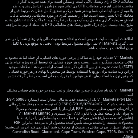
معاملات CFD دارای ریسک بالایی است و ممکن است برای همه سرمایه گذاران
پیامدهای راهبردی و
مناسب نباشد. اهرم در معاملات CFD می تواند سود و زیان را افزایش دهد و به طور
بالقوه از سرمایه اصلی شما بیشتر شود. درک و تصدیق کامل خطرات مرتبط قبل از
فرصت‌های بازار
معامله CFD بسیار مهم است. قبل از تصمیم گیری در مورد معاملات، وضعیت مالی،
اهداف سرمایه گذاری و تحمل ریسک خود را در نظر بگیرید. عملکرد گذشته نشان دهنده
نتایج آینده نیست. برای درک جامع ریسک های معاملاتی CFD به اسناد قانونی ما مراجعه
کنید.
این وضعیت در هفته‌های پیش‌رو برای معامله‌گران مشتقه یک
اطلاعات این وب سایت عمومی است و اهداف، وضعیت مالی یا نیازهای شما را در نظر
نمی گیرد. VT Markets نمی تواند مسئول مرتبط بودن، دقت، به موقع بودن یا کامل
فرصت ایجاد می‌کند. ما برخلاف احساس غالب بازار، برای
بودن اطلاعات وب سایت باشد.
تورم بالاتر در نیمه دوم ۲۰۲۶ ارزش موقعیت‌گیری قائل
هستیم. به نظر می‌رسد سوآپ‌های تورمی با مرجع Q4 2026
VT Markets خدمات خود را به ساکنان برخی حوزه های قضایی، از جمله اما نه محدود به
ایالات متحده، سنگاپور، هند، روسیه و هر حوزه قضایی که توسط گروه ویژه اقدام مالی
یا ابتدای ۲۰۲۷ با توجه به انتظار ما برای شروع دوباره روند
(FATF) یا تحت تحریم های بین المللی ذکر شده است، ارائه نمی دهد. اطلاعات موجود
افزایشی تورم هسته و مواد غذایی، دچار قیمت‌گذاری نادرست
در این وب سایت برای توزیع یا استفاده توسط هر شخص یا نهادی در هر حوزه قضایی
که چنین توزیع یا استفاده‌ای ناقض قوانین یا مقررات محلی است، در نظر گرفته نشده
هستند.
است.
بنابراین، در حال بررسی ورود به موقعیت‌های خرید (Long)
VT Markets یک نام تجاری با چندین نهاد مجاز و ثبت شده در حوزه های قضایی مختلف
روی قراردادهای فوروارد تورم هستیم. بازار فعلاً تورم پایان
است.
· VT Markets (Pty) Ltd یک ارائه‌دهنده خدمات مالی مجاز است (شماره FSP: 50865،
۲۰۲۶ را حدود ۲.۴٪ قیمت‌گذاری می‌کند، اما ما مسیر روشنی
شماره ثبت شرکت: 2015/072049/07) («FSP») که توسط مرجع رفتار بخش مالی
به سمت اوج ۳٪ در اواخر سال می‌بینیم. این شکاف می‌تواند با
در آفریقای جنوبی تنظیم می‌شود. FSP بازارساز یا ناشر محصول نیست و صرفاً
به‌عنوان یک واسطه مطابق با قانون FAIS بین مشتری و VT Markets Limited
آشکار شدن اثرات غیرمستقیمِ با تأخیر در انتشار داده‌های
(«تأمین‌کننده محصول») عمل می‌کند و فقط خدمات واسطه‌گری را در ارتباط با
رسمی در پاییز امسال، پتانسیل صعود قابل توجهی ایجاد کند.
محصولات مشتقه ارائه‌شده توسط تأمین‌کننده محصول ارائه می‌دهد. بنابراین FSP
به‌عنوان اصیل یا طرف مقابل در هیچ‌یک از معاملات شما عمل نمی‌کند. آدرس ثبت‌شده:
18 Cavendish Road، Claremont، Cape Town، Western Cape، 7708، South
تابع واکنش بانک مرکزی اروپا نیز در این میان کلیدی است.
Africa.