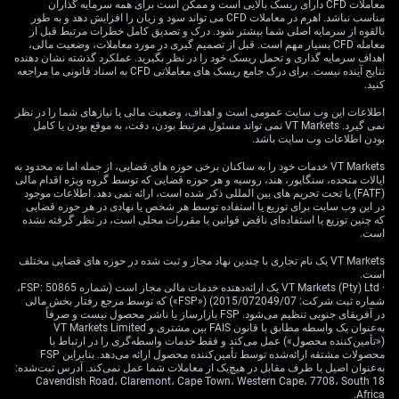
معاملات CFD دارای ریسک بالایی است و ممکن است برای همه سرمایه گذاران
تمرکز بر فناوری و راهبرد
مناسب نباشد. اهرم در معاملات CFD می تواند سود و زیان را افزایش دهد و به طور
بالقوه از سرمایه اصلی شما بیشتر شود. درک و تصدیق کامل خطرات مرتبط قبل از
معامله CFD بسیار مهم است. قبل از تصمیم گیری در مورد معاملات، وضعیت مالی،
مشتقه
اهداف سرمایه گذاری و تحمل ریسک خود را در نظر بگیرید. عملکرد گذشته نشان دهنده
نتایج آینده نیست. برای درک جامع ریسک های معاملاتی CFD به اسناد قانونی ما مراجعه
کنید.
اطلاعات این وب سایت عمومی است و اهداف، وضعیت مالی یا نیازهای شما را در نظر
تمایل ما بر تمرکز بر رشد کم‌نظیر سودآوری در بخش فناوری
نمی گیرد. VT Markets نمی تواند مسئول مرتبط بودن، دقت، به موقع بودن یا کامل
اطلاعات است؛ همان داستان اصلی برای سرمایه‌گذاران.
بودن اطلاعات وب سایت باشد.
گزارش‌های اخیر FactSet نشان داد سودآوری شرکت‌های
VT Markets خدمات خود را به ساکنان برخی حوزه های قضایی، از جمله اما نه محدود به
بزرگ فناوری (megacap) در سه‌ماهه اول ۲۰۲۶ به‌طور
ایالات متحده، سنگاپور، هند، روسیه و هر حوزه قضایی که توسط گروه ویژه اقدام مالی
متوسط ۲۵٪ نسبت به سال قبل رشد کرده است. این قدرت
(FATF) یا تحت تحریم های بین المللی ذکر شده است، ارائه نمی دهد. اطلاعات موجود
بنیادی، در ماه‌های پیش‌رو شاخصی بسیار قابل‌اتکاتر از
در این وب سایت برای توزیع یا استفاده توسط هر شخص یا نهادی در هر حوزه قضایی
که چنین توزیع یا استفاده‌ای ناقض قوانین یا مقررات محلی است، در نظر گرفته نشده
جابه‌جایی‌های دیپلماتیک است.
است.
برای معامله‌گران ابزارهای مشتقه، جهش نوسان باید به‌عنوان
VT Markets یک نام تجاری با چندین نهاد مجاز و ثبت شده در حوزه های قضایی مختلف
است.
فرصتی برای فروش پرمیوم دیده شود. ما فروش اختیار
· VT Markets (Pty) Ltd یک ارائه‌دهنده خدمات مالی مجاز است (شماره FSP: 50865،
فروش (put) یا اسپرد اختیار فروش را روی شاخص‌های
شماره ثبت شرکت: 2015/072049/07) («FSP») که توسط مرجع رفتار بخش مالی
فناوری‌محور مانند نزدک ۱۰۰ (Nasdaq 100) مدنظر قرار
در آفریقای جنوبی تنظیم می‌شود. FSP بازارساز یا ناشر محصول نیست و صرفاً
به‌عنوان یک واسطه مطابق با قانون FAIS بین مشتری و VT Markets Limited
می‌دهیم. این راهبرد اجازه می‌دهد در صورت تثبیت بازار،
(«تأمین‌کننده محصول») عمل می‌کند و فقط خدمات واسطه‌گری را در ارتباط با
درآمد کسب کنیم یا در صورت افت، در قیمت مؤثر پایین‌تری
محصولات مشتقه ارائه‌شده توسط تأمین‌کننده محصول ارائه می‌دهد. بنابراین FSP
به‌عنوان اصیل یا طرف مقابل در هیچ‌یک از معاملات شما عمل نمی‌کند. آدرس ثبت‌شده:
وارد یک موقعیت صعودی شویم.
18 Cavendish Road، Claremont، Cape Town، Western Cape، 7708، South
Africa.