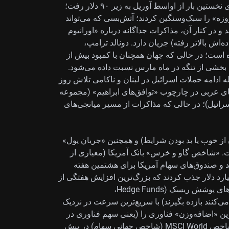
اینترمدیت (WTI، شاخص قیمت نفت آمریکا) دوشنبه برای نخستین بار از اواسط آوریل به زیر ۹۰ دلار رفت؛
ا بازارها گزارش‌های مربوط به احتمال «آتش‌بس ۶۰روزه» را سبک‌وسنگین کردند؛ آتش‌بسی که می‌تواند
 در کنار آن، مذاکرات جداگانه درباره «اورانیوم
‌اش بالاتر رفته) جریان دارد. دونالد ترامپ،
از جزئیات باقی مانده است؛ در حالی‌ که جهان همچنان با کمبود بیش از
ن بخشی از تنگه در ماه مارس نسبت داده می‌شود.
له ادامه حملات اسرائیل در لبنان و ناکامی تلاش روز
ای عربی در چارچوب «توافق‌های ابراهیم» (مجموعه
ائیل)؛ در حالی‌ که مذاکرات از مسیر میانجی‌های
ز خوب یا بد بودن شرایط) و همچنین «جریان پول»
ست. «شاخص گاو و خرس» بانک آمریکا (معیاری از
‌بینی یا بدبینی بازار) هفته گذشته به ۸٫۰ رسید و صندوق‌های سهام آمریکا برای هشتمین هفته
رود پول ثبت کردند؛ تنها صندوق‌های فناوری ۹ میلیارد دلار جذب کردند که بزرگ‌ترین افزایش هفتگی از
اکتبر ۲۰۲۵ بوده است. گلدمن ساکس اعلام کرد صندوق‌های پوشش ریسک (Hedge Funds،
ی‌کنند بازده بگیرند) با سریع‌ترین سرعت در نزدیک
رین «اضافه‌وزن» فناوری را (یعنی سهم فناوری در
سبدشان بیشتر از سهم آن در معیار مقایسه) نسبت به شاخص MSCI World (شاخص جهانی سهام) در بیش