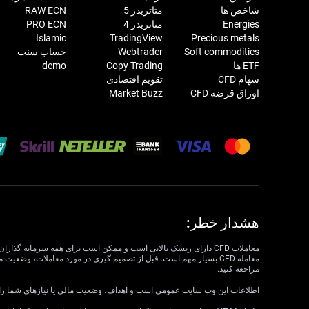
شاخص ها
متاتریدر 5
RAW ECN
Energies
متاتریدر 4
PRO ECN
Islamic
TradingView
Precious metals
Soft commodities
Webtrader
حساب سنت
ETF ها
Copy Trading
demo
سهام CFD
تقویم اقتصادی
اوراق قرضه CFD
Market Buzz
هشدار خطر:
مراجعه کنید.
اطلاعات این وب سایت عمومی است و اهداف، وضعیت مالی یا نیازهای شما را در نظر نمی گیرد. VT Markets نمی تواند مسئول مرتبط بودن، دقت، به موقع بودن 