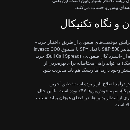
 ابزاری برای بیمه‌کردن ریسک افت) بسیار پایین است. این یعنی
ه‌های پیش‌رو حساب می‌کنند.
ن و نگاه تکنیکال
 افزایش موقعیت‌های صعودی از طریق «اختیار خرید»
(Call؛ حق خرید در قیمت مشخص) روی صندوق ETF اسپایدر S&P 500 با نماد SPY یا صندوق Invesco QQQ
با نماد QQQ فکر کنند. خرید کال‌های کوتاه‌مدت یا استفاده از «اسپرد کال صعودی» (Bull Call Spread؛ خرید
 می‌تواند راهی محتاطانه برای بهره‌بردن از
شتر وجود دارد، اما ریسک هم باید مدیریت شود.
‌درآمد اصلاح بازار بوده است؛ طبق آخرین
نظرسنجی AAII (نظرسنجی سرمایه‌گذاران حقیقی در آمریکا)، سهم خوش‌بین‌ها ۴۷٪ بوده است. با این حال،
اند مدت بیشتری از انتظار بدبین‌ها، در فضای هیجان بماند. شتاب
الا است.