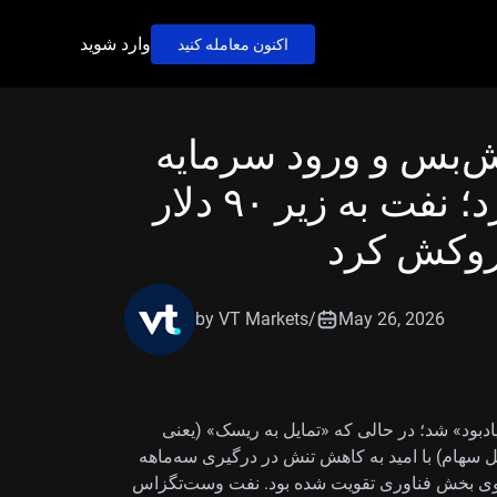
وارد شوید
اکنون معامله کنید
تش‌بس و ورود سرمایه
به بخش فناوری صعود کرد؛ نفت به زیر ۹۰ دلار
روکش کرد
by VT Markets
/
May 26, 2026
ادبود» شد؛ در حالی‌ که «تمایل به ریسک» (یعنی
ل سهام) با امید به کاهش تنش در درگیری سه‌ماهه
 روی بخش فناوری تقویت شده بود. نفت وست‌تگزاس