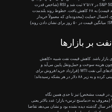
از پنج سال اخیر دارند. از منظر نمودارها، سقف ۱۴ مهِ S&P 500 در ۷٬۵۱۷ ثبت شد و RSI (شاخص قدرت
نسبی؛ سنجه‌ای برای تشخیص داغ شدن یا افت‌کردن روند قیمت) به ۶۸ کاهش یافت. خطوط روند بلندمدت
صورت اصلاح، احتمال حمایت (محدوده‌ای که معمولاً خریدار
فعال می‌شود) نزدیک میانگین متحرک ساده ۵۰روزه (SMA؛ میانگین قیمت در ۵۰ روز برای نشان دادن روند)
فت بر بازارها
ای بازار باشد. کاهش قیمت نفت شبیه «کاهش
ن هزینه سوخت و حمل‌ونقل پایین می‌آید و
می‌تواند چشم‌انداز سودآوری شرکت‌ها را بهتر کند. قراردادهای آتی نفت WTI (قرارداد خرید/فروش برای
تحویل در آینده) با اتکا به همین امیدها بیش از ۵٪ عقب‌نشینی کرده و به زیر ۸۸ دلار در هر بشکه رسیده‌اند؛
اد حق خرید یا فروش در قیمت مشخص) نیز تا حدی همین نگاه
خوش‌بینانه را نشان می‌دهد. شاخص نوسان CBOE یا VIX (معروف به «دماسنج ترس» بازار؛ عدد بالاتر یعنی
حی که از اواخر سال گذشته دیده نشده بود و نشان می‌دهد تقاضا