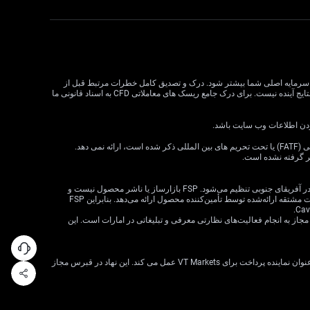
لات CFD می تواند سود و زیان را افزایش دهد و به طور بالقوه از سرمایه اصلی شما بیشتر شود. درک و تصدیق کامل خطرات مرتبط قبل از
معامله CFD بسیار مهم است. قبل از تصمیم گیری در مورد معاملات، وضعیت مالی، اهداف سرمایه گذاری و تحمل ریسک خود را در نظر بگیرید. عملکرد گذشته نشان دهنده نتایج آینده نیست. برای درک جامع ریسک های معاملاتی CFD به اسناد قانونی ما
VT Markets خدمات خود را به ساکنان برخی حوزه های قضایی، از جمله اما نه محدود به ایالات متحده، سنگاپور، هند، روسیه و هر حوزه قضایی که توسط گروه ویژه اقدام مالی (FATF) یا تحت تحریم های بین المللی ذکر شده است، ارائه نمی دهد.
ظر گرفته نشده است.
· VT Markets (Pty) Ltd یک ارائه‌دهنده خدمات مالی مجاز است (شماره FSP: 50865، شماره ثبت شرکت: 2015/072049/07) («FSP») که توسط مرجع رفتار بخش مالی در آفریقای جنوبی تنظیم می‌شود. FSP بازارساز یا ناشر محصول نیست و
صرفاً به‌عنوان یک واسطه مطابق با قانون FAIS بین مشتری و VT Markets Limited («تأمین‌کننده محصول») عمل می‌کند و فقط خدمات واسطه‌گری را در ارتباط با محصولات مشتقه ارائه‌شده توسط تأمین‌کننده محصول ارائه می‌دهد. بنابراین FSP
 شرکت VT Markets (Pty) Ltd – شعبه دبی توسط سازمان بازارهای سرمایه امارات متحده عربی (CMA) تحت مجوز شماره 20200000299 به عنوان دارنده مجوز دسته 5 مجاز به انجام فعالیت‌های نظارتی معرفی و تبلیغاتی در امارات است. این
VT Markets Ltd، ثبت شده در جمهوری قبرس با شماره ثبت HE436466 و آدرس ثبت شده در اسقف اعظم ماکاریوس III، 160، طبقه 1، 3026، لیماسول، قبرس، تنها به عنوان نماینده پرداخت برای VT Markets عمل می کند. این نهاد در قبرس مجاز