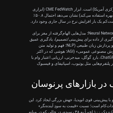
توجه دیگر بازار به چشم‌انداز فدرال‌رزرو آمریکا (بانک مرکزی آمریکا) است. ابزار CME FedWatch (ابزاری
که از قیمت معاملات آتی برای حدسِ انتظار بازار از نرخ بهره استفاده می‌کند) نشان می‌دهد احتمال ۵۰.۸٪
«هوش مصنوعی» حوزه‌هایی مانند شبکه‌های عصبی (Neural Networks؛ مدل‌هایی الهام‌گرفته از مغز برای
لگو)، یادگیری ماشین (Machine Learning؛ یادگیری از داده برای پیش‌بینی/تصمیم)، یادگیری عمیق
(Deep Learning؛ نوعی یادگیری ماشین با لایه‌های زیاد) و پردازش زبان طبیعی (NLP؛ فهم و تولید متن
انسان) را دربر می‌گیرد و هدف اعلامی آن رسیدن به «هوش مصنوعی عمومی» (AGI؛ هوشی که در اکثر
کارها مانند انسان توانمند باشد) است. کاربردها شامل ChatGPT، باردِ گوگل، میدجرنی، ارزیابی اعتبار وام با
تفرم‌هایی مثل یوتیوب، اسپاتیفای و فیسبوک
در بازارهای پرنوسان
یش‌بینی قوی انویدیا، جهش بزرگی ایجاد کرد. این
ات‌کام است؛ نسبت «قیمت به سودِ آینده‌نگر»
(Forward P/E؛ قیمت سهم تقسیم بر سود پیش‌بینی‌شده) نزدک ۱۰۰ اخیراً به ۳۸ رسیده، در حالی که در میانه