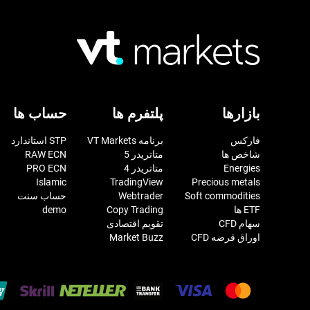
بازارها
پلتفرم ها
حساب ها
فارکس
برنامه VT Markets
STP استاندارد
شاخص ها
متاتریدر 5
RAW ECN
Energies
متاتریدر 4
PRO ECN
Islamic
TradingView
Precious metals
Soft commodities
Webtrader
حساب سنت
ETF ها
Copy Trading
demo
سهام CFD
تقویم اقتصادی
اوراق قرضه CFD
Market Buzz