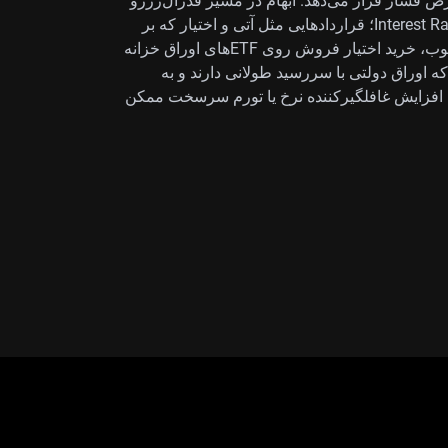
قرضه) را در معرض فشار قرار می‌دهد. ابهام در مسیر فدرال‌رزرو
می‌تواند در «ابزارهای مشتقه نرخ بهره» (Interest Rate Derivatives؛ قراردادهایی مثل آتی و اختیار که بر
نرخ‌ها شرط‌بندی می‌کنند) فرصت ایجاد کند. در این چارچوب، خرید اختیار فروش روی ETFهای اوراق خزانه
Long-duration ؛ صندوق‌هایی که اوراق دولتی با سررسید طولانی دارند و به
ن افزایش غافلگیرکننده نرخ یا تورم سرسخت ممکن