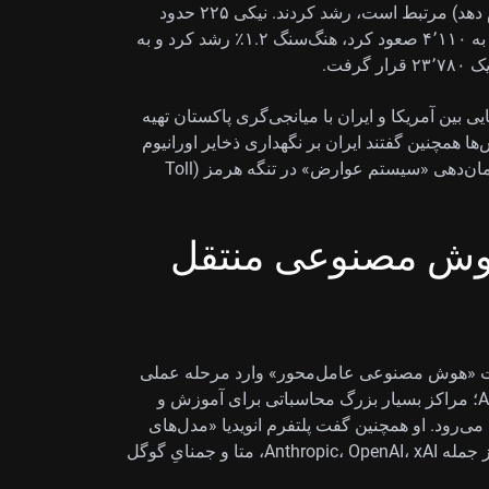
برنامه‌ریزی کند و چند مرحله کار را تا حدی خودکار انجام دهد) مرتبط است، رشد کردند. نیکی ۲۲۵ حدود
۲.۸٪ افزایش یافت و به نزدیکی ۶۳٬۴۰۰ رسید، شانگهای به ۴٬۱۱۰ صعود کرد، هنگ‌سنگ ۱.۲٪ رشد کرد و به
ه پیش‌نویس نهایی بین آمریکا و ایران با میانجی‌گری پاکستان تهیه
همچنین گفتند ایران بر نگهداری ذخایر اورانیوم
(Uranium Stockpiles؛ مقدار اورانیوم ذخیره‌شده) و سامان‌دهی «سیستم عوارض» در تنگه هرمز (Toll
و هوش مصنوعی منتقل
نویدیا گفت «هوش مصنوعی عامل‌محور» وارد مرحله عملی
شده و ساخت «کارخانه‌های هوش مصنوعی» (AI Factory؛ مراکز بسیار بزرگ محاسباتی برای آموزش و
ود. او همچنین گفت پلتفرم انویدیا «مدل‌های
پیشرو» (Frontier Models؛ قدرتمندترین مدل‌های روز) از جمله Anthropic، OpenAI، xAI، متا و جمنایِ گوگل