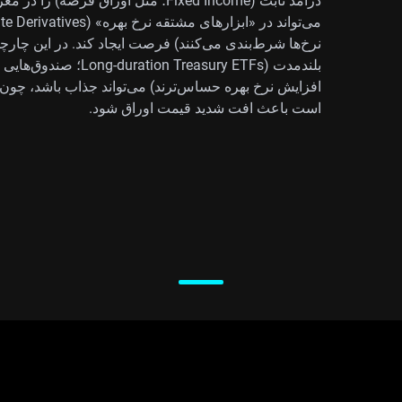
درآمد ثابت (Fixed Income؛ مثل اوراق 
بلندمدت (Treasury ETFs
افزایش نرخ بهره حساس‌ترند) می‌تواند جذاب باشد، چو
است باعث افت شدید قیمت اوراق شود.