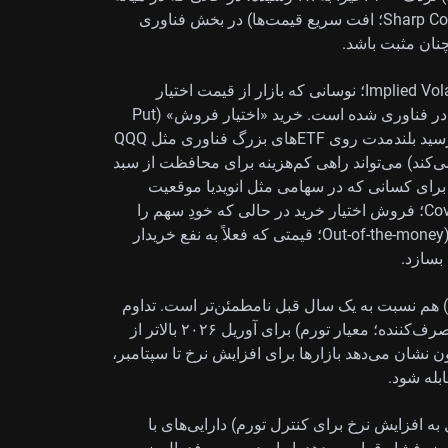
۲۰۲۳ حدود ۲۵ بود. این یعنی خطر «اصلاح تند» (Sharp Correction؛ افت سریع قیمت‌ها) در بخش فناوری
ان مثبت باشد.
با توجه به ارزش‌گذاری‌های بالا و «نوسان ضمنی» (Implied Volatility؛ نوسانی که بازار از قیمت اختیار
معامله‌ها انتظار دارد) توصیه به رویکرد محافظه‌کارانه‌تر در فناوری شده است. خرید «اختیار فروش» (Put
Option؛ قراردادی برای سود بردن از افت قیمت) با سررسید بلندمدت روی ETFهای بزرگ فناوری مثل QQQ
له‌ای که شاخص نزدک ۱۰۰ را دنبال می‌کند) می‌تواند راهی کم‌هزینه برای محافظت از سبد
ینده باشد. برای کسانی که در سهامی مثل انویدیا موقعیت
بزرگ دارند، فروش «اختیار خریدِ پوشش‌دار» (Covered Call؛ فروش اختیار خرید در حالی که خودِ سهم را
دارید تا درآمد حق‌بیمه بگیرید) و آن هم «خارج از قیمت» (Out-of-the-money؛ قیمتی که فعلاً به نفع خریدار
بسازد.
) هم نسبت به یک سال قبل نامطمئن‌تر است. تداوم
نگرانی تورم باعث شده داده جدید CPI (شاخص قیمت مصرف‌کننده؛ معیار تورم) برای آوریل ۲۰۲۶ بالاتر از
 در ۳.۸٪ منتشر شود. ابزار CME FedWatch اکنون نشان می‌دهد بازارها برای افزایش نرخ تا سپتامبر،
قباضی» یا «سخت‌گیرانه» (Hawkish؛ تمایل به افزایش نرخ برای کنترل تورم) دارایی‌های با