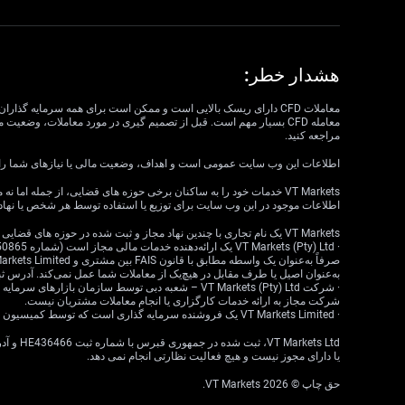
هشدار خطر:
مراجعه کنید.
اطلاعات این وب سایت عمومی است و اهداف، وضعیت مالی یا نیازهای شما را در نظر نمی گیرد. VT Markets نمی تواند مسئول مرتبط بودن، دقت، به موقع بودن 
اطلاعات موجود در این وب سایت برای توزیع یا استفاده توسط هر شخص یا نهاد
VT Markets یک نام تجاری با چندین نهاد مجاز و ثبت شده در حوزه های قضایی مختلف است.
به‌عنوان اصیل یا طرف مقابل در هیچ‌یک از معاملات شما عمل نمی‌کند. آدرس ثبت‌شده: 18 ، Claremont، Cape Town، Western Cape، 7708، South Africa
شرکت مجاز به ارائه خدمات کارگزاری یا انجام معاملات مشتریان نیست.
· VT Markets Limited یک فروشنده سرمایه گذاری است که توسط کمیسیون خدمات مالی موریس (FSC) تحت مجوز شماره GB23202269 مجاز و تحت نظارت است.
یا دارای مجوز نیست و هیچ فعالیت نظارتی انجام نمی دهد.
حق چاپ © 2026 VT Markets.