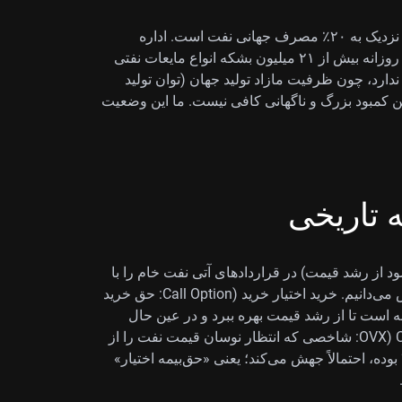
این احتمال بسته‌ماندن مهم است چون تنگه گلوگاه عبور نزدیک به ۲۰٪ مصرف جهانی نفت است. اداره
اطلاعات انرژی آمریکا (EIA) گزارش داده در سال ۲۰۲۳ روزانه بیش از ۲۱ میلیون بشکه انواع مایعات نفتی
ندارد، چون ظرفیت مازاد تولید جهان (توان تولید
ین کمبود بزرگ و ناگهانی کافی نیست. ما این وضعیت
 تاریخی
د از رشد قیمت) در قراردادهای آتی نفت خام را با
تمرکز بر قراردادهای اوت و سپتامبر برنت و WTI باارزش می‌دانیم. خرید اختیار خرید (Call Option: حق خرید
است تا از رشد قیمت بهره ببرد و در عین حال
ریسک محدود بماند. شاخص نوسان‌پذیری نفت خام CBOE (OVX: شاخصی که انتظار نوسان قیمت نفت را از
قیمت اختیارها استخراج می‌کند) که در محدوده میانی ۳۰ بوده، احتمالاً جهش می‌کند؛ یعنی «حق‌بیمه اختیار»