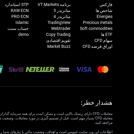
فارکس
برنامه VT Markets
STP استاندارد
شاخص ها
متاتریدر 5
RAW ECN
Energies
متاتریدر 4
PRO ECN
Islamic
TradingView
Precious metals
Soft commodities
Webtrader
حساب سنت
ETF ها
Copy Trading
demo
سهام CFD
تقویم اقتصادی
اوراق قرضه CFD
Market Buzz
هشدار خطر:
مراجعه کنید.
اطلاعات این وب سایت عمومی است و اهداف، وضعیت مالی یا نیازهای شما را در نظر نمی گیرد. VT Markets نمی تواند مسئول مرتبط بودن، دقت، به موقع بودن 