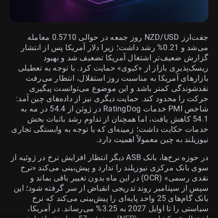
جفت‌ارز NZD/USD روز جمعه در حوالی 0.5710 معامله
می‌شد و 0.21% رشد داشت؛ زیرا دلار آمریکا پس از انتشار
گزارش ضعیف‌تر اشتغال آمریکا تضعیف شد و بهبود
ریسک‌پذیری بازار از «کیوی» حمایت کرد. با توجه به تعطیلی
بازارهای آمریکا به مناسبت روز استقلال، انتظار می‌رفت
نقدشوندگی کمتر باشد و این موضوع می‌توانست پیگیری
حرکت را محدود کند. حمایت دیگری نیز از داده‌های چین آمد:
شاخص PMI خدمات RatingDog در ژوئن از 54.4 در مه به
54.1 کاهش یافت، اما همچنان از تداوم رشد باثبات بخش
خدمات حکایت داشت؛ زمینه‌ای که با توجه به وابستگی تجاری
نیوزیلند به چین معمولاً اهمیت دارد.
در حوزه نرخ‌ها، بانک ASB دیگر انتظار افزایش نرخ در ژوئیه از
سوی بانک مرکزی نیوزیلند را ندارد و پیش‌بینی می‌کند «نرخ
نقدی رسمی» (OCR) در این ماه بدون تغییر باقی بماند و
سپس از سپتامبر روند تدریجی انقباض از سر گرفته شود؛ این
بانک گام‌های 25 واحد پایه‌ای را پیش‌بینی می‌کند که نرخ
سیاستی را تا اوایل 2027 به 3.25% می‌رساند. در آمریکا،