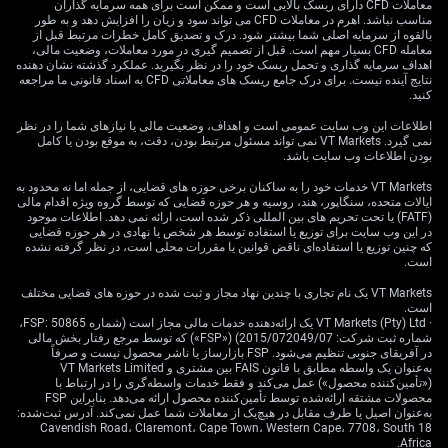
معاملات CFD دارای ریسک بالایی است و ممکن است برای همه سرمایه گذاران
نرخ بهره توسط فدرال رزرو اکنون کمتر شده، تورم نیوزیلند
مناسب نباشد. اهرم در معاملات CFD می تواند سود و زیان را افزایش دهد و به طور
همچنان سرسختانه بالاست و آخرین‌بار در نرخ سالانه 3.6%
بالقوه از سرمایه اصلی شما بیشتر شود. درک و تصدیق کامل خطرات مرتبط قبل از
معامله CFD بسیار مهم است. قبل از تصمیم گیری در مورد معاملات، وضعیت مالی،
ثبت شد؛ عاملی که بانک مرکزی نیوزیلند را در مسیر انقباض
اهداف سرمایه گذاری و تحمل ریسک خود را در نظر بگیرید. عملکرد گذشته نشان دهنده
نگه می‌دارد. ما انتظار داریم این شکاف سیاستی بین دو بانک
نتایج آینده نیست. برای درک جامع ریسک های معاملاتی CFD به اسناد قانونی ما مراجعه
کنید.
مرکزی بیشتر شود و به‌طور مستقیم به نفع دلار نیوزیلند تمام
شود.
اطلاعات این وب سایت عمومی است و اهداف، وضعیت مالی یا نیازهای شما را در نظر
نمی گیرد. VT Markets نمی تواند مسئول مرتبط بودن، دقت، به موقع بودن یا کامل
استراتژی معاملاتی و اثر
بودن اطلاعات وب سایت باشد.
VT Markets خدمات خود را به ساکنان برخی حوزه های قضایی، از جمله اما نه محدود به
داده‌های چین
ایالات متحده، سنگاپور، هند، روسیه و هر حوزه قضایی که توسط گروه ویژه اقدام مالی
(FATF) یا تحت تحریم های بین المللی ذکر شده است، ارائه نمی دهد. اطلاعات موجود
در این وب سایت برای توزیع یا استفاده توسط هر شخص یا نهادی در هر حوزه قضایی
که چنین توزیع یا استفاده‌ای ناقض قوانین یا مقررات محلی است، در نظر گرفته نشده
است.
برای معامله‌گران، این به معنای چینش موقعیت برای تقویت
بیشتر NZD/USD از طریق ابزارهای مشتقه است. ما معتقدیم
VT Markets یک نام تجاری با چندین نهاد مجاز و ثبت شده در حوزه های قضایی مختلف
است.
خرید اختیار خرید (Call) روی جفت‌ارز NZD/USD راهبردی
· VT Markets (Pty) Ltd یک ارائه‌دهنده خدمات مالی مجاز است (شماره FSP: 50865،
محتاطانه برای بهره‌گیری از شتاب صعودی مورد انتظار، در
شماره ثبت شرکت: 2015/072049/07) («FSP») که توسط مرجع رفتار بخش مالی
در آفریقای جنوبی تنظیم می‌شود. FSP بازارساز یا ناشر محصول نیست و صرفاً
کنار مدیریت ریسک است. افزایش نوسان بازار پس از گزارش
به‌عنوان یک واسطه مطابق با قانون FAIS بین مشتری و VT Markets Limited
اشتغال باعث می‌شود این اختیارها نسبت به حرکت قیمت
(«تأمین‌کننده محصول») عمل می‌کند و فقط خدمات واسطه‌گری را در ارتباط با
حساس‌تر شوند و دقیقاً همین ویژگی هدف این معامله است.
محصولات مشتقه ارائه‌شده توسط تأمین‌کننده محصول ارائه می‌دهد. بنابراین FSP
به‌عنوان اصیل یا طرف مقابل در هیچ‌یک از معاملات شما عمل نمی‌کند. آدرس ثبت‌شده:
18 Cavendish Road، Claremont، Cape Town، Western Cape، 7708، South
سیگنال‌های مثبت اقتصادی چین، بزرگ‌ترین شریک تجاری
Africa.