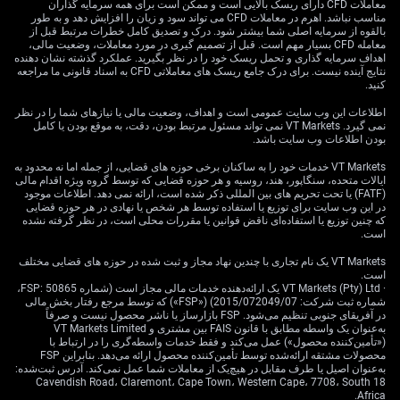
معاملات CFD دارای ریسک بالایی است و ممکن است برای همه سرمایه گذاران
هشدار بالا نگه می‌دارد؛ در حالی‌که طبق داده‌های NSDL،
مناسب نباشد. اهرم در معاملات CFD می تواند سود و زیان را افزایش دهد و به طور
خالص سرمایه‌گذاری پرتفوی خارجی در اوراق بدهی هند در
بالقوه از سرمایه اصلی شما بیشتر شود. درک و تصدیق کامل خطرات مرتبط قبل از
معامله CFD بسیار مهم است. قبل از تصمیم گیری در مورد معاملات، وضعیت مالی،
ماه گذشته از ۴ میلیارد دلار فراتر رفت. با تثبیت قیمت نفت
اهداف سرمایه گذاری و تحمل ریسک خود را در نظر بگیرید. عملکرد گذشته نشان دهنده
برنت در حوالی ۷۵ دلار برای هر بشکه—عاملی کلیدی برای
نتایج آینده نیست. برای درک جامع ریسک های معاملاتی CFD به اسناد قانونی ما مراجعه
کنید.
صورت‌حساب وارداتی هند—نوسان‌پذیری نیز بیش از این
محدود شده است.
اطلاعات این وب سایت عمومی است و اهداف، وضعیت مالی یا نیازهای شما را در نظر
نمی گیرد. VT Markets نمی تواند مسئول مرتبط بودن، دقت، به موقع بودن یا کامل
استراتژی‌ها و ریسک رویداد
بودن اطلاعات وب سایت باشد.
VT Markets خدمات خود را به ساکنان برخی حوزه های قضایی، از جمله اما نه محدود به
ایالات متحده، سنگاپور، هند، روسیه و هر حوزه قضایی که توسط گروه ویژه اقدام مالی
(FATF) یا تحت تحریم های بین المللی ذکر شده است، ارائه نمی دهد. اطلاعات موجود
با توجه به این ثبات، معتقدیم فروش نوسان از مسیر اختیار
در این وب سایت برای توزیع یا استفاده توسط هر شخص یا نهادی در هر حوزه قضایی
که چنین توزیع یا استفاده‌ای ناقض قوانین یا مقررات محلی است، در نظر گرفته نشده
معامله، قابل اتکاترین استراتژی برای هفته‌های پیش‌رو است.
است.
«شورت استرَنگِل» شامل فروش یک اختیار خرید خارج از پول
در حوالی 85.00 و یک اختیار فروش در حوالی 84.00 می‌تواند
VT Markets یک نام تجاری با چندین نهاد مجاز و ثبت شده در حوزه های قضایی مختلف
است.
سودآور باشد. این استراتژی از ماندن جفت‌ارز در همین کانال
· VT Markets (Pty) Ltd یک ارائه‌دهنده خدمات مالی مجاز است (شماره FSP: 50865،
مورد انتظار منتفع می‌شود.
شماره ثبت شرکت: 2015/072049/07) («FSP») که توسط مرجع رفتار بخش مالی
در آفریقای جنوبی تنظیم می‌شود. FSP بازارساز یا ناشر محصول نیست و صرفاً
به‌عنوان یک واسطه مطابق با قانون FAIS بین مشتری و VT Markets Limited
با این حال، باید برای تصمیم قریب‌الوقوع درباره گنجاندن
(«تأمین‌کننده محصول») عمل می‌کند و فقط خدمات واسطه‌گری را در ارتباط با
اوراق هند در شاخص بلومبرگ گلوبال اَگِریگِیت آماده باشیم.
محصولات مشتقه ارائه‌شده توسط تأمین‌کننده محصول ارائه می‌دهد. بنابراین FSP
بازنگری میانه 2026 یک کاتالیزور بالقوه مهم است که
به‌عنوان اصیل یا طرف مقابل در هیچ‌یک از معاملات شما عمل نمی‌کند. آدرس ثبت‌شده:
18 Cavendish Road، Claremont، Cape Town، Western Cape، 7708، South
می‌تواند به شکست محدوده فعلی منجر شود. در گذشته،
Africa.