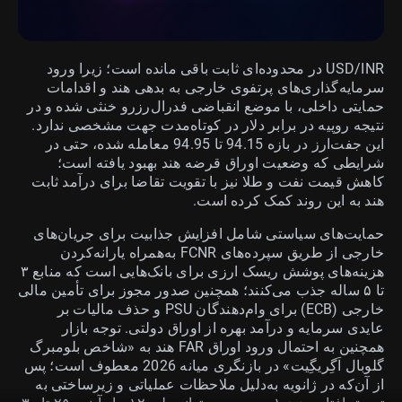
USD/INR در محدوده‌ای ثابت باقی مانده است؛ زیرا ورود
سرمایه‌گذاری‌های پرتفوی خارجی به بدهی هند و اقدامات
حمایتی داخلی، با موضع انقباضی فدرال‌رزرو خنثی شده و در
نتیجه روپیه در برابر دلار در کوتاه‌مدت جهت مشخصی ندارد.
این جفت‌ارز در بازه 94.15 تا 94.95 معامله شده، حتی در
شرایطی که وضعیت اوراق قرضه هند بهبود یافته است؛
کاهش قیمت نفت و طلا نیز با تقویت تقاضا برای درآمد ثابت
هند به این روند کمک کرده است.
حمایت‌های سیاستی شامل افزایش جذابیت برای جریان‌های
خارجی از طریق سپرده‌های FCNR به‌همراه یارانه‌کردن
هزینه‌های پوشش ریسک ارزی برای بانک‌هایی است که منابع ۳
تا ۵ ساله جذب می‌کنند؛ همچنین صدور مجوز برای تأمین مالی
خارجی (ECB) برای وام‌دهندگان PSU و حذف مالیات بر
عایدی سرمایه و درآمد بهره از اوراق دولتی. توجه بازار
همچنین به احتمال ورود اوراق FAR هند به «شاخص بلومبرگ
گلوبال اَگِریگِیت» در بازنگری میانه 2026 معطوف است؛ پس
از آن‌که در ژانویه به‌دلیل ملاحظات عملیاتی و زیرساختی به