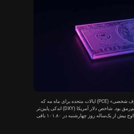
دلار آمریکا در آستانه انتشار شاخص قیمت «مخارج مصرف شخصی» (PCE) ایالات متحده برای ماه مه که
قرار است ساعت ۱۲:۳۰ به وقت گرینویچ منتشر شود، کم‌رمق بود. شاخص دلار آمریکا (DXY) اندکی پایین‌تر
و در حدود ۱۰۱.۵۲ قرار داشت، هرچند همچنان نزدیک به اوج بیش از یک‌ساله روز چهارشنبه در ۱۰۱.۸۰ باقی