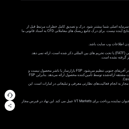
لات CFD می تواند سود و زیان را افزایش دهد و به طور بالقوه از سرمایه اصلی شما بیشتر شود. درک و تصدیق کامل خطرات مرتبط قبل از
معامله CFD بسیار مهم است. قبل از تصمیم گیری در مورد معاملات، وضعیت مالی، اهداف سرمایه گذاری و تحمل ریسک خود را در نظر بگیرید. عملکرد گذشته نشان دهنده نتایج آینده نیست. برای درک جامع ریسک های معاملاتی CFD به اسناد قانونی ما
VT Markets خدمات خود را به ساکنان برخی حوزه های قضایی، از جمله اما نه محدود به ایالات متحده، سنگاپور، هند، روسیه و هر حوزه قضایی که توسط گروه ویژه اقدام مالی (FATF) یا تحت تحریم های بین المللی ذکر شده است، ارائه نمی دهد.
ظر گرفته نشده است.
· VT Markets (Pty) Ltd یک ارائه‌دهنده خدمات مالی مجاز است (شماره FSP: 50865، شماره ثبت شرکت: 2015/072049/07) («FSP») که توسط مرجع رفتار بخش مالی در آفریقای جنوبی تنظیم می‌شود. FSP بازارساز یا ناشر محصول نیست و
صرفاً به‌عنوان یک واسطه مطابق با قانون FAIS بین مشتری و VT Markets Limited («تأمین‌کننده محصول») عمل می‌کند و فقط خدمات واسطه‌گری را در ارتباط با محصولات مشتقه ارائه‌شده توسط تأمین‌کننده محصول ارائه می‌دهد. بنابراین FSP
 شرکت VT Markets (Pty) Ltd – شعبه دبی توسط سازمان بازارهای سرمایه امارات متحده عربی (CMA) تحت مجوز شماره 20200000299 به عنوان دارنده مجوز دسته 5 مجاز به انجام فعالیت‌های نظارتی معرفی و تبلیغاتی در امارات است. این
VT Markets Ltd، ثبت شده در جمهوری قبرس با شماره ثبت HE436466 و آدرس ثبت شده در اسقف اعظم ماکاریوس III، 160، طبقه 1، 3026، لیماسول، قبرس، تنها به عنوان نماینده پرداخت برای VT Markets عمل می کند. این نهاد در قبرس مجاز
فوراً با تیم ما گفتگو کنید