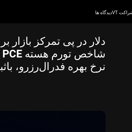
راکت VT
دیدگاه ها
دلار در پی تمرکز بازار بر 
شا
نرخ بهره فدرال‌رزرو، باثب