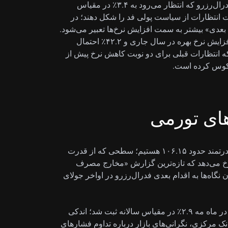
تمرکز بازار بر PCE هسته است؛ معیار تورمی ترجیحی فدرال‌رزرو که انتظار می‌رود به ۳.۴٪ در مقیاس
ن داده‌ها قرار است انتظارات از سیاست پولی فد را شکل دهند؛ در
 بعدی» بیشتر به سمت افزایش نرخ‌ها تعبیر می‌شود.
طبق ابزار CME FedWatch، بازارها تقریباً ۸۲٪ احتمال افزایش نرخ بهره در سال جاری و ۴۲.۲٪ احتمال
 انتظارات قبلی برای دو نوبت کاهش نرخ پیش از
عکوس کرده است.
های تورمی
ما شاهد معامله شاخص دلار آمریکا (DXY) در محدوده قدرتمند حدود ۱۰۶.۱۵ هستیم؛ سطحی که از قدرت
رخ می‌دهد که تازه‌ترین گزارش «مخارج مصرف
 اکنون نگاه‌ها به اقدام بعدی فدرال‌رزرو در اواخر جولای
شاخص قیمت PCE هسته، معیار تورمی مورد ترجیح فد، در ماه مه ۲.۹٪ در مقیاس سالانه ثبت شد؛ اندکی
از ۲.۸٪ در آوریل. این چسبندگی بالاتر از هدف ۲٪ بانک مرکزی، نگرانی‌های بازار درباره تداوم فشارهای