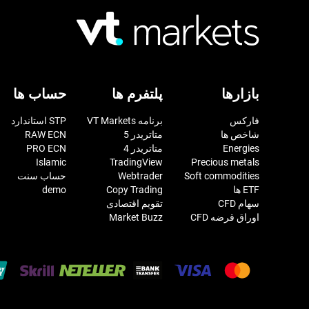
بازارها
پلتفرم ها
حساب ها
فارکس
برنامه VT Markets
STP استاندارد
شاخص ها
متاتریدر 5
RAW ECN
Energies
متاتریدر 4
PRO ECN
Islamic
TradingView
Precious metals
Soft commodities
Webtrader
حساب سنت
ETF ها
Copy Trading
demo
سهام CFD
تقویم اقتصادی
اوراق قرضه CFD
Market Buzz