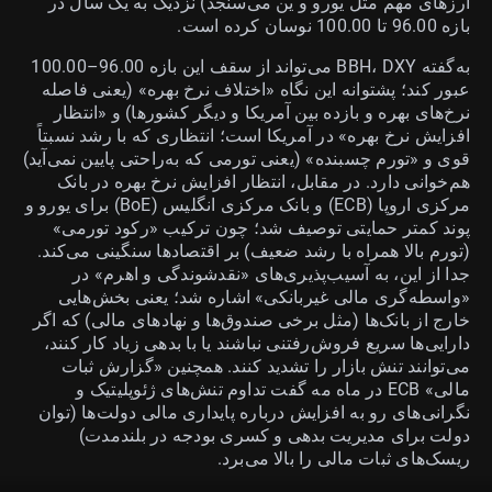
ارزهای مهم مثل یورو و ین می‌سنجد) نزدیک به یک سال در
بازه 96.00 تا 100.00 نوسان کرده است.
به‌گفته BBH، DXY می‌تواند از سقف این بازه 96.00–100.00
عبور کند؛ پشتوانه این نگاه «اختلاف نرخ بهره» (یعنی فاصله
نرخ‌های بهره و بازده بین آمریکا و دیگر کشورها) و «انتظار
افزایش نرخ بهره» در آمریکا است؛ انتظاری که با رشد نسبتاً
قوی و «تورم چسبنده» (یعنی تورمی که به‌راحتی پایین نمی‌آید)
هم‌خوانی دارد. در مقابل، انتظار افزایش نرخ بهره در بانک
مرکزی اروپا (ECB) و بانک مرکزی انگلیس (BoE) برای یورو و
پوند کمتر حمایتی توصیف شد؛ چون ترکیب «رکود تورمی»
(تورم بالا همراه با رشد ضعیف) بر اقتصادها سنگینی می‌کند.
جدا از این، به آسیب‌پذیری‌های «نقدشوندگی و اهرم» در
«واسطه‌گری مالی غیربانکی» اشاره شد؛ یعنی بخش‌هایی
خارج از بانک‌ها (مثل برخی صندوق‌ها و نهادهای مالی) که اگر
دارایی‌ها سریع فروش‌رفتنی نباشند یا با بدهی زیاد کار کنند،
می‌توانند تنش بازار را تشدید کنند. همچنین «گزارش ثبات
مالی» ECB در ماه مه گفت تداوم تنش‌های ژئوپلیتیک و
نگرانی‌های رو به افزایش درباره پایداری مالی دولت‌ها (توان
دولت برای مدیریت بدهی و کسری بودجه در بلندمدت)
ریسک‌های ثبات مالی را بالا می‌برد.