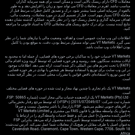
معاملات CFD دارای ریسک بالایی است و ممکن است برای همه سرمایه گذاران
مناسب نباشد. اهرم در معاملات CFD می تواند سود و زیان را افزایش دهد و به طور
بالقوه از سرمایه اصلی شما بیشتر شود. درک و تصدیق کامل خطرات مرتبط قبل از
معامله CFD بسیار مهم است. قبل از تصمیم گیری در مورد معاملات، وضعیت مالی،
یورو در مقایسه ضعیف‌تر به نظر می‌رسد و با ترکیب دشوار
اهداف سرمایه گذاری و تحمل ریسک خود را در نظر بگیرید. عملکرد گذشته نشان دهنده
تورم بالا و فعالیت اقتصادی کند روبه‌روست. تورم منطقه
نتایج آینده نیست. برای درک جامع ریسک های معاملاتی CFD به اسناد قانونی ما مراجعه
کنید.
یورو در آوریل 2026 روی 4.1% ثابت ماند، در حالی‌که
داده‌های اخیر تولید صنعتی آلمان کاهش را نشان داد؛ نشانه‌ای
اطلاعات این وب سایت عمومی است و اهداف، وضعیت مالی یا نیازهای شما را در نظر
از مشکل در اقتصاد. این فاصله با چشم‌انداز آمریکا باعث
نمی گیرد. VT Markets نمی تواند مسئول مرتبط بودن، دقت، به موقع بودن یا کامل
بودن اطلاعات وب سایت باشد.
می‌شود «فروش EUR/USD» (شرط‌بندی روی افت برابری
یورو به دلار) برای ما جذاب باشد؛ مثلاً از طریق «اختیار
VT Markets خدمات خود را به ساکنان برخی حوزه های قضایی، از جمله اما نه محدود به
ایالات متحده، سنگاپور، هند، روسیه و هر حوزه قضایی که توسط گروه ویژه اقدام مالی
فروش» (Put Option؛ قراردادی که حق فروش دارایی را با
(FATF) یا تحت تحریم های بین المللی ذکر شده است، ارائه نمی دهد. اطلاعات موجود
قیمت مشخص تا زمان معین می‌دهد).
در این وب سایت برای توزیع یا استفاده توسط هر شخص یا نهادی در هر حوزه قضایی
که چنین توزیع یا استفاده‌ای ناقض قوانین یا مقررات محلی است، در نظر گرفته نشده
درباره پوند انگلیس هم نگاه مشابهی داریم، چون اقتصاد
است.
بریتانیا نشانه‌های فشار را نشان می‌دهد. تورم بریتانیا در آوریل
VT Markets یک نام تجاری با چندین نهاد مجاز و ثبت شده در حوزه های قضایی مختلف
2026 بالا و 4.5% بود، اما رشد تولید ناخالص داخلی (GDP؛
است.
· VT Markets (Pty) Ltd یک ارائه‌دهنده خدمات مالی مجاز است (شماره FSP: 50865،
ارزش کل کالا و خدمات تولیدشده) در سه‌ماهه اول 2026
شماره ثبت شرکت: 2015/072049/07) («FSP») که توسط مرجع رفتار بخش مالی
تقریباً متوقف و فقط 0.1% بود. این یعنی هر افزایش نرخ بهره
در آفریقای جنوبی تنظیم می‌شود. FSP بازارساز یا ناشر محصول نیست و صرفاً
توسط بانک مرکزی انگلیس بیشتر برای مهار تورم و به زیان
به‌عنوان یک واسطه مطابق با قانون FAIS بین مشتری و VT Markets Limited
(«تأمین‌کننده محصول») عمل می‌کند و فقط خدمات واسطه‌گری را در ارتباط با
رشد انجام می‌شود؛ بنابراین ما به «موقعیت‌های نزولیِ
محصولات مشتقه ارائه‌شده توسط تأمین‌کننده محصول ارائه می‌دهد. بنابراین FSP
مشتقه» (Derivatives؛ ابزارهایی مثل اختیار معامله و آتی که
به‌عنوان اصیل یا طرف مقابل در هیچ‌یک از معاملات شما عمل نمی‌کند. آدرس ثبت‌شده:
18 Cavendish Road، Claremont، Cape Town، Western Cape، 7708، South
ارزششان از قیمت دارایی پایه می‌آید) روی GBP/USD تمایل
Africa.