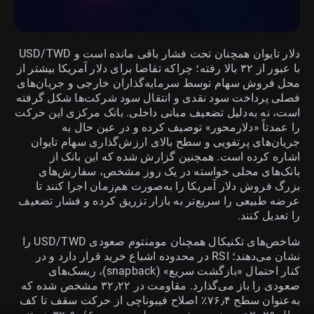
دلار تایوان همچنان تحت فشار باقی مانده است و USD/TWD
با عبور از ۳۲ بالا رفته؛ چراکه تقاضا برای دلار آمریکا بیشتر از
محل فروش سهام توسط سرمایه‌گذاران خارجی و جریان‌های
فصلی پرداخت سود نقدی و انتقال سود شرکت‌ها شکل گرفته
است، نه به‌دلیل تضعیف مبانی داخلی. بانک مرکزی این حرکت
را عمدتاً «دلارمحور» توصیف کرده و در عین حال به
جریان‌های پرتفویی و سطح بالای ارزش‌گذاری سهام تایوان
اشاره کرده است. همچنین گزارش شده که این بانک از
بانک‌های محلی خواسته در یک روز مشخص، سفارش‌های
بزرگ فروش دلار آمریکا را به‌صورت هم‌زمان اجرا کنند تا
عرضه طبیعی را سریع‌تر به بازار تزریق کرده و فشار تضعیف
را تعدیل کنند.
شاخص‌های تکنیکال همچنان مومنتوم صعودی USD/TWD را
نشان می‌دهند؛ RSI در محدوده اشباع خرید قرار دارد و در
کنار احتمال «بازگشت سریع» (snapback)، ریسک‌های
صعودی را باز می‌گذارد. مقاومت در ۳۲٫۲۲ مشخص شده که
به‌عنوان سطح ۷۶٫۴٪ اصلاح فیبوناچی از حرکت سقف تا کف