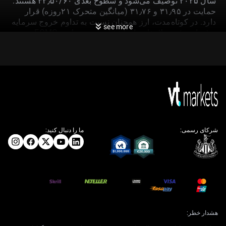
سال ۲۰۲۵ توصیف می‌شود و سطوح بعدی ۳۲٫۵۰/۶۰ هستند.
حمایت در ۳۱٫۹۵ و ۳۱٫۷۶ (میانگین متحرک ۲۱روزه) قرار
دارد. در کوتاه‌مدت، ارز همچنان نسبت به تداوم خروج سرمایه
see more
و فضای مثبت دلار تا زمان انتشار صورت‌جلسه FOMC
حساس است؛ هرچند فروش دلار از سوی صادرکنندگان و
راهنمایی‌های رسمی می‌تواند ریسک جهش نامنظم USD/TWD
را کاهش دهد.
جریان‌های موقتی در برابر
مبانی داخلی
شرکای رسمی:
ما را دنبال کنید:
نرخ ارز USD/TWD بالای ۳۲ تثبیت شده، اما ما منشأ این
وضعیت را جریان‌های موقتی می‌دانیم نه ضعف بنیادین.
سفارش‌های صادراتی تایوان در ژوئن ۲۰۲۶ در واقع ۳٫۵٪
نسبت به مدت مشابه سال قبل افزایش یافته که نشان
می‌دهد اقتصاد زیربنایی همچنان باثبات است. فشار اصلی از
فصل پرداخت سود نقدی و فروش سهام توسط
سرمایه‌گذاران خارجی ناشی می‌شود.
هشدار خطر:
سرمایه‌گذاران خارجی ماه گذشته به‌صورت خالص ۴٫۶