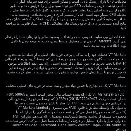
معاملات CFD دارای ریسک بالایی است و ممکن است برای همه سرمایه گذاران
میلیارد دلار از سهام داخلی فروختند که تقاضای فصلی قوی
مناسب نباشد. اهرم در معاملات CFD می تواند سود و زیان را افزایش دهد و به طور
برای دلار آمریکا را توضیح می‌دهد. این موضوع با اوج فصل
بالقوه از سرمایه اصلی شما بیشتر شود. درک و تصدیق کامل خطرات مرتبط قبل از
معامله CFD بسیار مهم است. قبل از تصمیم گیری در مورد معاملات، وضعیت مالی،
پرداخت سود نقدی شرکت‌های بزرگ فناوری هم‌زمان است و
اهداف سرمایه گذاری و تحمل ریسک خود را در نظر بگیرید. عملکرد گذشته نشان دهنده
هجوم قابل‌پیش‌بینی برای دلار ایجاد می‌کند. به نظر می‌رسد
نتایج آینده نیست. برای درک جامع ریسک های معاملاتی CFD به اسناد قانونی ما مراجعه
کنید.
بانک مرکزی اکنون تلاش می‌کند عرضه طبیعی بیشتری از
دلار را به بازار وارد کند تا این فشار را خنثی کند.
اطلاعات این وب سایت عمومی است و اهداف، وضعیت مالی یا نیازهای شما را در نظر
نمی گیرد. VT Markets نمی تواند مسئول مرتبط بودن، دقت، به موقع بودن یا کامل
راهبردهای بازار و مداخله
بودن اطلاعات وب سایت باشد.
VT Markets خدمات خود را به ساکنان برخی حوزه های قضایی، از جمله اما نه محدود به
بانک مرکزی
ایالات متحده، سنگاپور، هند، روسیه و هر حوزه قضایی که توسط گروه ویژه اقدام مالی
(FATF) یا تحت تحریم های بین المللی ذکر شده است، ارائه نمی دهد. اطلاعات موجود
در این وب سایت برای توزیع یا استفاده توسط هر شخص یا نهادی در هر حوزه قضایی
که چنین توزیع یا استفاده‌ای ناقض قوانین یا مقررات محلی است، در نظر گرفته نشده
است.
با توجه به قصد روشن بانک مرکزی برای جلوگیری از جهش
بی‌نظم، معتقدیم پتانسیل صعودی احتمالاً حوالی محدوده
VT Markets یک نام تجاری با چندین نهاد مجاز و ثبت شده در حوزه های قضایی مختلف
است.
مقاومتی ۳۲٫۵۰/۶۰ محدود می‌شود. این موضوع، فروش
· VT Markets (Pty) Ltd یک ارائه‌دهنده خدمات مالی مجاز است (شماره FSP: 50865،
نوسان (volatility) را به گزینه‌ای جذاب برای معامله‌گران
شماره ثبت شرکت: 2015/072049/07) («FSP») که توسط مرجع رفتار بخش مالی
در آفریقای جنوبی تنظیم می‌شود. FSP بازارساز یا ناشر محصول نیست و صرفاً
مشتقه در هفته‌های پیش‌رو تبدیل می‌کند. «اسپرد کال نزولی»
به‌عنوان یک واسطه مطابق با قانون FAIS بین مشتری و VT Markets Limited
(bear call spread)، با فروش اختیار خرید در ۳۲٫۵۰ و خرید
(«تأمین‌کننده محصول») عمل می‌کند و فقط خدمات واسطه‌گری را در ارتباط با
اختیار خریدی در سطحی بالاتر، می‌تواند راهی محتاطانه برای
محصولات مشتقه ارائه‌شده توسط تأمین‌کننده محصول ارائه می‌دهد. بنابراین FSP
به‌عنوان اصیل یا طرف مقابل در هیچ‌یک از معاملات شما عمل نمی‌کند. آدرس ثبت‌شده:
بهره‌برداری از این دیدگاه باشد.
18 Cavendish Road، Claremont، Cape Town، Western Cape، 7708، South
Africa.