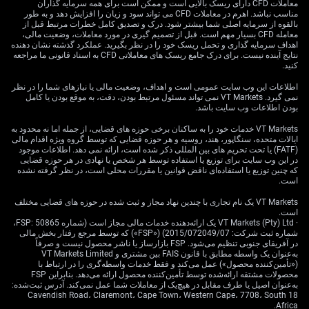
معاملات CFD دارای ریسک بالایی است و ممکن است برای همه سرمایه گذاران
خرید اختیار فروش (Put؛ ابزاری برای سود بردن از افت
مناسب نباشد. اهرم در معاملات CFD می تواند سود و زیان را افزایش دهد و به طور
قیمت یا پوشش ریسک) روی AUD/USD باشد تا در برابر هر
بالقوه از سرمایه اصلی شما بیشتر شود. درک و تصدیق کامل خطرات مرتبط قبل از
پیام نرم‌گیرانه RBA (Dovish؛ یعنی تمایل به نرخ بهره پایین‌تر)
معامله CFD بسیار مهم است. قبل از تصمیم گیری در مورد معاملات، وضعیت مالی،
اهداف سرمایه گذاری و تحمل ریسک خود را در نظر بگیرید. عملکرد گذشته نشان دهنده
محافظت کنند.
نتایج آینده نیست. برای درک جامع ریسک های معاملاتی CFD به اسناد قانونی ما مراجعه
کنید.
همچنین باید عوامل ژئوپولیتیک را در نظر گرفت که در 2025
اطلاعات این وب سایت عمومی است و اهداف، وضعیت مالی یا نیازهای شما را در نظر
درباره مذاکرات توافق ایران ابهام ایجاد کرده بود. امروز،
نمی گیرد. VT Markets نمی تواند مسئول مرتبط بودن، دقت، به موقع بودن یا کامل
تنش‌های تازه نزدیک تنگه هرمز باعث حرکت سرمایه به سمت
بودن اطلاعات وب سایت باشد.
دارایی‌های امن‌تر شده و دلار آمریکا را تقویت کرده است؛ در
VT Markets خدمات خود را به ساکنان برخی حوزه های قضایی، از جمله اما نه محدود به
نتیجه در برابر ارزهای پرریسک‌تر مثل دلار استرالیا بهتر عمل
ایالات متحده، سنگاپور، هند، روسیه و هر حوزه قضایی که توسط گروه ویژه اقدام مالی
می‌کند. افزایش نوسان (Volatility؛ شدت بالا و پایین شدن
(FATF) یا تحت تحریم های بین المللی ذکر شده است، ارائه نمی دهد. اطلاعات موجود
در این وب سایت برای توزیع یا استفاده توسط هر شخص یا نهادی در هر حوزه قضایی
قیمت) باعث می‌شود راهبرد «استرادل خرید» (Long
که چنین توزیع یا استفاده‌ای ناقض قوانین یا مقررات محلی است، در نظر گرفته نشده
Straddle؛ خرید هم‌زمان اختیار خرید و اختیار فروش برای
است.
سود از حرکت بزرگ قیمت بدون مهم بودن جهت) روی
VT Markets یک نام تجاری با چندین نهاد مجاز و ثبت شده در حوزه های قضایی مختلف
جفت‌ارزهایی مثل USD/JPY برای شکار حرکت بزرگ قیمتی
است.
قابل توجه باشد.
· VT Markets (Pty) Ltd یک ارائه‌دهنده خدمات مالی مجاز است (شماره FSP: 50865،
شماره ثبت شرکت: 2015/072049/07) («FSP») که توسط مرجع رفتار بخش مالی
پیامدهای معاملاتی برای
در آفریقای جنوبی تنظیم می‌شود. FSP بازارساز یا ناشر محصول نیست و صرفاً
به‌عنوان یک واسطه مطابق با قانون FAIS بین مشتری و VT Markets Limited
(«تأمین‌کننده محصول») عمل می‌کند و فقط خدمات واسطه‌گری را در ارتباط با
AUD/USD و ریسک‌پذیری
محصولات مشتقه ارائه‌شده توسط تأمین‌کننده محصول ارائه می‌دهد. بنابراین FSP
به‌عنوان اصیل یا طرف مقابل در هیچ‌یک از معاملات شما عمل نمی‌کند. آدرس ثبت‌شده:
18 Cavendish Road، Claremont، Cape Town، Western Cape، 7708، South
Africa.