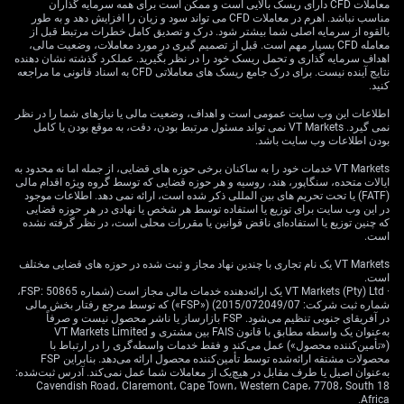
معاملات CFD دارای ریسک بالایی است و ممکن است برای همه سرمایه گذاران
مناسب نباشد. اهرم در معاملات CFD می تواند سود و زیان را افزایش دهد و به طور
به اعتقاد ما، واگرایی سیاست پولی میان فدرال رزرو و بانک
بالقوه از سرمایه اصلی شما بیشتر شود. درک و تصدیق کامل خطرات مرتبط قبل از
مرکزی کانادا موتور اصلی حرکت است. با ثبت تورم هسته
معامله CFD بسیار مهم است. قبل از تصمیم گیری در مورد معاملات، وضعیت مالی،
PCE آمریکا در سطح 3.1% برای ماه مه، بازار اکنون طبق
اهداف سرمایه گذاری و تحمل ریسک خود را در نظر بگیرید. عملکرد گذشته نشان دهنده
نتایج آینده نیست. برای درک جامع ریسک های معاملاتی CFD به اسناد قانونی ما مراجعه
ابزار CME FedWatch احتمال افزایش نرخ بهره فدرال رزرو
کنید.
تا سپتامبر را 85% قیمت‌گذاری می‌کند. در مقابل، تورم کانادا
تا 2.5% کاهش یافته و به بانک مرکزی کانادا فضای بیشتری
اطلاعات این وب سایت عمومی است و اهداف، وضعیت مالی یا نیازهای شما را در نظر
نمی گیرد. VT Markets نمی تواند مسئول مرتبط بودن، دقت، به موقع بودن یا کامل
برای ثابت نگه داشتن نرخ‌ها می‌دهد.
بودن اطلاعات وب سایت باشد.
حتی با تثبیت نفت WTI در حوالی 85 دلار به ازای هر بشکه،
VT Markets خدمات خود را به ساکنان برخی حوزه های قضایی، از جمله اما نه محدود به
ایالات متحده، سنگاپور، هند، روسیه و هر حوزه قضایی که توسط گروه ویژه اقدام مالی
این موضوع حمایت چندانی از «لونی» نکرده است. قدرت
(FATF) یا تحت تحریم های بین المللی ذکر شده است، ارائه نمی دهد. اطلاعات موجود
غالب دلار آمریکا اثر مثبت قیمت نفت را خنثی می‌کند.
در این وب سایت برای توزیع یا استفاده توسط هر شخص یا نهادی در هر حوزه قضایی
افزایش غیرمنتظره ذخایر نفت خام آمریکا در هفته گذشته نیز
که چنین توزیع یا استفاده‌ای ناقض قوانین یا مقررات محلی است، در نظر گرفته نشده
است.
نشان می‌دهد نگرانی‌های سمت عرضه فعلاً مانع جهش
معنادار قیمت نفت می‌شود.
VT Markets یک نام تجاری با چندین نهاد مجاز و ثبت شده در حوزه های قضایی مختلف
است.
· VT Markets (Pty) Ltd یک ارائه‌دهنده خدمات مالی مجاز است (شماره FSP: 50865،
ابهام تجاری و موقعیت‌گیری
شماره ثبت شرکت: 2015/072049/07) («FSP») که توسط مرجع رفتار بخش مالی
در آفریقای جنوبی تنظیم می‌شود. FSP بازارساز یا ناشر محصول نیست و صرفاً
راهبردی
به‌عنوان یک واسطه مطابق با قانون FAIS بین مشتری و VT Markets Limited
(«تأمین‌کننده محصول») عمل می‌کند و فقط خدمات واسطه‌گری را در ارتباط با
محصولات مشتقه ارائه‌شده توسط تأمین‌کننده محصول ارائه می‌دهد. بنابراین FSP
به‌عنوان اصیل یا طرف مقابل در هیچ‌یک از معاملات شما عمل نمی‌کند. آدرس ثبت‌شده:
18 Cavendish Road، Claremont، Cape Town، Western Cape، 7708، South
ابهام تجاریِ ادامه‌دار را همچنان عاملی پایدار برای فشار بر
Africa.