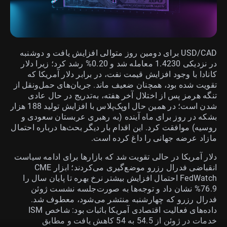
USD/CAD برای دومین روز متوالی افزایش یافت و دوشنبه
در نزدیکی 1.4230 معامله شد و 0.20% رشد کرد؛ زیرا دلار
کانادا با وجود افزایش قیمت نفت، در برابر دلار آمریکا که
تقویت شده بود، همچنان ضعیف ماند. جریان‌های حمل‌ونقل از
تنگه هرمز پس از اختلال آخر هفته، به‌تدریج در حال عادی
شدن است؛ در همین حال اوپک‌پلاس با افزایش تولید 188 هزار
بشکه در روز برای ماه آینده (به رهبری عربستان سعودی و
روسیه) موافقت کرد. این اقدام بار دیگر بحث‌ها درباره احتمال
مازاد عرضه جهانی را داغ کرده است.
دلار آمریکا در حالی تقویت شد که بازارها برای ادامه سیاست
انقباضی فدرال رزرو موضع‌گیری می‌کردند؛ ابزار CME
FedWatch احتمال افزایش بیشتر نرخ بهره تا پایان سال را
76.9% نشان داد و توجه‌ها به صورت‌جلسه نشست ژوئن
فدرال رزرو که چهارشنبه منتشر می‌شود، معطوف شد.
داده‌های فعالیت اقتصادی آمریکا باثبات بود: شاخص ISM
خدمات در ژوئن از 54.5 به 54 کاهش یافت و مطابق