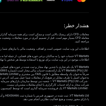
هشدار خطر:
مراجعه کنید.
اطلاعات این وب سایت عمومی است و اهداف، وضعیت مالی یا نیازهای شما را در نظر نمی گیرد. VT Markets نمی تواند مسئول مرتبط بودن، دقت، به موقع بودن 
اطلاعات موجود در این وب سایت برای توزیع یا استفاده توسط هر شخص یا نهاد
VT Markets یک نام تجاری با چندین نهاد مجاز و ثبت شده در حوزه های قضایی مختلف است.
به‌عنوان اصیل یا طرف مقابل در هیچ‌یک از معاملات شما عمل نمی‌کند. آدرس ثبت‌شده: 18 ، Claremont، Cape Town، Western Cape، 7708، South Africa
شرکت مجاز به ارائه خدمات کارگزاری یا انجام معاملات مشتریان نیست.
· VT Markets Limited یک فروشنده سرمایه گذاری است که توسط کمیسیون خدمات مالی موریس (FSC) تحت مجوز شماره GB23202269 مجاز و تحت نظارت است.
یا دارای مجوز نیست و هیچ فعالیت نظارتی انجام نمی دهد.