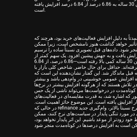
718.1 کاهش یافته است. علاوه بر این، نرخ وام مسکن 30 ساله به 6.86 درصد از 6.84 درصد افزایش یافته
است.
لیل افزایش فعالیت‌های خرید بود، هرچند که refinance شاهد کاهش جزئی
ده تأثیر خواهد گذاشت هنوز نامشخص است، زیرا ممکن
 شود. داده‌های قبل تصویری نسبتاً ساده را ترسیم
 یافت و به جهش پیشین افزود. یک سهم کمتر از refinance بود
که این بار کمی کاهش یافت. با وجود اینکه نرخ وام مسکن 30 ساله کمی بالا رفته است—6.86 درصد، از 6.84
فته‌اند. حداقل برای حال حاضر. شاخص کلی بازار با
بل ماندگار شد. این گفتار نشان‌دهنده این است که
 افزایش عمومی خوشبینی در وام‌دهی باشد و بیشتر
در تلاش هستند که از هرگونه افزایش بیشتر در نرخ‌ها
ای کوتاه‌مدت در درخواست‌ها می‌تواند ناشی از یک حس
طور که اشاره شد، به قدرت مقایسه‌ای در فعالیت‌های
دار افزایش یافته است. این موضوع حائز اهمیت است.
در حالی که refinance همچنان از محبوبیت می‌افتد، احتمالاً به دلیل محیط نرخ نسبتاً بالاتر، وام‌گیری جدید
در مورد تنگی پایدار در سیاست‌های نرخ کنند، ممکن
 زودتر از موعد باشیم. این اثر پایدار نخواهد بود،