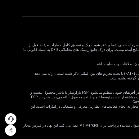
لات CFD می تواند سود و زیان را افزایش دهد و به طور بالقوه از سرمایه اصلی شما بیشتر شود. درک و تصدیق کامل خطرات مرتبط قبل از
معامله CFD بسیار مهم است. قبل از تصمیم گیری در مورد معاملات، وضعیت مالی، اهداف سرمایه گذاری و تحمل ریسک خود را در نظر بگیرید. عملکرد گذشته نشان دهنده نتایج آینده نیست. برای درک جامع ریسک های معاملاتی CFD به اسناد قانونی ما
VT Markets خدمات خود را به ساکنان برخی حوزه های قضایی، از جمله اما نه محدود به ایالات متحده، سنگاپور، هند، روسیه و هر حوزه قضایی که توسط گروه ویژه اقدام مالی (FATF) یا تحت تحریم های بین المللی ذکر شده است، ارائه نمی دهد.
ظر گرفته نشده است.
· VT Markets (Pty) Ltd یک ارائه‌دهنده خدمات مالی مجاز است (شماره FSP: 50865، شماره ثبت شرکت: 2015/072049/07) («FSP») که توسط مرجع رفتار بخش مالی در آفریقای جنوبی تنظیم می‌شود. FSP بازارساز یا ناشر محصول نیست و
صرفاً به‌عنوان یک واسطه مطابق با قانون FAIS بین مشتری و VT Markets Limited («تأمین‌کننده محصول») عمل می‌کند و فقط خدمات واسطه‌گری را در ارتباط با محصولات مشتقه ارائه‌شده توسط تأمین‌کننده محصول ارائه می‌دهد. بنابراین FSP
 شرکت VT Markets (Pty) Ltd – شعبه دبی توسط سازمان بازارهای سرمایه امارات متحده عربی (CMA) تحت مجوز شماره 20200000299 به عنوان دارنده مجوز دسته 5 مجاز به انجام فعالیت‌های نظارتی معرفی و تبلیغاتی در امارات است. این
VT Markets Ltd، ثبت شده در جمهوری قبرس با شماره ثبت HE436466 و آدرس ثبت شده در اسقف اعظم ماکاریوس III، 160، طبقه 1، 3026، لیماسول، قبرس، تنها به عنوان نماینده پرداخت برای VT Markets عمل می کند. این نهاد در قبرس مجاز