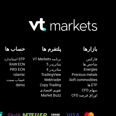
بازارها
پلتفرم ها
حساب ها
فارکس
برنامه VT Markets
STP استاندارد
شاخص ها
متاتریدر 5
RAW ECN
Energies
متاتریدر 4
PRO ECN
Islamic
TradingView
Precious metals
Soft commodities
Webtrader
حساب سنت
ETF ها
Copy Trading
demo
سهام CFD
تقویم اقتصادی
اوراق قرضه CFD
Market Buzz