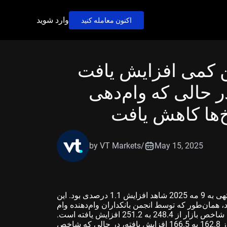
وارد شوید
اکنون معامله کنید
 کمی افزایش یافت
ر حالی که وام‌دهی
خ‌ها کاهش یافت
by VT Markets
/
May 15, 2025
درخواست‌های وام مسکن در ایالات متحده در هفته منتهی به 9 مه 2025 شاهد افزایش 1.1 درصدی بود. این
بل اتفاق افتاد، همان‌طور که توسط انجمن بانکداران وام‌دهنده وام
مسکن بیان شده است. اعداد کل نشان می‌دهند که شاخص بازار از 248.4 به 251.2 افزایش یافته است.
شاخص خرید از 162.8 به 166.5 افزایش یافته، در حالی که شاخص refinance به‌طور جزئی از 721.0 به