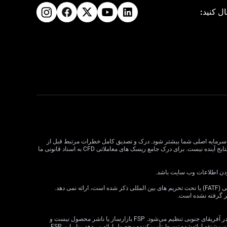
ال کنید:
لات CFD می تواند سود و زیان را افزایش دهد و به طور بالقوه از سرمایه اصلی شما بیشتر شود. درک و تصدیق کامل خطرات مرتبط قبل از
معامله CFD بسیار مهم است. قبل از تصمیم گیری در مورد معاملات، وضعیت مالی، اهداف سرمایه گذاری و تحمل ریسک خود را در نظر بگیرید. عملکرد گذشته نشان دهنده نتایج آینده نیست. برای درک جامع ریسک های معاملاتی CFD به اسناد قانونی ما
VT Markets خدمات خود را به ساکنان برخی حوزه های قضایی، از جمله اما نه محدود به ایالات متحده، سنگاپور، هند، روسیه و هر حوزه قضایی که توسط گروه ویژه اقدام مالی (FATF) یا تحت تحریم های بین المللی ذکر شده است، ارائه نمی دهد.
ظر گرفته نشده است.
· VT Markets (Pty) Ltd یک ارائه‌دهنده خدمات مالی مجاز است (شماره FSP: 50865، شماره ثبت شرکت: 2015/072049/07) («FSP») که توسط مرجع رفتار بخش مالی در آفریقای جنوبی تنظیم می‌شود. FSP بازارساز یا ناشر محصول نیست و
صرفاً به‌عنوان یک واسطه مطابق با قانون FAIS بین مشتری و VT Markets Limited («تأمین‌کننده محصول») عمل می‌کند و فقط خدمات واسطه‌گری را در ارتباط با محصولات مشتقه ارائه‌شده توسط تأمین‌کننده محصول ارائه می‌دهد. بنابراین FSP