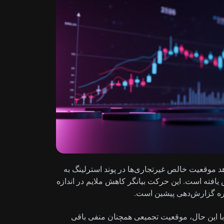
ملات آتی کالا (CFTC) نشان می‌دهد موقعیت خالص غیرتجاری‌ها در پوند استرلینگ به
یده که نسبت به رقم قبلی £-105.7k کاهش یافته است. این حرکت بیانگر کاهش ملایم در اندازه
ره گزارش‌دهی پیشین است.
 سطح قبلی است. با این حال، موقعیت تجمیعی همچنان منفی باقی