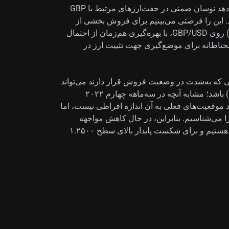
برای راهبردهای اختیار معامله ما، این وضعیت نشان می‌دهد نوسان ضمنی در جفت‌ارزهای مرتبط با GBP
 این را فرصتی می‌بینیم برای فروش بخشی از
اختیار فروش‌های خارج از پول (out-of-the-money puts) روی GBP/USD، با بهره‌گیری هم‌زمان از احتمال
تاطانه برای موضع‌گیری جهت تثبیت ارز در
ین بازشدنی (unwinding) از بازارهایی که به‌شدت در وضعیت فروش قرار دارند می‌تواند
آغاز یک رالی قدرتمند «پوشش فروش» (short-covering) باشد؛ مشابه آنچه در سه‌ماهه چهارم ۲۰۲۲
زیر ۱.۱۰ جهش کرد. هرچند موقعیت‌های فعلی به آن اندازه افراطی نیست، اما
 می‌شناسیم. بنابراین، در حال کاهش مواجهه
مستقیم (outright) فروش خود در قراردادهای آتی GBP هستیم و برای شکست پایدار بالای سطح ۱.۲۵۰۰