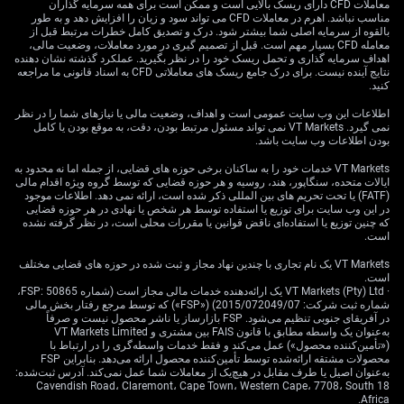
فروشنده اختیار بابت پذیرش ریسک می‌گیرد) باشد؛ یعنی
معاملات CFD دارای ریسک بالایی است و ممکن است برای همه سرمایه گذاران
مناسب نباشد. اهرم در معاملات CFD می تواند سود و زیان را افزایش دهد و به طور
شرط‌بندی روی اینکه یوان افت شدید نکند.
بالقوه از سرمایه اصلی شما بیشتر شود. درک و تصدیق کامل خطرات مرتبط قبل از
معامله CFD بسیار مهم است. قبل از تصمیم گیری در مورد معاملات، وضعیت مالی،
معاملات مبتنی بر زیرساخت
اهداف سرمایه گذاری و تحمل ریسک خود را در نظر بگیرید. عملکرد گذشته نشان دهنده
نتایج آینده نیست. برای درک جامع ریسک های معاملاتی CFD به اسناد قانونی ما مراجعه
کنید.
اطلاعات این وب سایت عمومی است و اهداف، وضعیت مالی یا نیازهای شما را در نظر
اشاره صریح به تقویت هزینه‌کرد زیرساختی، مستقیماً به نفع
نمی گیرد. VT Markets نمی تواند مسئول مرتبط بودن، دقت، به موقع بودن یا کامل
کالاهای صنعتی است. با توجه به اینکه واردات سنگ‌آهن چین
بودن اطلاعات وب سایت باشد.
در آوریل ۲۰۲۶ بالای ۱۰۰ میلیون تن متریک (واحد اندازه‌گیری
VT Markets خدمات خود را به ساکنان برخی حوزه های قضایی، از جمله اما نه محدود به
وزنی استاندارد) باقی مانده، پروژه‌های جدید احتمالاً این تقاضا
ایالات متحده، سنگاپور، هند، روسیه و هر حوزه قضایی که توسط گروه ویژه اقدام مالی
را حفظ می‌کند. معامله‌گران می‌توانند به موقعیت خرید
(FATF) یا تحت تحریم های بین المللی ذکر شده است، ارائه نمی دهد. اطلاعات موجود
در این وب سایت برای توزیع یا استفاده توسط هر شخص یا نهادی در هر حوزه قضایی
(Long؛ سود در صورت افزایش قیمت) در قراردادهای آتی
که چنین توزیع یا استفاده‌ای ناقض قوانین یا مقررات محلی است، در نظر گرفته نشده
(Futures؛ قرارداد خرید/فروش در آینده با قیمت مشخص)
است.
مس و سنگ‌آهن فکر کنند تا از این فشار مالی مورد انتظار
VT Markets یک نام تجاری با چندین نهاد مجاز و ثبت شده در حوزه های قضایی مختلف
بهره ببرند.
است.
· VT Markets (Pty) Ltd یک ارائه‌دهنده خدمات مالی مجاز است (شماره FSP: 50865،
در سهام، این رویکرد بیشتر به نفع بخش‌های مشخص است تا
شماره ثبت شرکت: 2015/072049/07) («FSP») که توسط مرجع رفتار بخش مالی
در آفریقای جنوبی تنظیم می‌شود. FSP بازارساز یا ناشر محصول نیست و صرفاً
شاخص‌های کلی مثل FTSE China A50 (شاخص ۵۰ سهم
به‌عنوان یک واسطه مطابق با قانون FAIS بین مشتری و VT Markets Limited
بزرگ بازار A چین). داده‌های ضعیف خرده‌فروشی که ماه
(«تأمین‌کننده محصول») عمل می‌کند و فقط خدمات واسطه‌گری را در ارتباط با
محصولات مشتقه ارائه‌شده توسط تأمین‌کننده محصول ارائه می‌دهد. بنابراین FSP
گذشته فقط ۲.۳٪ رشد کرد، نشان می‌دهد فعلاً بهتر است
به‌عنوان اصیل یا طرف مقابل در هیچ‌یک از معاملات شما عمل نمی‌کند. آدرس ثبت‌شده:
سراغ شرکت‌های «کالای مصرفی اختیاری» (Consumer
18 Cavendish Road، Claremont، Cape Town، Western Cape، 7708، South
discretionary؛ کالاها و خدمات غیرضروری مثل تفریح و
Africa.