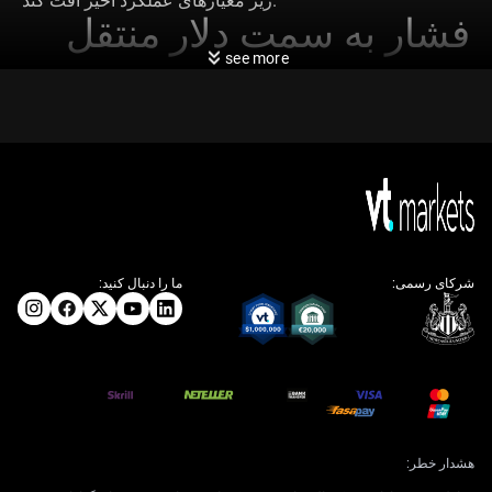
زیر معیارهای عملکرد اخیر افت کند.
فشار به سمت دلار منتقل
see more
می‌شود
ما شاهد تغییر فشار قیمت به نفع دلار هستیم که عمدتاً از
دینامیک‌های بازده و احساسات کلان اقتصادی ناشی می‌شود که
به سمت پزوی مکزیک دور می‌شود. فدرال رزرو نشان‌دهنده
تمایل برای تسهیل سیاست پولی در کوتاه‌مدت نیست، در حالی
که در مقابل، بانکو کوهران به نظر می‌رسد که به رویکرد
منعطف‌تری متعهد است. این واگرایی به تنهایی می‌تواند بخش
زیادی از قدرت اخیر USD/MXN را توضیح دهد، اما این همه
شرکای رسمی:
ما را دنبال کنید:
داستان نیست. داده‌های تولید صنعتی در مکزیک نابرابری‌های
اساسی را نشان می‌دهد—افزایش‌های سالانه تحت تأثیر افت‌های
ماهانه قرار گرفته است. چنین نرمی در کوتاه‌مدت، به همراه
انتظارات برای کاهش بیشتر نرخ‌ها، حس آسیب‌پذیری را پیرامون
پزو ایجاد می‌کند. این لزوماً نشانه‌ای از بی‌ثباتی نیست، اما بازار
قطعاً آن را کم‌اهمیت نمی‌داند. حال، با کاهش تعرفه‌ها بین ایالات
متحده و چین—چیزی که فقط چند ماه پیش به نظر می‌رسید یک
بن‌بست تجاری است—دلار از ورودی‌های تجاری تجدیدشده و
احساسات بهبود یافته معامله‌گران بهره‌مند می‌شود. چنین باد
هشدار خطر:
حمایتی، به‌خصوص هنگامی که با رکود اقتصادی داخلی مکزیک