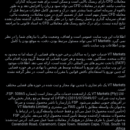
معاملات CFD دارای ریسک بالایی است و ممکن است برای همه سرمایه گذاران
همراه باشد، USD/MXN را به راحتی افزایش می‌دهد. در حال
مناسب نباشد. اهرم در معاملات CFD می تواند سود و زیان را افزایش دهد و به طور
حاضر، بر اساس قیمت‌گذاری و پیش‌بینی‌های سیاستی، فرضی
بالقوه از سرمایه اصلی شما بیشتر شود. درک و تصدیق کامل خطرات مرتبط قبل از
وجود دارد که بانک مرکزی مکزیک به جلو با کاهش ۵۰ واحدی
معامله CFD بسیار مهم است. قبل از تصمیم گیری در مورد معاملات، وضعیت مالی،
دیگر ادامه دهد. داده‌های تورمی از این موضع حمایت می‌کند،
اهداف سرمایه گذاری و تحمل ریسک خود را در نظر بگیرید. عملکرد گذشته نشان دهنده
نتایج آینده نیست. برای درک جامع ریسک های معاملاتی CFD به اسناد قانونی ما مراجعه
زیرا در محدوده‌های قابل تحمل قرار دارد. ما شواهدی که در
کنید.
کوتاه‌مدت این اجماع را به چالش بکشد، نمی‌بینیم. این نکته را
می‌توان گفت که تأثیر بر دارایی‌های دلاری ممکن است با توجه
اطلاعات این وب سایت عمومی است و اهداف، وضعیت مالی یا نیازهای شما را در نظر
به تفاوت‌های نرخ بیشتر شود. هررا، وزیر مالی، خوش‌بینی
نمی گیرد. VT Markets نمی تواند مسئول مرتبط بودن، دقت، به موقع بودن یا کامل
بودن اطلاعات وب سایت باشد.
نسبت به عملکرد مالی را حفظ کرده، اما بازارها بیشتر به آنچه
که رودریگز، وزیر اقتصاد اشاره کرده است، توجه دارند—به
VT Markets خدمات خود را به ساکنان برخی حوزه های قضایی، از جمله اما نه محدود به
عبارتی، اصلاحات پیش‌رو در USMCA. در حالی که این هنوز در
ایالات متحده، سنگاپور، هند، روسیه و هر حوزه قضایی که توسط گروه ویژه اقدام مالی
مقیاس راحتی دور است، زمان‌بندی با انتظارات انتخاباتی در
(FATF) یا تحت تحریم های بین المللی ذکر شده است، ارائه نمی دهد. اطلاعات موجود
در این وب سایت برای توزیع یا استفاده توسط هر شخص یا نهادی در هر حوزه قضایی
شمال آمریکا همخوانی دارد و بازار به ندرت در مورد تجارت قبل
که چنین توزیع یا استفاده‌ای ناقض قوانین یا مقررات محلی است، در نظر گرفته نشده
از عناوین تردید می‌کند. به عنوان معامله‌گران، ما اکنون باید
است.
سطح‌های کلیدی در USD/MXN را به دقت زیر نظر داشته
باشیم. جفت ارز در حال افزایش است، اما افت شدید به زیر
VT Markets یک نام تجاری با چندین نهاد مجاز و ثبت شده در حوزه های قضایی مختلف
است.
سطح‌های حمایتی اخیر—به‌ویژه اگر با تغییر قیمت‌های ریسک
· VT Markets (Pty) Ltd یک ارائه‌دهنده خدمات مالی مجاز است (شماره FSP: 50865،
خارجی همراه باشد—می‌تواند منجر به واکنش سریع شود. از
شماره ثبت شرکت: 2015/072049/07) («FSP») که توسط مرجع رفتار بخش مالی
سوی دیگر، حرکت قاطع بالای ۱۹.۷۰ فضای ادامه را باز می‌کند،
در آفریقای جنوبی تنظیم می‌شود. FSP بازارساز یا ناشر محصول نیست و صرفاً
به‌عنوان یک واسطه مطابق با قانون FAIS بین مشتری و VT Markets Limited
به‌خصوص اگر میل به ریسک برای ارزهای بازارهای نوظهور
(«تأمین‌کننده محصول») عمل می‌کند و فقط خدمات واسطه‌گری را در ارتباط با
پایین بماند. شاخص‌های تکنیکی به سمت صعود متمایل هستند،
محصولات مشتقه ارائه‌شده توسط تأمین‌کننده محصول ارائه می‌دهد. بنابراین FSP
اما بدون احتیاط نیستند. ما شاهد ایجاد شتاب هستیم، اما
به‌عنوان اصیل یا طرف مقابل در هیچ‌یک از معاملات شما عمل نمی‌کند. آدرس ثبت‌شده:
بیش‌ازحد بودن می‌تواند باعث عقب‌نشینی‌ها شود، به‌خصوص
18 Cavendish Road، Claremont، Cape Town، Western Cape، 7708، South
Africa.
اگر پیش‌بینی‌های بانک مرکزی مکزیک بیش‌ازحد جدی باشند یا