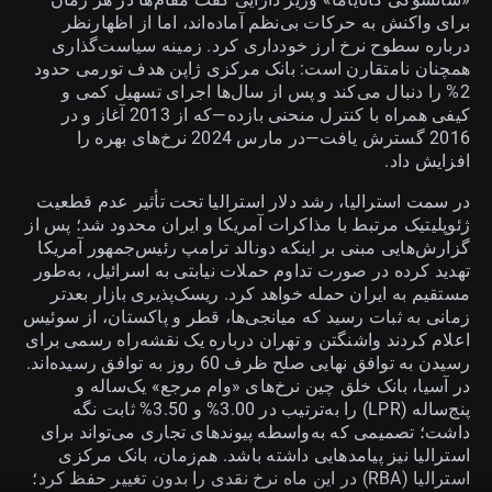
برای واکنش به حرکات بی‌نظم آماده‌اند، اما از اظهارنظر
درباره سطوح نرخ ارز خودداری کرد. زمینه سیاست‌گذاری
همچنان نامتقارن است: بانک مرکزی ژاپن هدف تورمی حدود
2% را دنبال می‌کند و پس از سال‌ها اجرای تسهیل کمی و
کیفی همراه با کنترل منحنی بازده—که از 2013 آغاز و در
2016 گسترش یافت—در مارس 2024 نرخ‌های بهره را
افزایش داد.
در سمت استرالیا، رشد دلار استرالیا تحت تأثیر عدم قطعیت
ژئوپلیتیک مرتبط با مذاکرات آمریکا و ایران محدود شد؛ پس از
گزارش‌هایی مبنی بر اینکه دونالد ترامپ رئیس‌جمهور آمریکا
تهدید کرده در صورت تداوم حملات نیابتی به اسرائیل، به‌طور
مستقیم به ایران حمله خواهد کرد. ریسک‌پذیری بازار بعدتر
زمانی به ثبات رسید که میانجی‌ها، قطر و پاکستان، از سوئیس
اعلام کردند واشنگتن و تهران درباره یک نقشه‌راه رسمی برای
رسیدن به توافق نهایی صلح ظرف 60 روز به توافق رسیده‌اند.
در آسیا، بانک خلق چین نرخ‌های «وام مرجع» یک‌ساله و
پنج‌ساله (LPR) را به‌ترتیب در 3.00% و 3.50% ثابت نگه
داشت؛ تصمیمی که به‌واسطه پیوندهای تجاری می‌تواند برای
استرالیا نیز پیامدهایی داشته باشد. هم‌زمان، بانک مرکزی
استرالیا (RBA) در این ماه نرخ نقدی را بدون تغییر حفظ کرد؛