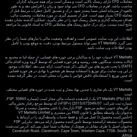
است. معامله‌گران باید نسبت به جهش‌های ناگهانی نوسان
معاملات CFD دارای ریسک بالایی است و ممکن است برای همه سرمایه گذاران
مناسب نباشد. اهرم در معاملات CFD می تواند سود و زیان را افزایش دهد و به طور
هوشیار بمانند، اما در عین حال توجه داشته باشند روند غالب
بالقوه از سرمایه اصلی شما بیشتر شود. درک و تصدیق کامل خطرات مرتبط قبل از
همچنان برقرار است.
معامله CFD بسیار مهم است. قبل از تصمیم گیری در مورد معاملات، وضعیت مالی،
اهداف سرمایه گذاری و تحمل ریسک خود را در نظر بگیرید. عملکرد گذشته نشان دهنده
موانع بیرونی و حمایت‌های
نتایج آینده نیست. برای درک جامع ریسک های معاملاتی CFD به اسناد قانونی ما مراجعه
کنید.
داخلی برای AUD
اطلاعات این وب سایت عمومی است و اهداف، وضعیت مالی یا نیازهای شما را در نظر
نمی گیرد. VT Markets نمی تواند مسئول مرتبط بودن، دقت، به موقع بودن یا کامل
بودن اطلاعات وب سایت باشد.
VT Markets خدمات خود را به ساکنان برخی حوزه های قضایی، از جمله اما نه محدود به
دلار استرالیا با برخی بادهای مخالف ناشی از نااطمینانی در
ایالات متحده، سنگاپور، هند، روسیه و هر حوزه قضایی که توسط گروه ویژه اقدام مالی
اقتصاد جهانی مواجه است. آمار اخیر تولید صنعتی چین—
(FATF) یا تحت تحریم های بین المللی ذکر شده است، ارائه نمی دهد. اطلاعات موجود
در این وب سایت برای توزیع یا استفاده توسط هر شخص یا نهادی در هر حوزه قضایی
بزرگ‌ترین شریک تجاری استرالیا—کمتر از انتظار و معادل
که چنین توزیع یا استفاده‌ای ناقض قوانین یا مقررات محلی است، در نظر گرفته نشده
4.5% در مقیاس سالانه منتشر شد که نگرانی‌ها درباره تقاضا
است.
برای کالاهای پایه را افزایش داد. این موضوع دلار استرالیا را
VT Markets یک نام تجاری با چندین نهاد مجاز و ثبت شده در حوزه های قضایی مختلف
نسبت به هر نشانه‌ای از کندی اقتصاد جهانی حساس‌تر می‌کند.
است.
· VT Markets (Pty) Ltd یک ارائه‌دهنده خدمات مالی مجاز است (شماره FSP: 50865،
با این حال، در داخل کشور، دلار استرالیا از حمایت مناسبی
شماره ثبت شرکت: 2015/072049/07) («FSP») که توسط مرجع رفتار بخش مالی
در آفریقای جنوبی تنظیم می‌شود. FSP بازارساز یا ناشر محصول نیست و صرفاً
برخوردار است. آخرین داده‌های تورمی استرالیا نشان داد
به‌عنوان یک واسطه مطابق با قانون FAIS بین مشتری و VT Markets Limited
شاخص قیمت مصرف‌کننده (CPI) در 3.6% قرار دارد که
(«تأمین‌کننده محصول») عمل می‌کند و فقط خدمات واسطه‌گری را در ارتباط با
محصولات مشتقه ارائه‌شده توسط تأمین‌کننده محصول ارائه می‌دهد. بنابراین FSP
همچنان سرسختانه بالاتر از هدف RBA است و بانک مرکزی را
به‌عنوان اصیل یا طرف مقابل در هیچ‌یک از معاملات شما عمل نمی‌کند. آدرس ثبت‌شده:
در وضعیت آماده‌باش نگه می‌دارد. ما معتقدیم RBA موضعی
18 Cavendish Road، Claremont، Cape Town، Western Cape، 7708، South
متمایل به انقباض (هاوکیش) را حفظ خواهد کرد و این امر
Africa.