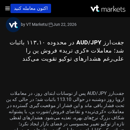
اکنون معامله کنید
by VT Markets
/
Jun 22, 2026
جفت‌ارز AUD/JPY در محدوده ۱۱۳.۱۰ باثبات
شد؛ معاملات «کری ترید» فروش ین را
علی‌رغم هشدارهای توکیو تقویت می‌کند
جفت‌ارز AUD/JPY پس از نوسانات ابتدای روز، در معاملات
اروپا روز دوشنبه در حوالی 113.10 باثبات شد؛ در حالی که ین
تحت فشار باقی ماند و این فشار از موقعیت‌گیری گسترده در
معاملات «کری‌ترید» و تقاضای فروش/شورت ین، با پشتوانه
شکاف بزرگ نرخ‌های بهره، تغذیه می‌شود. هشدارهای لفظی
تازه از توکیو تغییر محسوسی در فضای بازار ایجاد نکرد؛
«ساتسوکی کاتایاما» وزیر دارایی گفت مقام‌ها در هر زمان