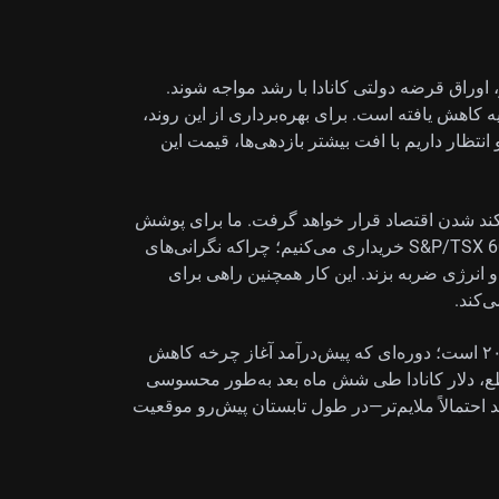
، اوراق قرضه دولتی کانادا با رشد مواجه شوند.
۱ساله دولت کانادا همین صبح ۱۵ واحد پایه کاهش یافته است. برای بهره‌برداری از این روند،
انتظار داریم با افت بیشتر بازدهی‌ها، قیمت این
ز کند شدن اقتصاد قرار خواهد گرفت. ما برای پوشش
ریسک افت احتمالی، اختیار فروش (Put) روی شاخص S&P/TSX 60 خریداری می‌کنیم؛ چراکه نگرانی‌های
و انرژی ضربه بزند. این کار همچنین راهی برای
‌کند.
این وضعیت یادآور غافلگیری داده‌های اقتصادی اوایل ۲۰۱۵ است؛ دوره‌ای که پیش‌درآمد آغاز چرخه کاهش
طع، دلار کانادا طی شش ماه بعد به‌طور محسوسی
حتمالاً ملایم‌تر—در طول تابستان پیش‌رو موقعیت