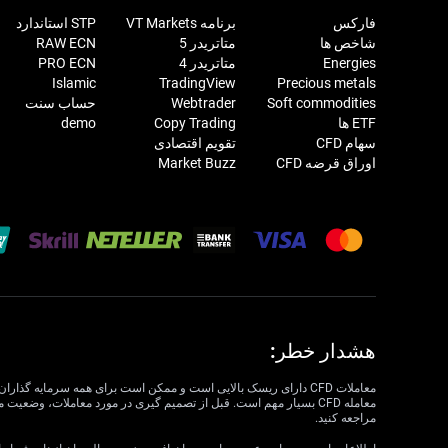
فارکس
برنامه VT Markets
STP استاندارد
شاخص ها
متاتریدر 5
RAW ECN
Energies
متاتریدر 4
PRO ECN
Islamic
TradingView
Precious metals
Soft commodities
Webtrader
حساب سنت
ETF ها
Copy Trading
demo
سهام CFD
تقویم اقتصادی
اوراق قرضه CFD
Market Buzz
هشدار خطر:
مراجعه کنید.