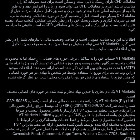
معاملات CFD دارای ریسک بالایی است و ممکن است برای همه سرمایه گذاران
مناسب نباشد. اهرم در معاملات CFD می تواند سود و زیان را افزایش دهد و به طور
این رشد کند در تضاد آشکار با تورم سرسخت و بالا قرار دارد؛
بالقوه از سرمایه اصلی شما بیشتر شود. درک و تصدیق کامل خطرات مرتبط قبل از
تورمی که بانک مرکزی استرالیا را در موضع انتظار نگه
معامله CFD بسیار مهم است. قبل از تصمیم گیری در مورد معاملات، وضعیت مالی،
اهداف سرمایه گذاری و تحمل ریسک خود را در نظر بگیرید. عملکرد گذشته نشان دهنده
می‌دارد. آخرین گزارش فصلی CPI برای سه‌ماهه اول ۲۰۲۶
نتایج آینده نیست. برای درک جامع ریسک های معاملاتی CFD به اسناد قانونی ما مراجعه
برابر با ۳.۸٪ نسبت به سال قبل بود که همچنان به‌طور معنادار
کنید.
خارج از دامنه هدف قرار دارد. شاخص ماهانه CPI برای آوریل
اطلاعات این وب سایت عمومی است و اهداف، وضعیت مالی یا نیازهای شما را در نظر
نیز افزایش جزئی تا ۳.۷٪ را نشان داد و انتظارات برای روند
نمی گیرد. VT Markets نمی تواند مسئول مرتبط بودن، دقت، به موقع بودن یا کامل
نزولی باثبات را ناامید کرد.
بودن اطلاعات وب سایت باشد.
VT Markets خدمات خود را به ساکنان برخی حوزه های قضایی، از جمله اما نه محدود به
پیامدهای بازار و چشم‌انداز
ایالات متحده، سنگاپور، هند، روسیه و هر حوزه قضایی که توسط گروه ویژه اقدام مالی
(FATF) یا تحت تحریم های بین المللی ذکر شده است، ارائه نمی دهد. اطلاعات موجود
در این وب سایت برای توزیع یا استفاده توسط هر شخص یا نهادی در هر حوزه قضایی
سیاستی RBA
که چنین توزیع یا استفاده‌ای ناقض قوانین یا مقررات محلی است، در نظر گرفته نشده
است.
VT Markets یک نام تجاری با چندین نهاد مجاز و ثبت شده در حوزه های قضایی مختلف
با تثبیت نرخ نقدی (Cash Rate) در سطح ۴.۳۵٪ طی چند ماه
است.
· VT Markets (Pty) Ltd یک ارائه‌دهنده خدمات مالی مجاز است (شماره FSP: 50865،
اخیر، بازار میان قیمت‌گذاری کاهش نرخ‌ها به‌دلیل رشد
شماره ثبت شرکت: 2015/072049/07) («FSP») که توسط مرجع رفتار بخش مالی
ضعیف و عقب‌نشینی از آن به‌واسطه تداوم تورم گرفتار شده
در آفریقای جنوبی تنظیم می‌شود. FSP بازارساز یا ناشر محصول نیست و صرفاً
به‌عنوان یک واسطه مطابق با قانون FAIS بین مشتری و VT Markets Limited
است. RBA هیچ سیگنال روشنی مبنی بر آمادگی برای تسهیل
(«تأمین‌کننده محصول») عمل می‌کند و فقط خدمات واسطه‌گری را در ارتباط با
سیاست پولی ارائه نکرده و این موضوع عدم قطعیت قابل
محصولات مشتقه ارائه‌شده توسط تأمین‌کننده محصول ارائه می‌دهد. بنابراین FSP
توجهی پیرامون زمان‌بندی اقدام بعدی ایجاد کرده است. نتیجه
به‌عنوان اصیل یا طرف مقابل در هیچ‌یک از معاملات شما عمل نمی‌کند. آدرس ثبت‌شده:
18 Cavendish Road، Claremont، Cape Town، Western Cape، 7708، South
این وضعیت، افزایش نوسان در بازار نرخ‌های بهره کوتاه‌مدت
Africa.