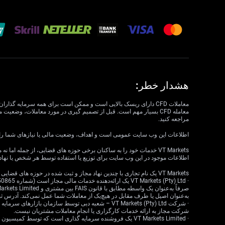
هشدار خطر:
مراجعه کنید.
اطلاعات این وب سایت عمومی است و اهداف، وضعیت مالی یا نیازهای شما را در نظر نمی گیرد. VT Markets نمی تواند مسئول مرتبط بودن، دقت، به موقع بودن 
اطلاعات موجود در این وب سایت برای توزیع یا استفاده توسط هر شخص یا نهاد
VT Markets یک نام تجاری با چندین نهاد مجاز و ثبت شده در حوزه های قضایی مختلف است.
به‌عنوان اصیل یا طرف مقابل در هیچ‌یک از معاملات شما عمل نمی‌کند. آدرس ثبت‌شده: 18 ، Claremont، Cape Town، Western Cape، 7708، South Africa
شرکت مجاز به ارائه خدمات کارگزاری یا انجام معاملات مشتریان نیست.
· VT Markets Limited یک فروشنده سرمایه گذاری است که توسط کمیسیون خدمات مالی موریس (FSC) تحت مجوز شماره GB23202269 مجاز و تحت نظارت است.