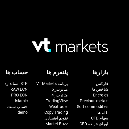
بازارها
پلتفرم ها
حساب ها
فارکس
برنامه VT Markets
STP استاندارد
شاخص ها
متاتریدر 5
RAW ECN
Energies
متاتریدر 4
PRO ECN
Islamic
TradingView
Precious metals
Soft commodities
Webtrader
حساب سنت
ETF ها
Copy Trading
demo
سهام CFD
تقویم اقتصادی
اوراق قرضه CFD
Market Buzz