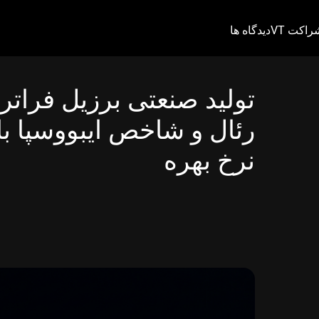
راکت VT
دیدگاه ها
تولید صنعتی برزیل فراتر 
رئال و شاخص ایبووسپا ب
نرخ بهره