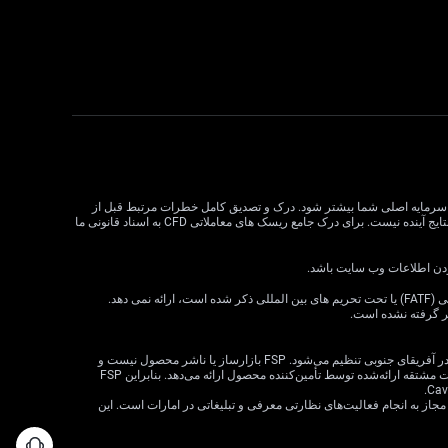
لات CFD می تواند سود و زیان را افزایش دهد و به طور بالقوه از سرمایه اصلی شما بیشتر شود. درک و تصدیق کامل خطرات مرتبط قبل از
معامله CFD بسیار مهم است. قبل از تصمیم گیری در مورد معاملات، وضعیت مالی، اهداف سرمایه گذاری و تحمل ریسک خود را در نظر بگیرید. عملکرد گذشته نشان دهنده نتایج آینده نیست. برای درک جامع ریسک های معاملاتی CFD به اسناد قانونی ما
VT Markets خدمات خود را به ساکنان برخی حوزه های قضایی، از جمله اما نه محدود به ایالات متحده، سنگاپور، هند، روسیه و هر حوزه قضایی که توسط گروه ویژه اقدام مالی (FATF) یا تحت تحریم های بین المللی ذکر شده است، ارائه نمی دهد.
ظر گرفته نشده است.
· VT Markets (Pty) Ltd یک ارائه‌دهنده خدمات مالی مجاز است (شماره FSP: 50865، شماره ثبت شرکت: 2015/072049/07) («FSP») که توسط مرجع رفتار بخش مالی در آفریقای جنوبی تنظیم می‌شود. FSP بازارساز یا ناشر محصول نیست و
صرفاً به‌عنوان یک واسطه مطابق با قانون FAIS بین مشتری و VT Markets Limited («تأمین‌کننده محصول») عمل می‌کند و فقط خدمات واسطه‌گری را در ارتباط با محصولات مشتقه ارائه‌شده توسط تأمین‌کننده محصول ارائه می‌دهد. بنابراین FSP
 شرکت VT Markets (Pty) Ltd – شعبه دبی توسط سازمان بازارهای سرمایه امارات متحده عربی (CMA) تحت مجوز شماره 20200000299 به عنوان دارنده مجوز دسته 5 مجاز به انجام فعالیت‌های نظارتی معرفی و تبلیغاتی در امارات است. این