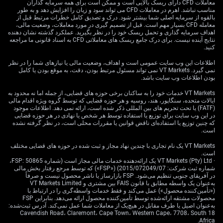
معاملات CFD دارای ریسک بالایی است و ممکن است برای همه سرمایه گذاران
تولیدی، توجه را به صندوق‌های قابل معامله (ETF) مانند
مناسب نباشد. اهرم در معاملات CFD می تواند سود و زیان را افزایش دهد و به طور
**XLU** (بخش خدمات عمومی) و **XLI** (بخش صنعتی)
بالقوه از سرمایه اصلی شما بیشتر شود. درک و تصدیق کامل خطرات مرتبط قبل از
معامله CFD بسیار مهم است. قبل از تصمیم گیری در مورد معاملات، وضعیت مالی،
جلب می‌کند. در مقابل، افت جزئی در معدن‌کاری نشان
اهداف سرمایه گذاری و تحمل ریسک خود را در نظر بگیرید. عملکرد گذشته نشان دهنده
می‌دهد باید نسبت به برخی ابزارهای مرتبط با مواد اولیه و
نتایج آینده نیست. برای درک جامع ریسک های معاملاتی CFD به اسناد قانونی ما مراجعه
کنید.
انرژی محتاط‌تر بود.
اطلاعات این وب سایت عمومی است و اهداف، وضعیت مالی یا نیازهای شما را در نظر
با این حال، نباید نادیده گرفت که استفاده از ظرفیت در
نمی گیرد. VT Markets نمی تواند مسئول مرتبط بودن، دقت، به موقع بودن یا کامل
**۷۶.۱٪** هنوز پایین‌تر از میانگین بلندمدت است. این یعنی
بودن اطلاعات وب سایت باشد.
«ظرفیت خالی» در اقتصاد وجود دارد و می‌تواند بخشی از
VT Markets خدمات خود را به ساکنان برخی حوزه های قضایی، از جمله اما نه محدود به
افزایش تقاضا را جذب کند بدون اینکه فوراً به جهش شدید
ایالات متحده، سنگاپور، هند، روسیه و هر حوزه قضایی که توسط گروه ویژه اقدام مالی
(FATF) یا تحت تحریم های بین المللی ذکر شده است، ارائه نمی دهد. اطلاعات موجود
تورمی منجر شود. این نکته می‌تواند واکنش تند سیاست پولی
در این وب سایت برای توزیع یا استفاده توسط هر شخص یا نهادی در هر حوزه قضایی
را محدود کند.
که چنین توزیع یا استفاده‌ای ناقض قوانین یا مقررات محلی است، در نظر گرفته نشده
است.
دلار آمریکا از این گزارش سود برده و **DXY** بالاتر از
VT Markets یک نام تجاری با چندین نهاد مجاز و ثبت شده در حوزه های قضایی مختلف
**۹۹.۲۰** رفت. با نشانه‌های عملکرد بهتر اقتصاد آمریکا
است.
نسبت به مناطقی مانند اروپا (که داده‌های اخیر **PMI تولید**
· VT Markets (Pty) Ltd یک ارائه‌دهنده خدمات مالی مجاز است (شماره FSP: 50865،
شماره ثبت شرکت: 2015/072049/07) («FSP») که توسط مرجع رفتار بخش مالی
یا شاخص مدیران خرید تولیدی—شاخصی برای سنجش رونق
در آفریقای جنوبی تنظیم می‌شود. FSP بازارساز یا ناشر محصول نیست و صرفاً
یا رکود بخش تولید—ضعیف بوده‌اند)، فشار غالب می‌تواند به
به‌عنوان یک واسطه مطابق با قانون FAIS بین مشتری و VT Markets Limited
نفع رشد دلار باشد.
(«تأمین‌کننده محصول») عمل می‌کند و فقط خدمات واسطه‌گری را در ارتباط با
محصولات مشتقه ارائه‌شده توسط تأمین‌کننده محصول ارائه می‌دهد. بنابراین FSP
به‌عنوان اصیل یا طرف مقابل در هیچ‌یک از معاملات شما عمل نمی‌کند. آدرس ثبت‌شده:
حساب واقعی VT Markets را ایجاد کنید
و
از همین حالا
18 Cavendish Road، Claremont، Cape Town، Western Cape، 7708، South
معامله را شروع کنید
.
Africa.