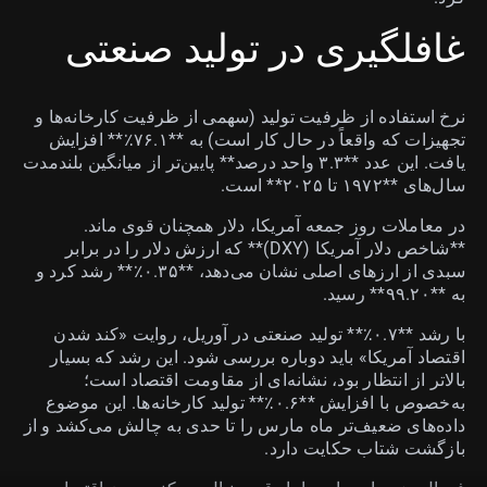
غافلگیری در تولید صنعتی
نرخ استفاده از ظرفیت تولید (سهمی از ظرفیت کارخانه‌ها و
تجهیزات که واقعاً در حال کار است) به **۷۶.۱٪** افزایش
یافت. این عدد **۳.۳ واحد درصد** پایین‌تر از میانگین بلندمدت
سال‌های **۱۹۷۲ تا ۲۰۲۵** است.
در معاملات روز جمعه آمریکا، دلار همچنان قوی ماند.
**شاخص دلار آمریکا (DXY)** که ارزش دلار را در برابر
سبدی از ارزهای اصلی نشان می‌دهد، **۰.۳۵٪** رشد کرد و
به **۹۹.۲۰** رسید.
با رشد **۰.۷٪** تولید صنعتی در آوریل، روایت «کند شدن
اقتصاد آمریکا» باید دوباره بررسی شود. این رشد که بسیار
بالاتر از انتظار بود، نشانه‌ای از مقاومت اقتصاد است؛
به‌خصوص با افزایش **۰.۶٪** تولید کارخانه‌ها. این موضوع
داده‌های ضعیف‌تر ماه مارس را تا حدی به چالش می‌کشد و از
بازگشت شتاب حکایت دارد.