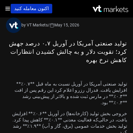
اکنون معامله کنید
by VT Markets
/
May 15, 2026
تولید صنعتی آمریکا در آوریل ۰.۷ درصد جهش
کرد؛ تقویت دلار و به چالش کشیدن انتظارات
کاهش نرخ بهره
تولید صنعتی آمریکا در آوریل نسبت به ماه قبل **۰.۷٪**
افزایش یافت. فدرال رزرو اعلام کرد این رقم پس از افت
**۰.۳٪** در مارس ثبت شده و بالاتر از پیش‌بینی رشد
**۰.۳٪** بود.
خروجی بخش تولید (کارخانه‌ها) در آوریل **۰.۶٪** افزایش
یافت، در حالی‌که فعالیت معدنی **۰.۱٪** کاهش پیدا کرد.
تولید بخش خدمات عمومی (برق، گاز و آب) **۱.۹٪** رشد
کرد.