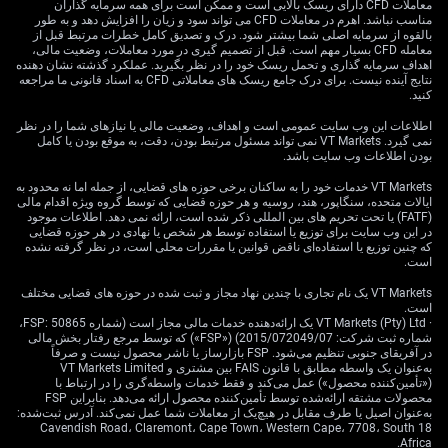
معاملات CFD دارای ریسک بالایی است و ممکن است برای همه سرمایه گذاران
برای میزهای ارزی ما، این وضعیت از لیر ترکیه حمایت
مناسب نباشد. اهرم در معاملات CFD می تواند سود و زیان را افزایش دهد و به طور
می‌کند. نرخ سیاستی بالا، معامله «کری ترید» جذابی ایجاد
بالقوه از سرمایه اصلی شما بیشتر شود. درک و تصدیق کامل خطرات مرتبط قبل از
می‌کند که در یک سال گذشته نیز به تثبیت ارز کمک کرده
معامله CFD بسیار مهم است. قبل از تصمیم گیری در مورد معاملات، وضعیت مالی،
اهداف سرمایه گذاری و تحمل ریسک خود را در نظر بگیرید. عملکرد گذشته نشان دهنده
است. ما فروش اختیار خرید (Call) روی USD/TRY را دارای
نتایج آینده نیست. برای درک جامع ریسک های معاملاتی CFD به اسناد قانونی ما مراجعه
ارزش می‌دانیم، زیرا با قفل شدن بانک مرکزی در سیاست
کنید.
انقباضی، احتمال تضعیف ناگهانی لیر کاهش یافته است.
اطلاعات این وب سایت عمومی است و اهداف، وضعیت مالی یا نیازهای شما را در نظر
نمی گیرد. VT Markets نمی تواند مسئول مرتبط بودن، دقت، به موقع بودن یا کامل
در مقابل، این محیط نرخ‌های بالا برای سهام ترکیه چالش‌زا
بودن اطلاعات وب سایت باشد.
است. هزینه‌های بالای تأمین مالی همچنان حاشیه سود
VT Markets خدمات خود را به ساکنان برخی حوزه های قضایی، از جمله اما نه محدود به
شرکت‌ها را تحت فشار قرار خواهد داد و با توجه به بازده
ایالات متحده، سنگاپور، هند، روسیه و هر حوزه قضایی که توسط گروه ویژه اقدام مالی
جذاب اوراق دولتی، شاخص BIST-100 ممکن است برای
(FATF) یا تحت تحریم های بین المللی ذکر شده است، ارائه نمی دهد. اطلاعات موجود
کسب مومنتوم صعودی با دشواری مواجه شود. ما استفاده از
در این وب سایت برای توزیع یا استفاده توسط هر شخص یا نهادی در هر حوزه قضایی
که چنین توزیع یا استفاده‌ای ناقض قوانین یا مقررات محلی است، در نظر گرفته نشده
اختیار فروش (Put) روی شاخص را برای پوشش ریسک
است.
هرگونه موقعیت خرید سهام مدنظر قرار می‌دهیم.
VT Markets یک نام تجاری با چندین نهاد مجاز و ثبت شده در حوزه های قضایی مختلف
است.
در بازار نرخ‌ها، انتظار داریم منحنی بازده منعکس‌کننده
· VT Markets (Pty) Ltd یک ارائه‌دهنده خدمات مالی مجاز است (شماره FSP: 50865،
واقعیت «بالاتر برای مدت طولانی‌تر» باشد. بازدهی‌های
شماره ثبت شرکت: 2015/072049/07) («FSP») که توسط مرجع رفتار بخش مالی
کوتاه‌مدت باید بالا بمانند، زیرا بازار هرگونه کاهش نرخ بهره تا
در آفریقای جنوبی تنظیم می‌شود. FSP بازارساز یا ناشر محصول نیست و صرفاً
به‌عنوان یک واسطه مطابق با قانون FAIS بین مشتری و VT Markets Limited
۲۰۲۶ را از قیمت‌گذاری خارج می‌کند. این موضوع، اتخاذ
(«تأمین‌کننده محصول») عمل می‌کند و فقط خدمات واسطه‌گری را در ارتباط با
موقعیت برای ثبات یا اندکی افزایش در بخش ابتدایی منحنی را
محصولات مشتقه ارائه‌شده توسط تأمین‌کننده محصول ارائه می‌دهد. بنابراین FSP
به‌عنوان اصیل یا طرف مقابل در هیچ‌یک از معاملات شما عمل نمی‌کند. آدرس ثبت‌شده:
از طریق قراردادهای نرخ آتی (FRA) به یک راهبرد قابل اتکا
18 Cavendish Road، Claremont، Cape Town، Western Cape، 7708، South
تبدیل می‌کند.
Africa.