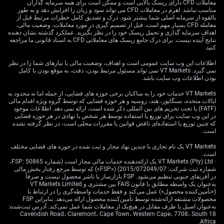
آمریکا که احتمالاً محتاط‌تر عمل می‌کند، باید فشار نزولی بر
معاملات CFD دارای ریسک بالایی است و ممکن است برای همه سرمایه گذاران
نرخ ارز EUR/USD وارد کند. تازه‌ترین گزارش اشتغال آمریکا
مناسب نباشد. اهرم در معاملات CFD می تواند سود و زیان را افزایش دهد و به طور
بالقوه از سرمایه اصلی شما بیشتر شود. درک و تصدیق کامل خطرات مرتبط قبل از
تداوم قدرت بازار کار را نشان داد؛ با افزوده شدن بیش از
معامله CFD بسیار مهم است. قبل از تصمیم گیری در مورد معاملات، وضعیت مالی،
۲۰۰ هزار شغل در ماه گذشته، روایت «نرخ‌های بالاتر برای
اهداف سرمایه گذاری و تحمل ریسک خود را در نظر بگیرید. عملکرد گذشته نشان دهنده
نتایج آینده نیست. برای درک جامع ریسک های معاملاتی CFD به اسناد قانونی ما مراجعه
مدت طولانی‌تر» (higher for longer) فدرال رزرو تقویت شد.
کنید.
ما خرید اختیار فروش (Put) روی یورو را برای موقعیت‌گیری
جهت افت نرخ تا حوالی ۱.۰۵ در ماه‌های آینده ارزشمند
اطلاعات این وب سایت عمومی است و اهداف، وضعیت مالی یا نیازهای شما را در نظر
نمی گیرد. VT Markets نمی تواند مسئول مرتبط بودن، دقت، به موقع بودن یا کامل
می‌دانیم.
بودن اطلاعات وب سایت باشد.
برای بازار سهام، این محیط در مجموع مثبت است؛ زیرا
VT Markets خدمات خود را به ساکنان برخی حوزه های قضایی، از جمله اما نه محدود به
ایالات متحده، سنگاپور، هند، روسیه و هر حوزه قضایی که توسط گروه ویژه اقدام مالی
کاهش مورد انتظار نرخ‌های بهره، ارزش‌گذاری سودهای آتی
(FATF) یا تحت تحریم های بین المللی ذکر شده است، ارائه نمی دهد. اطلاعات موجود
شرکت‌ها را افزایش می‌دهد. شاخص نوسان EURO STOXX
در این وب سایت برای توزیع یا استفاده توسط هر شخص یا نهادی در هر حوزه قضایی
50 (VSTOXX) نیز پیش‌تر به زیر ۱۵ افت کرده که به معنای
که چنین توزیع یا استفاده‌ای ناقض قوانین یا مقررات محلی است، در نظر گرفته نشده
است.
کاهش ریسک ادراک‌شده از سوی سرمایه‌گذاران است.
معتقدیم خرید اختیار خرید (Call) روی شاخص‌های اصلی اروپا
VT Markets یک نام تجاری با چندین نهاد مجاز و ثبت شده در حوزه های قضایی مختلف
مانند DAX و EURO STOXX 50 راهی محتاطانه برای کسب
است.
· VT Markets (Pty) Ltd یک ارائه‌دهنده خدمات مالی مجاز است (شماره FSP: 50865،
مواجهه با رشد (Upside) است.
شماره ثبت شرکت: 2015/072049/07) («FSP») که توسط مرجع رفتار بخش مالی
در آفریقای جنوبی تنظیم می‌شود. FSP بازارساز یا ناشر محصول نیست و صرفاً
به‌عنوان یک واسطه مطابق با قانون FAIS بین مشتری و VT Markets Limited
(«تأمین‌کننده محصول») عمل می‌کند و فقط خدمات واسطه‌گری را در ارتباط با
محصولات مشتقه ارائه‌شده توسط تأمین‌کننده محصول ارائه می‌دهد. بنابراین FSP
به‌عنوان اصیل یا طرف مقابل در هیچ‌یک از معاملات شما عمل نمی‌کند. آدرس ثبت‌شده:
18 Cavendish Road، Claremont، Cape Town، Western Cape، 7708، South
Africa.