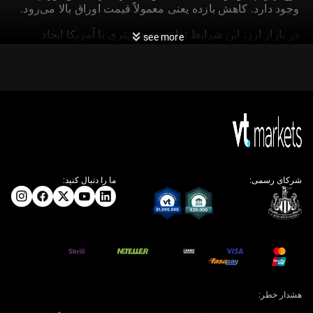
وجود دارد. کاهش بازده یعنی معمولاً قیمت اوراق بالا می‌رود.
در بازار ارز، این شرایط تفاوت روشن‌تری با آمریکا ایجاد
see more
می‌کند؛ جایی که آخرین داده «PCE هسته» (شاخص هزینه‌های
مصرف شخصی بدون اقلام نوسانی مثل غذا و انرژی) برای
آوریل ۲۰۲۶ نشان داد تورم همچنان «چسبنده» است، یعنی به
سختی پایین می‌آید و در ۳.۲٪ قرار دارد. این اختلاف به تقویت
دلار در برابر یورو کمک می‌کند. ما در حال بررسی خرید
«اختیار فروش» (Put؛ ابزاری که با افت قیمت سود می‌دهد)
روی EUR/USD با سررسید سه‌ماهه هستیم و هدف را سطح
حمایتی ۱.۰۵ قرار می‌دهیم؛ سطحی که در سه‌ماهه چهارم
۲۰۲۵ حفظ شده بود.
شرکای رسمی:
ما را دنبال کنید:
پیامدها برای بازار سهام
برای معامله‌گران سهام، تورم پایین‌تر و احتمال کاهش نرخ
بهره معمولاً خبر مثبتی است، اما دلیل آن می‌تواند کند شدن
رشد اقتصادی باشد. شاخص FTSE MIB ایتالیا ممکن است در
کوتاه‌مدت تقویت شود، اما ما رویکرد محتاطانه‌تری را ترجیح
هشدار خطر:
می‌دهیم. «اختیار خرید» (Call؛ ابزاری که با رشد قیمت سود