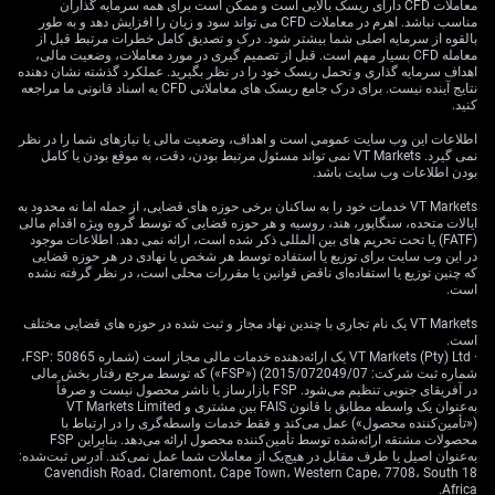
می‌دهد) روی بخش‌هایی که به نرخ بهره حساس‌اند، مثل
معاملات CFD دارای ریسک بالایی است و ممکن است برای همه سرمایه گذاران
مناسب نباشد. اهرم در معاملات CFD می تواند سود و زیان را افزایش دهد و به طور
شرکت‌های خدمات عمومی (Utilities)، می‌تواند نسبت به
بالقوه از سرمایه اصلی شما بیشتر شود. درک و تصدیق کامل خطرات مرتبط قبل از
خرید کلی شاخص، بازده بهتری در برابر ریسک داشته باشد؛
معامله CFD بسیار مهم است. قبل از تصمیم گیری در مورد معاملات، وضعیت مالی،
اهداف سرمایه گذاری و تحمل ریسک خود را در نظر بگیرید. عملکرد گذشته نشان دهنده
به‌خصوص چون این گروه‌ها از زمان شروع چرخه افزایش نرخ
نتایج آینده نیست. برای درک جامع ریسک های معاملاتی CFD به اسناد قانونی ما مراجعه
بهره در سال ۲۰۲۳ عملکرد ضعیف‌تری داشته‌اند.
کنید.
اطلاعات این وب سایت عمومی است و اهداف، وضعیت مالی یا نیازهای شما را در نظر
نمی گیرد. VT Markets نمی تواند مسئول مرتبط بودن، دقت، به موقع بودن یا کامل
بودن اطلاعات وب سایت باشد.
VT Markets خدمات خود را به ساکنان برخی حوزه های قضایی، از جمله اما نه محدود به
ایالات متحده، سنگاپور، هند، روسیه و هر حوزه قضایی که توسط گروه ویژه اقدام مالی
(FATF) یا تحت تحریم های بین المللی ذکر شده است، ارائه نمی دهد. اطلاعات موجود
در این وب سایت برای توزیع یا استفاده توسط هر شخص یا نهادی در هر حوزه قضایی
که چنین توزیع یا استفاده‌ای ناقض قوانین یا مقررات محلی است، در نظر گرفته نشده
است.
VT Markets یک نام تجاری با چندین نهاد مجاز و ثبت شده در حوزه های قضایی مختلف
است.
· VT Markets (Pty) Ltd یک ارائه‌دهنده خدمات مالی مجاز است (شماره FSP: 50865،
شماره ثبت شرکت: 2015/072049/07) («FSP») که توسط مرجع رفتار بخش مالی
در آفریقای جنوبی تنظیم می‌شود. FSP بازارساز یا ناشر محصول نیست و صرفاً
به‌عنوان یک واسطه مطابق با قانون FAIS بین مشتری و VT Markets Limited
(«تأمین‌کننده محصول») عمل می‌کند و فقط خدمات واسطه‌گری را در ارتباط با
محصولات مشتقه ارائه‌شده توسط تأمین‌کننده محصول ارائه می‌دهد. بنابراین FSP
به‌عنوان اصیل یا طرف مقابل در هیچ‌یک از معاملات شما عمل نمی‌کند. آدرس ثبت‌شده:
18 Cavendish Road، Claremont، Cape Town، Western Cape، 7708، South
Africa.