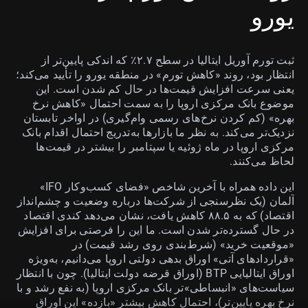
یورو
ثبت تورم آوریل ایتالیا در سطح ۲.۷٪ که اندکی پایین‌تر از
انتظار بود، روند «کاهش تورم» در منطقه یورو را تأیید می‌کند؛
یعنی سرعت افزایش قیمت‌ها در حال کم شدن است. این
موضوع بانک مرکزی اروپا را به سمت احتمال «کاهش نرخ
بهره» (کم کردن نرخ‌های رسمی وام‌گیری) در اواخر تابستان
نزدیک‌تر می‌کند. به نظر ما بازارها به‌تدریج احتمال اقدام بانک
مرکزی اروپا در ماه ژوئیه یا سپتامبر را بیشتر در قیمت‌ها
لحاظ می‌کنند.
این داده همراه با آخرین شاخص «فضای کسب‌وکار IFO»
آلمان (یک نظرسنجی از شرکت‌ها درباره وضعیت و چشم‌انداز
اقتصاد) که به ۸۸.۵ کاهش یافت، نشان می‌دهد کندی اقتصاد
در حال گسترده‌تر شدن است. ما این را فرصتی برای افزایش
«موقعیت خرید» (شرط‌بندی روی رشد قیمت) در
«قراردادهای آتی» اوراق بدهی دولتی اروپا می‌دانیم، به‌ویژه
اوراق ایتالیایی BTP (اوراق قرضه دولت ایتالیا). چون با انتظار
سیاست‌های «انبساطی»تر بانک مرکزی اروپا (به نفع رشد و با
نرخ بهره پایین‌تر)، احتمال کاهش بیشتر «بازده» این اوراق