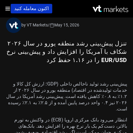
اکنون معامله کنید
by VT Markets
/
May 15, 2026
تنزل پیش‌بینی رشد منطقه یورو در سال ۲۰۲۶
شکاف با آمریکا را افزایش داد و پیش‌بینی نرخ
EUR/USD را در ۱.۱۶ حفظ کرد
پیش‌بینی رشد تولید ناخالص داخلی (GDP؛ ارزش کل کالا و
خدمات تولیدشده در اقتصاد) منطقه یورو در سال ۲۰۲۶ از
۱.۲٪ به ۰.۸٪ کاهش یافته است. پیش‌بینی رشد آمریکا در سال
۲۰۲۶ نیز ۰.۴ واحد درصد پایین آمده و از ۲.۵٪ به ۲.۱٪ رسیده
است.
انتظار می‌رود بانک مرکزی اروپا (ECB) در واکنش به تورم
بالاتر، دست‌کم یک بار نرخ بهره را افزایش دهد. بانک‌های
مرکزی جهان ممکن است اگر رشد اقتصادی ضعیف شود،