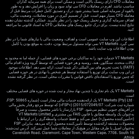
بدون حذف اقلام) نشانه‌هایی از کاهش نسبت به اوج‌های ۲۰۲۵
معاملات CFD دارای ریسک بالایی است و ممکن است برای همه سرمایه گذاران
نشان می‌دهد، فشار برای افزایش نرخ بهره کمتر شده است.
مناسب نباشد. اهرم در معاملات CFD می تواند سود و زیان را افزایش دهد و به طور
بالقوه از سرمایه اصلی شما بیشتر شود. درک و تصدیق کامل خطرات مرتبط قبل از
این می‌تواند برای معامله‌گران فرصت باشد، چون ممکن است
معامله CFD بسیار مهم است. قبل از تصمیم گیری در مورد معاملات، وضعیت مالی،
بازار «بیش از حد» روی ادامه سیاست انقباضی (Tightening؛
اهداف سرمایه گذاری و تحمل ریسک خود را در نظر بگیرید. عملکرد گذشته نشان دهنده
نتایج آینده نیست. برای درک جامع ریسک های معاملاتی CFD به اسناد قانونی ما مراجعه
بالابردن نرخ بهره و سخت‌تر شدن شرایط مالی) از سوی ECB
کنید.
حساب کرده باشد.
اطلاعات این وب سایت عمومی است و اهداف، وضعیت مالی یا نیازهای شما را در نظر
پیش‌بینی ما برای EUR/USD در پایان سال ۱.۱۶ است که
نمی گیرد. VT Markets نمی تواند مسئول مرتبط بودن، دقت، به موقع بودن یا کامل
بودن اطلاعات وب سایت باشد.
پایین‌تر از اجماع بازار یعنی ۱.۲۰ قرار می‌گیرد. در هفته‌های
آینده، این یعنی می‌توان روی یوروی ضعیف‌تر موقعیت گرفت؛
VT Markets خدمات خود را به ساکنان برخی حوزه های قضایی، از جمله اما نه محدود به
ایالات متحده، سنگاپور، هند، روسیه و هر حوزه قضایی که توسط گروه ویژه اقدام مالی
مثلاً با خرید اختیار فروش (Put option؛ قراردادی که حق
(FATF) یا تحت تحریم های بین المللی ذکر شده است، ارائه نمی دهد. اطلاعات موجود
فروش در قیمت مشخص را می‌دهد) با قیمت اعمال (Strike
در این وب سایت برای توزیع یا استفاده توسط هر شخص یا نهادی در هر حوزه قضایی
price؛ قیمتی که در قرارداد اختیار معامله تعیین می‌شود)
که چنین توزیع یا استفاده‌ای ناقض قوانین یا مقررات محلی است، در نظر گرفته نشده
است.
حدود ۱.۱۷ یا ۱.۱۶ و با سررسید اواخر تابستان. همچنین
فروش «اسپرد کال» خارج از پول (Out-of-the-money call
VT Markets یک نام تجاری با چندین نهاد مجاز و ثبت شده در حوزه های قضایی مختلف
است.
spreads؛ ترکیبی از دو اختیار خرید که قیمت‌های اعمال بالاتر
· VT Markets (Pty) Ltd یک ارائه‌دهنده خدمات مالی مجاز است (شماره FSP: 50865،
از قیمت فعلی دارند و روی رشد محدود شرط می‌بندند) بالای
شماره ثبت شرکت: 2015/072049/07) («FSP») که توسط مرجع رفتار بخش مالی
محدوده ۱.۲۰ می‌تواند راهبرد محتاطانه‌ای باشد تا از ظرفیت
در آفریقای جنوبی تنظیم می‌شود. FSP بازارساز یا ناشر محصول نیست و صرفاً
به‌عنوان یک واسطه مطابق با قانون FAIS بین مشتری و VT Markets Limited
رشد محدود استفاده شود.
(«تأمین‌کننده محصول») عمل می‌کند و فقط خدمات واسطه‌گری را در ارتباط با
محصولات مشتقه ارائه‌شده توسط تأمین‌کننده محصول ارائه می‌دهد. بنابراین FSP
دوره ۲۰۲۵ را به یاد داریم که شاخص دلار بیشتر در بازه ۹۶ تا
به‌عنوان اصیل یا طرف مقابل در هیچ‌یک از معاملات شما عمل نمی‌کند. آدرس ثبت‌شده:
18 Cavendish Road، Claremont، Cape Town، Western Cape، 7708، South
۱۰۱ نوسان محدود داشت. واگرایی فعلی رشد بین آمریکا و
Africa.