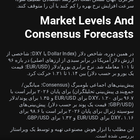
سرعت افزایش نرخ بهره را کم کنند یا آن را متوقف کنند.
Market Levels And
Consensus Forecasts
در همین دوره، شاخص دلار (Dollar Index یا DXY؛ شاخصی از
ارزش دلار آمریکا در برابر سبدی از ارزهای اصلی) در بازه ۹۶
تا ۱۰۱ معامله شد. نرخ برابری یورو/دلار (EUR/USD؛ قیمت
یک یورو بر حسب دلار) بین ۱.۱۴ تا ۱.۲۱ حرکت کرد.
پیش‌بینی‌های اجماعی بلومبرگ (Consensus؛ میانگین/
جمع‌بندی پیش‌بینی تحلیلگران) برای پایان ۲۰۲۶ برابر است با
۹۶.۷ برای DXY، ۱.۲۰ برای EUR/USD و ۱.۳۵ برای پوند/دلار
(GBP/USD؛ قیمت یک پوند بر حسب دلار). پیش‌بینی‌های
سوسیته ژنرال برای پایان ۲۰۲۶ برابر است با ۹۸.۶ برای
DXY، ۱.۱۶ برای EUR/USD و ۱.۳۲ برای GBP/USD.
این مطلب با ابزار هوش مصنوعی تهیه و توسط یک ویراستار
بررسی شده است.