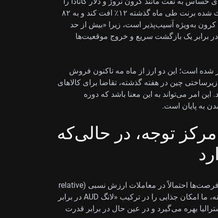
ی حساس به نفت مانند کرون نروژ و دلار کانادا را
مدنظر قرار دهند. اجلاس صلح ژنو در هفته‌های اخیر باعث شده برنت طی ماه گذشته ۱۲٪ افت کند و به ۸۲
 کرون به‌ویژه آسیب‌پذیر است، زیرا «بیش از حد
ود و در نتیجه در برابر یک بازگشت سریع و خروج موقعیت‌ها
ه‌تر شده است؛ این دو ارز از ماه مه تاکنون فروش
 زیرساختی چین در هفته گذشته، تقاضا برای کالاهای
 این امر می‌تواند به این معنا باشد که دوره
دن به پایان است.
رکز توجه، در حالی‌که
رد
در حالی‌که دلار آمریکا همچنان دست بالا را دارد، بهترین فرصت‌ها احتمالاً در معاملات ارزش نسبی (relative
value) است نه شرط‌بندی‌های جهت‌دار مطلق. برای نمونه، ما امکان جذابی را در ترکیب «لانگ AUD در برابر
شت استرالیا بهره می‌گیرد و در عین حال در برابر قدرت