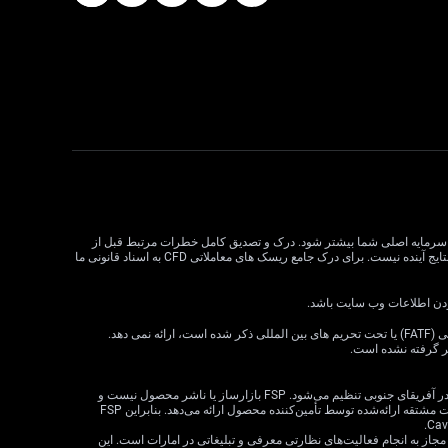
لات CFD می تواند سود و زیان را افزایش دهد و به طور بالقوه از سرمایه اصلی شما بیشتر شود. درک و تصدیق کامل خطرات مرتبط قبل از
معامله CFD بسیار مهم است. قبل از تصمیم گیری در مورد معاملات، وضعیت مالی، اهداف سرمایه گذاری و تحمل ریسک خود را در نظر بگیرید. عملکرد گذشته نشان دهنده نتایج آینده نیست. برای درک جامع ریسک های معاملاتی CFD به اسناد قانونی ما
VT Markets خدمات خود را به ساکنان برخی حوزه های قضایی، از جمله اما نه محدود به ایالات متحده، سنگاپور، هند، روسیه و هر حوزه قضایی که توسط گروه ویژه اقدام مالی (FATF) یا تحت تحریم های بین المللی ذکر شده است، ارائه نمی دهد.
ظر گرفته نشده است.
· VT Markets (Pty) Ltd یک ارائه‌دهنده خدمات مالی مجاز است (شماره FSP: 50865، شماره ثبت شرکت: 2015/072049/07) («FSP») که توسط مرجع رفتار بخش مالی در آفریقای جنوبی تنظیم می‌شود. FSP بازارساز یا ناشر محصول نیست و
صرفاً به‌عنوان یک واسطه مطابق با قانون FAIS بین مشتری و VT Markets Limited («تأمین‌کننده محصول») عمل می‌کند و فقط خدمات واسطه‌گری را در ارتباط با محصولات مشتقه ارائه‌شده توسط تأمین‌کننده محصول ارائه می‌دهد. بنابراین FSP
 شرکت VT Markets (Pty) Ltd – شعبه دبی توسط سازمان بازارهای سرمایه امارات متحده عربی (CMA) تحت مجوز شماره 20200000299 به عنوان دارنده مجوز دسته 5 مجاز به انجام فعالیت‌های نظارتی معرفی و تبلیغاتی در امارات است. این