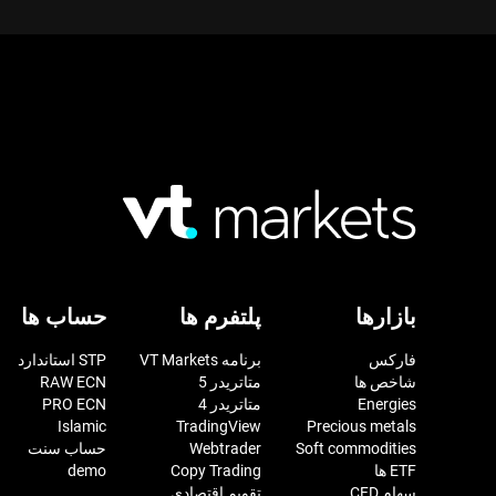
بازارها
پلتفرم ها
حساب ها
فارکس
برنامه VT Markets
STP استاندارد
شاخص ها
متاتریدر 5
RAW ECN
Energies
متاتریدر 4
PRO ECN
Islamic
TradingView
Precious metals
Soft commodities
Webtrader
حساب سنت
ETF ها
Copy Trading
demo
سهام CFD
تقویم اقتصادی