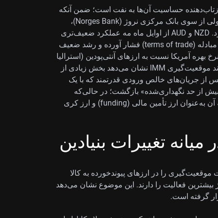
NO و CAD را نشان داد که بازتاب‌دهنده حساسیت آن‌ها به نفت است؛ ضمن آنکه
NOK در کنار انتظارات نسبتاً محدود برای تداوم انقباض پولی از سوی بانک مرکزی نروژ (Norges Bank)،
عنوان «بیش از حد نگهداری‌شده‌ترین» ارز G10 را هم دارد. NZD و AUD از اوایل ماه مه عملکرد ضعیف‌تری
داشته‌اند؛ افزایش هزینه‌های نهاده‌ای بر پویایی‌های رابطه مبادله (terms of trade) فشار آورده و رشد ضعیف
 بهره آمریکا نسبت به ارزهای آنتی‌پودین (استرالیا
و نیوزیلند) به‌طور تاریخی محرک ارزش‌گذاری بوده، هرچند موقعیت‌گیری IMM نشان می‌دهد بخش زیادی از
 بازتنظیم قبلاً انجام شده است. در سایر موارد، EUR پس از جریان‌های خالص ورودی قدرتمند که با یک
یش از حد نگهداری‌شده» بازگشت؛ در حالی‌که
جریان‌های خالص USD عمدتاً خنثی بود که با نقش دوگانه آن به‌عنوان ارز تأمین مالی (funding) و ارز کری
 میانه تغییرات بنیادین
وئن ۲۰۲۶، بزرگ‌ترین تعدیلات موقعیت‌گیری را در ارزهای پیوندخورده به کالا
وژ بیشترین فعالیت را دارند. این موضوع نشان می‌دهد
رار گرفته است.