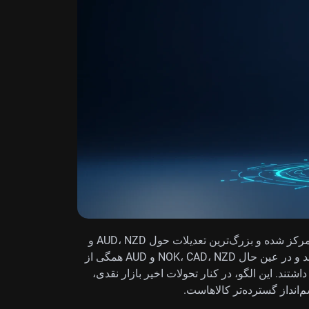
موقعیت‌گیری‌های IMM در ارزهای پیوندخورده به کالا متمرکز شده و بزرگ‌ترین تعدیلات حول AUD، NZD و
NOK شکل گرفته است. این سه ارز پرمعامله‌ترین‌ها بودند و در عین حال NOK، CAD، NZD و AUD همگی از
یان‌ها در میان پنج ارز برتر گروه G10 قرار داشتند. این الگو، در کنار تحولات اخیر بازار نقدی،
انداز گسترده‌تر کالاهاست.