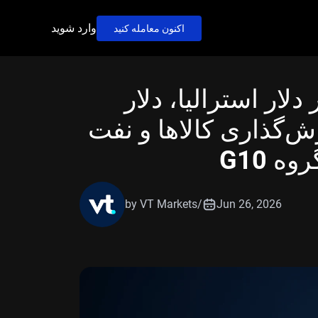
وارد شوید
اکنون معامله کنید
 جریان‌های IMM در دلار استرالیا، دلار
زش‌گذاری کالاها و نفت
 G10
by VT Markets
/
Jun 26, 2026