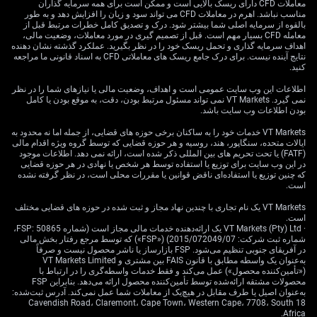
کند شده است. تکیه‌گاه بیرونی سال گذشته ظاهراً رو به
معاملات CFD دارای ریسک بالایی است و ممکن است برای همه سرمایه گذاران
مناسب نباشد. اهرم در معاملات CFD می تواند سود و زیان را افزایش دهد و به طور
تضعیف است.
بالقوه از سرمایه اصلی شما بیشتر شود. درک و تصدیق کامل خطرات مرتبط قبل از
معامله CFD بسیار مهم است. قبل از تصمیم گیری در مورد معاملات، وضعیت مالی،
«گرم‌شدن قیمت‌ها»ی ناشی از کالاهای پایه که در ۲۰۲۵ دیده
اهداف سرمایه گذاری و تحمل ریسک خود را در نظر بگیرید. عملکرد گذشته نشان دهنده
نتایج آینده نیست. برای درک جامع ریسک های معاملاتی CFD به اسناد قانونی ما مراجعه
می‌شد، به‌طور محسوسی فروکش کرده است. قیمت مس
کنید.
حدود ۸٪ نسبت به اوج‌های اواخر ۲۰۲۵ پایین آمده و اکنون
حوالی ۹,۲۰۰ دلار به‌ازای هر تن معامله می‌شود؛ در حالی که
اطلاعات این وب سایت عمومی است و اهداف، وضعیت مالی یا نیازهای شما را در نظر
نمی گیرد. VT Markets نمی تواند مسئول مرتبط بودن، دقت، به موقع بودن یا کامل
نفت در محدوده پایین ۸۰ دلار تثبیت شده است. این موضوع
بودن اطلاعات وب سایت باشد.
فشار «تورم وارداتی» (افزایش قیمت‌ها به‌خاطر گران شدن
VT Markets خدمات خود را به ساکنان برخی حوزه های قضایی، از جمله اما نه محدود به
کالاهای وارداتی) را کم می‌کند، اما هم‌زمان یک عامل حمایتی
ایالات متحده، سنگاپور، هند، روسیه و هر حوزه قضایی که توسط گروه ویژه اقدام مالی
برای سودآوری صنعتی (افزایش سود شرکت‌های صنعتی
(FATF) یا تحت تحریم های بین المللی ذکر شده است، ارائه نمی دهد. اطلاعات موجود
به‌خاطر رشد قیمت فروش محصولات) را هم از بین می‌برد.
در این وب سایت برای توزیع یا استفاده توسط هر شخص یا نهادی در هر حوزه قضایی
که چنین توزیع یا استفاده‌ای ناقض قوانین یا مقررات محلی است، در نظر گرفته نشده
است.
همان‌طور که در ۲۰۲۵ انتظار می‌رفت، روابط آمریکا و چین
شاهد تنش‌های مقطعی بوده؛ مثل محدودیت‌های جدید فناوری
VT Markets یک نام تجاری با چندین نهاد مجاز و ثبت شده در حوزه های قضایی مختلف
است.
در فوریه ۲۰۲۶. این تنش مداوم نشان می‌دهد «نوسان ضمنی»
· VT Markets (Pty) Ltd یک ارائه‌دهنده خدمات مالی مجاز است (شماره FSP: 50865،
(Implied Volatility؛ انتظار بازار از شدت نوسان که از قیمت
شماره ثبت شرکت: 2015/072049/07) («FSP») که توسط مرجع رفتار بخش مالی
اختیار معامله برداشت می‌شود) برای دارایی‌های چینی شاید
در آفریقای جنوبی تنظیم می‌شود. FSP بازارساز یا ناشر محصول نیست و صرفاً
به‌عنوان یک واسطه مطابق با قانون FAIS بین مشتری و VT Markets Limited
کمتر از واقع برآورد شده باشد. بنابراین باید آماده نوسان‌های
(«تأمین‌کننده محصول») عمل می‌کند و فقط خدمات واسطه‌گری را در ارتباط با
ناگهانی بازار بر اثر تیترهای ژئوپولیتیک بود.
محصولات مشتقه ارائه‌شده توسط تأمین‌کننده محصول ارائه می‌دهد. بنابراین FSP
به‌عنوان اصیل یا طرف مقابل در هیچ‌یک از معاملات شما عمل نمی‌کند. آدرس ثبت‌شده:
18 Cavendish Road، Claremont، Cape Town، Western Cape، 7708، South
با توجه به چشم‌انداز ضعیف‌تر برای محرک‌های داخلی و
Africa.