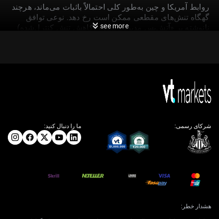
روابط آمریکا و چین به‌طور کلی احتمالاً باثبات می‌ماند، هرچند
گهگاه تنش‌های مقطعی ممکن است رخ دهد. نوعی توافق
see more
نانوشته بر «آتش‌بس مدیریت‌شده» (کاهش تنش کنترل‌شده)
می‌تواند ریسک بدتر شدن ناگهانی و مخرب روابط را محدود
کند.
با نگاه به تحلیل آوریل ۲۰۲۵، شکاف روشنی در اقتصاد چین
دیده می‌شد: صادرات قوی تولید صنعتی را سرپا نگه
می‌داشت، اما تقاضای داخلی—که در فروش خرده‌فروشی و
سرمایه‌گذاری دیده می‌شود—نگران‌کننده و ضعیف بود. این
وضعیت که قدرت بیرونی، ضعف درونی را پنهان می‌کرد،
مسیر یک سال بعد را شکل داد.
شرکای رسمی:
ما را دنبال کنید:
پیامدها برای بازار و راهبرد
این روند اکنون تغییر کرده است؛ چون حمایت مالی دولت در
اواخر ۲۰۲۵ فقط تا حدی سرمایه‌گذاری را تثبیت کرد.
داده‌های جدید آوریل ۲۰۲۶ نشان می‌دهد رشد فروش
خرده‌فروشی همچنان ضعیف و فقط ۲.۹٪ است و صادرات نیز
هشدار خطر:
در دو ماه پیاپی کاهش یافته؛ در شرایطی که تقاضای جهانی