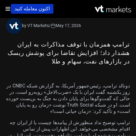
اکنون معامله کنید
by VT Markets
/
May 17, 2026
ترامپ همزمان با توقف مذاکرات به ایران
هشدار داد؛ افزایش تقاضا برای پوشش ریسک
در بازارهای نفت، سهام و طلا
دونالد ترامپ، رئیس‌جمهور آمریکا، به گزارش شبکه CNBC در
روز یکشنبه گفت ایران با یک «ضرب‌الاجل» روبه‌رو است، در
حالی که گفت‌وگوها برای پایان دادن به جنگ به بن‌بست خورده
است. او در شبکه Truth Social نوشت «زمان رو به پایان
است» و تأکید کرد: «زمان حیاتی است!»
ترامپ توضیح نداد منظورش از پیامدها چیست یا از ایران چه
اقدام مشخصی می‌خواهد. این اظهارات پیش از تماس
برنامه‌ریزی‌شده او با بنیامین نتانیاهو، نخست‌وزیر اسرائیل، در