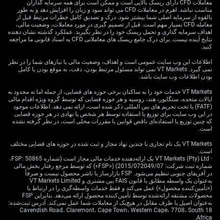
دارایی‌های امن
معاملات CFD دارای ریسک بالایی است و ممکن است برای همه سرمایه گذاران
مناسب نباشد. اهرم در معاملات CFD می تواند سود و زیان را افزایش دهد و به طور
بالقوه از سرمایه اصلی شما بیشتر شود. درک و تصدیق کامل خطرات مرتبط قبل از
معامله CFD بسیار مهم است. قبل از تصمیم گیری در مورد معاملات، وضعیت مالی،
در نهایت، باید انتظار «فرار به سمت دارایی امن» را داشت؛
اهداف سرمایه گذاری و تحمل ریسک خود را در نظر بگیرید. عملکرد گذشته نشان دهنده
نتایج آینده نیست. برای درک جامع ریسک های معاملاتی CFD به اسناد قانونی ما مراجعه
رفتاری که معمولاً به نفع فلزات گران‌بهاست. طلا اکنون
کنید.
نزدیک ۲,۵۵۰ دلار برای هر اونس معامله می‌شود، اما بی‌ثباتی
بیشتر جهانی می‌تواند آن را به رکوردهای تازه نزدیک کند.
اطلاعات این وب سایت عمومی است و اهداف، وضعیت مالی یا نیازهای شما را در نظر
نمی گیرد. VT Markets نمی تواند مسئول مرتبط بودن، دقت، به موقع بودن یا کامل
گرفتن موقعیت خرید در «قراردادهای آتی طلا» (Gold
بودن اطلاعات وب سایت باشد.
Futures: قرارداد استاندارد خرید/فروش در آینده با قیمت
مشخص) یا اختیار خرید روی ETFهای طلا، راهی مستقیم
VT Markets خدمات خود را به ساکنان برخی حوزه های قضایی، از جمله اما نه محدود به
ایالات متحده، سنگاپور، هند، روسیه و هر حوزه قضایی که توسط گروه ویژه اقدام مالی
برای بهره‌بردن از افزایش تقاضای سرمایه‌گذاران برای
(FATF) یا تحت تحریم های بین المللی ذکر شده است، ارائه نمی دهد. اطلاعات موجود
دارایی‌های امن است.
در این وب سایت برای توزیع یا استفاده توسط هر شخص یا نهادی در هر حوزه قضایی
که چنین توزیع یا استفاده‌ای ناقض قوانین یا مقررات محلی است، در نظر گرفته نشده
است.
VT Markets یک نام تجاری با چندین نهاد مجاز و ثبت شده در حوزه های قضایی مختلف
است.
· VT Markets (Pty) Ltd یک ارائه‌دهنده خدمات مالی مجاز است (شماره FSP: 50865،
شماره ثبت شرکت: 2015/072049/07) («FSP») که توسط مرجع رفتار بخش مالی
در آفریقای جنوبی تنظیم می‌شود. FSP بازارساز یا ناشر محصول نیست و صرفاً
به‌عنوان یک واسطه مطابق با قانون FAIS بین مشتری و VT Markets Limited
(«تأمین‌کننده محصول») عمل می‌کند و فقط خدمات واسطه‌گری را در ارتباط با
محصولات مشتقه ارائه‌شده توسط تأمین‌کننده محصول ارائه می‌دهد. بنابراین FSP
به‌عنوان اصیل یا طرف مقابل در هیچ‌یک از معاملات شما عمل نمی‌کند. آدرس ثبت‌شده:
18 Cavendish Road، Claremont، Cape Town، Western Cape، 7708، South
Africa.