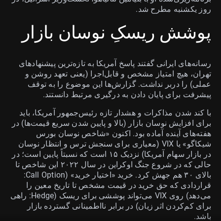
روز یکشنبه مطرح شد.
پوشش ریسکِ نوسان بازار
رسانه‌های ایرانی گفتند پاسخ آمریکا به تازه‌ترین پیشنهادهای
تهران، هیچ امتیاز مشخص و قابل‌اجرا (یعنی تعهد روشن و
عملی) را دربر نداشت. گزارش‌ها این موضوع را به توقف
پیشرفت برای پایان دادن به درگیری مرتبط دانستند.
با کند شدن مذاکرات و هشدار تازه رئیس‌جمهور آمریکا، باید
برای افزایش نوسان بازار (بالا و پایین شدن سریع قیمت‌ها) در
هفته‌های آینده آماده بود. اکنون «شاخص نوسان بورس
شیکاگو» یا VIX (معیاری برای سنجش ترس و انتظار نوسان
در بازار سهام آمریکا) نزدیک ۱۵ است که نسبتاً پایین است؛ در
حالی که در شروع جنگ اوکراین در سال ۲۰۲۲ این شاخص تا
بالای ۳۰ هم جهش کرد. خرید «اختیار خرید» (Call Option:
قراردادی که حق خرید در قیمت مشخص تا تاریخ معین را
می‌دهد) روی VIX می‌تواند پوششی برای ریسک (Hedge: راهی
برای کم‌کردن اثر زیان) در برابر نااطمینانی گسترده بازار
باشد.