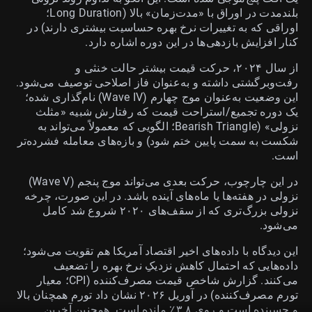
بلندمدت در اوراق با «مدت‌زمان» بالا (Long Duration؛
اوراقی که به تغییرات نرخ بهره حساسیت بیشتری دارند) در
کنار افزایش بازدهی‌ها در این دوره اشاره دارد.
از سال ۲۰۲۴، حرکت قیمت بیشتر حالت خنثی و
رفت‌وبرگشتی داشته و به‌عنوان فاز اصلاحی توصیف می‌شود.
این وضعیت به‌عنوان موج چهارم (Wave IV) نام‌گذاری شده؛
یک دوره تجمیع/استراحت قیمت که رفتارش شبیه «مثلث
نزولی» (Bearish Triangle؛ الگویی که معمولاً می‌تواند به
شکست به سمت پایین ختم شود) و بازه‌های معامله فشرده‌تر
است.
در این چارچوب، حرکت بعدی می‌تواند موج پنجم (Wave V)
نزولی در هفته‌ها یا ماه‌های آینده باشد. در این صورت، چرخه
نزولی بزرگ‌تری که از سقف‌های ۲۰۲۰ شروع شد کامل
می‌شود.
این دیدگاه با داده‌های اخیر اقتصاد آمریکا هم تقویت می‌شود؛
داده‌هایی که احتمال کاهش نزدیکِ نرخ بهره را تضعیف
می‌کنند. گزارش شاخص قیمت مصرف‌کننده (CPI؛ معیار
تورم مصرف‌کننده) در آوریل ۲۰۲۶ نشان داد تورم همچنان بالا
و چسبنده است و روی ۳.۸٪ مانده است. همچنین آخرین