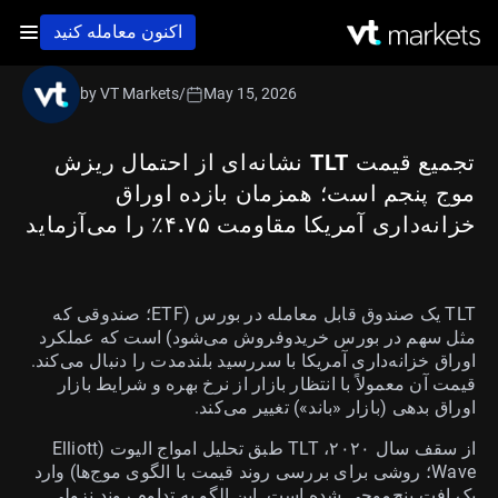
اکنون معامله کنید
by VT Markets
/
May 15, 2026
تجمیع قیمت TLT نشانه‌ای از احتمال ریزش
موج پنجم است؛ همزمان بازده اوراق
خزانه‌داری آمریکا مقاومت ۴.۷۵٪ را می‌آزماید
TLT یک صندوق قابل معامله در بورس (ETF؛ صندوقی که
مثل سهم در بورس خریدوفروش می‌شود) است که عملکرد
اوراق خزانه‌داری آمریکا با سررسید بلندمدت را دنبال می‌کند.
قیمت آن معمولاً با انتظار بازار از نرخ بهره و شرایط بازار
اوراق بدهی (بازار «باند») تغییر می‌کند.
از سقف سال ۲۰۲۰، TLT طبق تحلیل امواج الیوت (Elliott
Wave؛ روشی برای بررسی روند قیمت با الگوی موج‌ها) وارد
یک افت پنج‌موجی شده است. این الگو به تداوم روند نزولی