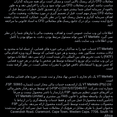
ترکیب دو اختیار فروش) استفاده کرد. در این روش، هم‌زمان
معاملات CFD دارای ریسک بالایی است و ممکن است برای همه سرمایه گذاران
یک اختیار فروش با قیمت اعمال بالاتر می‌خرید و یک اختیار
مناسب نباشد. اهرم در معاملات CFD می تواند سود و زیان را افزایش دهد و به طور
بالقوه از سرمایه اصلی شما بیشتر شود. درک و تصدیق کامل خطرات مرتبط قبل از
فروش با قیمت اعمال پایین‌تر می‌فروشید. این کار هزینه
معامله CFD بسیار مهم است. قبل از تصمیم گیری در مورد معاملات، وضعیت مالی،
اولیه را کم می‌کند. این استراتژی سقف سود و سقف زیان را
اهداف سرمایه گذاری و تحمل ریسک خود را در نظر بگیرید. عملکرد گذشته نشان دهنده
نتایج آینده نیست. برای درک جامع ریسک های معاملاتی CFD به اسناد قانونی ما مراجعه
از قبل مشخص می‌کند و راهی کم‌هزینه‌تر برای بیان دیدگاه
کنید.
نزولی است.
اطلاعات این وب سایت عمومی است و اهداف، وضعیت مالی یا نیازهای شما را در نظر
همچنین سطح‌های کلیدی بازدهی را برای تأیید زیر نظر داریم.
نمی گیرد. VT Markets نمی تواند مسئول مرتبط بودن، دقت، به موقع بودن یا کامل
بودن اطلاعات وب سایت باشد.
بازدهی اوراق خزانه‌داری ۱۰ساله دوباره به سطح مقاومت
۴.۷۵٪ نزدیک شده؛ ناحیه‌ای که در نیمه دوم ۲۰۲۵ عبور از آن
VT Markets خدمات خود را به ساکنان برخی حوزه های قضایی، از جمله اما نه محدود به
ایالات متحده، سنگاپور، هند، روسیه و هر حوزه قضایی که توسط گروه ویژه اقدام مالی
برای بازار سخت بود. عبور قاطع از این سطح احتمالاً فروش
(FATF) یا تحت تحریم های بین المللی ذکر شده است، ارائه نمی دهد. اطلاعات موجود
مورد انتظار در TLT را فعال می‌کند.
در این وب سایت برای توزیع یا استفاده توسط هر شخص یا نهادی در هر حوزه قضایی
که چنین توزیع یا استفاده‌ای ناقض قوانین یا مقررات محلی است، در نظر گرفته نشده
است.
VT Markets یک نام تجاری با چندین نهاد مجاز و ثبت شده در حوزه های قضایی مختلف
است.
· VT Markets (Pty) Ltd یک ارائه‌دهنده خدمات مالی مجاز است (شماره FSP: 50865،
شماره ثبت شرکت: 2015/072049/07) («FSP») که توسط مرجع رفتار بخش مالی
در آفریقای جنوبی تنظیم می‌شود. FSP بازارساز یا ناشر محصول نیست و صرفاً
به‌عنوان یک واسطه مطابق با قانون FAIS بین مشتری و VT Markets Limited
(«تأمین‌کننده محصول») عمل می‌کند و فقط خدمات واسطه‌گری را در ارتباط با
محصولات مشتقه ارائه‌شده توسط تأمین‌کننده محصول ارائه می‌دهد. بنابراین FSP
به‌عنوان اصیل یا طرف مقابل در هیچ‌یک از معاملات شما عمل نمی‌کند. آدرس ثبت‌شده:
18 Cavendish Road، Claremont، Cape Town، Western Cape، 7708، South
Africa.