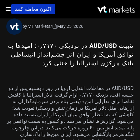
اکنون معامله کنید
by VT Markets
/
May 25, 2026
تثبیت AUD/USD در نزدیکی ۰٫۷۱۷۰؛ امیدها به
توافق آمریکا و ایران اثر چشم‌انداز انبساطی
بانک مرکزی استرالیا را خنثی کرد
AUD/USD در معاملات ابتدایی اروپا در روز دوشنبه پس از دو
جلسه افت، نزدیک ۰.۷۱۷۰ آرام گرفت. دلار استرالیا با کاهش
تقاضا برای «دارایی امن» (یعنی پناه بردن سرمایه‌گذاران به
ارزهایی مثل دلار آمریکا در زمان تنش و ریسک) تقویت شد؛
کاهشی که به انتظار توافق میان آمریکا و ایران نسبت داده
می‌شود. گزارش‌ها نشان می‌دهد دو کشور به سمت توافقی بر
پایه تمدید آتش‌بس ۶۰ روزه حرکت می‌کنند. در این چارچوب،
تنگه هرمز بازگشایی می‌شود، ایران مین‌ها را پاک‌سازی