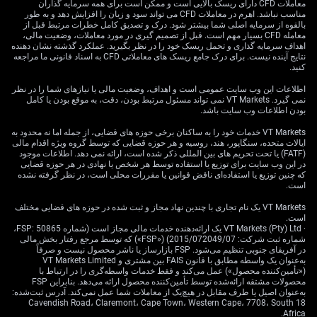
اثرگذار بر AUD/USD
معاملات CFD دارای ریسک بالایی است و ممکن است برای همه سرمایه گذاران
مناسب نباشد. اهرم در معاملات CFD می تواند سود و زیان را افزایش دهد و به طور
بالقوه از سرمایه اصلی شما بیشتر شود. درک و تصدیق کامل خطرات مرتبط قبل از
معامله CFD بسیار مهم است. قبل از تصمیم گیری در مورد معاملات، وضعیت مالی،
اهداف سرمایه گذاری و تحمل ریسک خود را در نظر بگیرید. عملکرد گذشته نشان دهنده
در نگاه «بنیادی» (یعنی بر پایه داده‌های اقتصادی و سیاست
نتایج آینده نیست. برای درک جامع ریسک های معاملاتی CFD به اسناد قانونی ما مراجعه
پولی)، چشم‌انداز دلار استرالیا ضعیف‌تر شده است، به‌خصوص
کنید.
بعد از گزارش اشتغال اخیر. جهش غیرمنتظره بیکاری به ۴.۵٪
اطلاعات این وب سایت عمومی است و اهداف، وضعیت مالی یا نیازهای شما را در نظر
که سقف چندساله است، عملاً احتمال افزایش نزدیک‌مدت نرخ
نمی گیرد. VT Markets نمی تواند مسئول مرتبط بودن، دقت، به موقع بودن یا کامل
بهره از سوی RBA را کنار زده است. این «واگرایی سیاست
بودن اطلاعات وب سایت باشد.
پولی» (یعنی مسیر متفاوت نرخ بهره در دو کشور) میان RBA
VT Markets خدمات خود را به ساکنان برخی حوزه های قضایی، از جمله اما نه محدود به
و فدرال رزرو آمریکا، عامل منفی مهمی برای این جفت‌ارز
ایالات متحده، سنگاپور، هند، روسیه و هر حوزه قضایی که توسط گروه ویژه اقدام مالی
(FATF) یا تحت تحریم های بین المللی ذکر شده است، ارائه نمی دهد. اطلاعات موجود
است.
در این وب سایت برای توزیع یا استفاده توسط هر شخص یا نهادی در هر حوزه قضایی
که چنین توزیع یا استفاده‌ای ناقض قوانین یا مقررات محلی است، در نظر گرفته نشده
از طرف دیگر، استدلال به نفع دلار آمریکا همچنان قوی است،
است.
چون تورم پایین نیامده است. داده «Core PCE» (شاخص
VT Markets یک نام تجاری با چندین نهاد مجاز و ثبت شده در حوزه های قضایی مختلف
قیمت مصرف شخصیِ هسته؛ معیار مهم تورم برای فدرال
است.
رزرو که قیمت‌های پرنوسان مثل غذا و انرژی را حذف می‌کند)
· VT Markets (Pty) Ltd یک ارائه‌دهنده خدمات مالی مجاز است (شماره FSP: 50865،
شماره ثبت شرکت: 2015/072049/07) («FSP») که توسط مرجع رفتار بخش مالی
برای آوریل ۳.۱٪ نسبت به سال قبل ثبت شد و احتمال یک
در آفریقای جنوبی تنظیم می‌شود. FSP بازارساز یا ناشر محصول نیست و صرفاً
افزایش دیگر نرخ بهره فدرال رزرو را زنده نگه می‌دارد.
به‌عنوان یک واسطه مطابق با قانون FAIS بین مشتری و VT Markets Limited
احتمال ۴۱٪ افزایش نرخ تا پایان سال در ابزار FedWatch نیز
(«تأمین‌کننده محصول») عمل می‌کند و فقط خدمات واسطه‌گری را در ارتباط با
محصولات مشتقه ارائه‌شده توسط تأمین‌کننده محصول ارائه می‌دهد. بنابراین FSP
همین نگاه را تأیید می‌کند و می‌تواند جلوی افت پرقدرت دلار
به‌عنوان اصیل یا طرف مقابل در هیچ‌یک از معاملات شما عمل نمی‌کند. آدرس ثبت‌شده:
آمریکا را بگیرد.
18 Cavendish Road، Claremont، Cape Town، Western Cape، 7708، South
Africa.