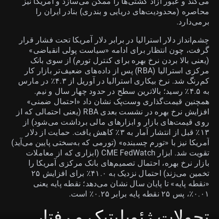
می‌کند و عبور آزاد کشتی‌ها را ممکن می‌سازد و آمریکا نیز
محاصره (محدودیت‌های دریایی و بندری) بنادر ایران را
برمی‌دارد.
چشم‌انداز دلار استرالیا در برابر دلار آمریکا تحت فشار قرار
گرفت، چون انتظار برای ادامه «سیاست پولی انقباضی»
(یعنی بالا بردن نرخ بهره برای کنترل تورم) از سوی بانک
مرکزی استرالیا (RBA) پس از داده‌های ضعیف‌تر بازار کار
کم‌رنگ شد. نرخ بیکاری استرالیا در آوریل از ۴.۳٪ در مارس
به ۴.۵٪ رسید؛ بالاترین سطح در حدود چهار سال و نیم.
همچنین قیمت‌گذاری وست‌پک نشان داد «احتمال ضمنی»
افزایش نرخ بهره در نشست بعدی RBA (یعنی احتمالی که از
روی قیمت‌های بازار و ابزارهای مالی برداشت می‌شود) از
۱۳٪ قبل از انتشار آمار به ۳٪ کاهش یافت. حمایت از دلار
آمریکا نیز با «تورم چسبنده» (تورمی که به‌سختی پایین می‌آید)
تقویت شد. ابزار CME FedWatch (ابزاری که از معاملات
بازار نرخ بهره، احتمال تصمیم‌های بانک مرکزی آمریکا را
تخمین می‌زند) احتمال نزدیک به ۴۱.۰٪ برای افزایش ۲۵
«نقطه پایه» تا پایان سال نشان می‌دهد؛ نقطه پایه یعنی
۰.۰۱٪، پس ۲۵ نقطه پایه برابر ۰.۲۵٪ است.
تحولات ژئوپلیتیک و رفتار