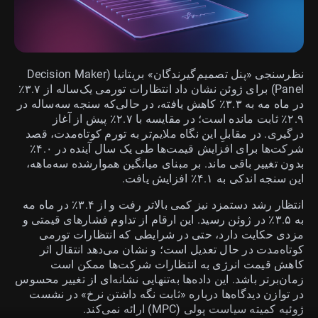
نظرسنجی «پنل تصمیم‌گیرندگان» بریتانیا (Decision Maker
Panel) برای ژوئن نشان داد انتظارات تورمی یک‌ساله از ۳.۷٪
در ماه مه به ۳.۳٪ کاهش یافته، در حالی‌که سنجه سه‌ساله در
۲.۹٪ ثابت مانده است؛ در مقایسه با ۲.۷٪ پیش از آغاز
درگیری. در مقابلِ این نگاه ملایم‌تر به تورم کوتاه‌مدت، قصد
شرکت‌ها برای افزایش قیمت‌ها طی یک سال آینده در ۴.۰٪
بدون تغییر باقی ماند. بر مبنای میانگین هموارشده سه‌ماهه،
این سنجه اندکی به ۴.۱٪ افزایش یافت.
انتظار رشد دستمزد نیز کمی بالاتر رفت و از ۳.۴٪ در ماه مه
به ۳.۵٪ در ژوئن رسید. این ارقام از تداوم فشارهای قیمتی و
مزدی حکایت دارد، حتی در شرایطی که انتظارات تورمی
کوتاه‌مدت در حال تعدیل است؛ و نشان می‌دهد انتقال اثر
کاهش قیمت انرژی به انتظارات شرکت‌ها ممکن است
زمان‌برتر باشد. این داده‌ها به‌تنهایی نشانه‌ای از تغییر محسوس
در توازن دیدگاه‌ها درباره «ثابت نگه داشتن نرخ» در نشست
ژوئیه کمیته سیاست پولی (MPC) ارائه نمی‌کند.