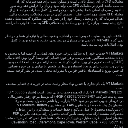
سرسختانه ۳.۸٪ قرار دارد. همچنین رشد دستمزدها—که اداره
معاملات CFD دارای ریسک بالایی است و ممکن است برای همه سرمایه گذاران
مناسب نباشد. اهرم در معاملات CFD می تواند سود و زیان را افزایش دهد و به طور
آمار ملی بریتانیا (ONS) آن را برای سه‌ماهه منتهی به مه ۴.۰٪
بالقوه از سرمایه اصلی شما بیشتر شود. درک و تصدیق کامل خطرات مرتبط قبل از
گزارش کرده—هنوز برای آسودگی MPC بیش از حد بالاست.
معامله CFD بسیار مهم است. قبل از تصمیم گیری در مورد معاملات، وضعیت مالی،
این ارقام از نتیجه نظرسنجی مبنی بر اینکه کسب‌وکارها
اهداف سرمایه گذاری و تحمل ریسک خود را در نظر بگیرید. عملکرد گذشته نشان دهنده
نتایج آینده نیست. برای درک جامع ریسک های معاملاتی CFD به اسناد قانونی ما مراجعه
انتظار دارند با وجود کاهش تورم سرفصل، به افزایش
کنید.
دستمزدها و قیمت‌ها ادامه دهند، پشتیبانی می‌کند.
اطلاعات این وب سایت عمومی است و اهداف، وضعیت مالی یا نیازهای شما را در نظر
نمی گیرد. VT Markets نمی تواند مسئول مرتبط بودن، دقت، به موقع بودن یا کامل
پیامدها برای منحنی بازده و
بودن اطلاعات وب سایت باشد.
ارز
VT Markets خدمات خود را به ساکنان برخی حوزه های قضایی، از جمله اما نه محدود به
ایالات متحده، سنگاپور، هند، روسیه و هر حوزه قضایی که توسط گروه ویژه اقدام مالی
(FATF) یا تحت تحریم های بین المللی ذکر شده است، ارائه نمی دهد. اطلاعات موجود
در این وب سایت برای توزیع یا استفاده توسط هر شخص یا نهادی در هر حوزه قضایی
که چنین توزیع یا استفاده‌ای ناقض قوانین یا مقررات محلی است، در نظر گرفته نشده
با این پس‌زمینه، انتظار داریم MPC در ژوئیه یک «ثبات با
است.
رویکرد انقباضی» (hawkish hold) ارائه دهد؛ یعنی نرخ‌ها را
VT Markets یک نام تجاری با چندین نهاد مجاز و ثبت شده در حوزه های قضایی مختلف
ثابت نگه دارد اما برای نشست‌های آتی موضعی محتاطانه و
است.
سخت‌گیرانه را مخابره کند. این می‌تواند به شیب‌دارتر شدن
· VT Markets (Pty) Ltd یک ارائه‌دهنده خدمات مالی مجاز است (شماره FSP: 50865،
شماره ثبت شرکت: 2015/072049/07) («FSP») که توسط مرجع رفتار بخش مالی
منحنی بازده بریتانیا منجر شود و معاملات «استیپنر منحنی»
در آفریقای جنوبی تنظیم می‌شود. FSP بازارساز یا ناشر محصول نیست و صرفاً
(curve-steepener) که بر افزایش نرخ‌های بلندمدت نسبت به
به‌عنوان یک واسطه مطابق با قانون FAIS بین مشتری و VT Markets Limited
(«تأمین‌کننده محصول») عمل می‌کند و فقط خدمات واسطه‌گری را در ارتباط با
نرخ‌های کوتاه‌مدت حساب می‌کنند را به راهبردی قابل اتکا
محصولات مشتقه ارائه‌شده توسط تأمین‌کننده محصول ارائه می‌دهد. بنابراین FSP
تبدیل کند. از منظر تاریخی، بانک‌های مرکزی که پس از چرخه
به‌عنوان اصیل یا طرف مقابل در هیچ‌یک از معاملات شما عمل نمی‌کند. آدرس ثبت‌شده:
افزایش نرخ، بر یک توقف طولانی‌مدت سیگنال می‌دهند، غالباً
18 Cavendish Road، Claremont، Cape Town، Western Cape، 7708، South
Africa.