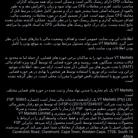
معاملات CFD دارای ریسک بالایی است و ممکن است برای همه سرمایه گذاران
راهبرد بازار، چرخش
مناسب نباشد. اهرم در معاملات CFD می تواند سود و زیان را افزایش دهد و به طور
بالقوه از سرمایه اصلی شما بیشتر شود. درک و تصدیق کامل خطرات مرتبط قبل از
معامله CFD بسیار مهم است. قبل از تصمیم گیری در مورد معاملات، وضعیت مالی،
بخشی، و چشم‌انداز دلار
اهداف سرمایه گذاری و تحمل ریسک خود را در نظر بگیرید. عملکرد گذشته نشان دهنده
نتایج آینده نیست. برای درک جامع ریسک های معاملاتی CFD به اسناد قانونی ما مراجعه
کنید.
قوی
اطلاعات این وب سایت عمومی است و اهداف، وضعیت مالی یا نیازهای شما را در نظر
نمی گیرد. VT Markets نمی تواند مسئول مرتبط بودن، دقت، به موقع بودن یا کامل
بودن اطلاعات وب سایت باشد.
با این پس‌زمینه، بهتر است برای رشد تدریجی و ادامه‌دار سهام
VT Markets خدمات خود را به ساکنان برخی حوزه های قضایی، از جمله اما نه محدود به
آمریکا آماده بود، نه اوج‌گیری هیجانی و کوتاه‌عمر. با وجود
ایالات متحده، سنگاپور، هند، روسیه و هر حوزه قضایی که توسط گروه ویژه اقدام مالی
(FATF) یا تحت تحریم های بین المللی ذکر شده است، ارائه نمی دهد. اطلاعات موجود
قدرت بخش فناوری، رشد بهره‌وریِ فراگیر به نفع بخش‌هایی
در این وب سایت برای توزیع یا استفاده توسط هر شخص یا نهادی در هر حوزه قضایی
مانند «صنعتی‌ها» و «مصرفی اختیاری» (کالاها و خدمات
که چنین توزیع یا استفاده‌ای ناقض قوانین یا مقررات محلی است، در نظر گرفته نشده
است.
غیرضروری که با افزایش درآمد بیشتر خریداری می‌شوند)
است که عقب مانده‌اند. می‌توان از «اختیار خرید» (Call
VT Markets یک نام تجاری با چندین نهاد مجاز و ثبت شده در حوزه های قضایی مختلف
Option؛ قراردادی که حق خرید دارایی را با قیمت مشخص تا
است.
· VT Markets (Pty) Ltd یک ارائه‌دهنده خدمات مالی مجاز است (شماره FSP: 50865،
زمان معین می‌دهد) روی «ETF بخشی» (صندوق قابل معامله
شماره ثبت شرکت: 2015/072049/07) («FSP») که توسط مرجع رفتار بخش مالی
بورسی که یک بخش را پوشش می‌دهد) مانند XLI برای گرفتن
در آفریقای جنوبی تنظیم می‌شود. FSP بازارساز یا ناشر محصول نیست و صرفاً
در معرض این گسترش اقتصادی گسترده‌تر استفاده کرد؛
به‌عنوان یک واسطه مطابق با قانون FAIS بین مشتری و VT Markets Limited
(«تأمین‌کننده محصول») عمل می‌کند و فقط خدمات واسطه‌گری را در ارتباط با
رشدی که با افزایش سود شرکت‌ها هم‌راستا با «ارزش‌گذاری
محصولات مشتقه ارائه‌شده توسط تأمین‌کننده محصول ارائه می‌دهد. بنابراین FSP
بازار» (سطح قیمت‌ها نسبت به معیارهایی مثل سود) پشتیبانی
به‌عنوان اصیل یا طرف مقابل در هیچ‌یک از معاملات شما عمل نمی‌کند. آدرس ثبت‌شده:
18 Cavendish Road، Claremont، Cape Town، Western Cape، 7708، South
می‌شود.
Africa.