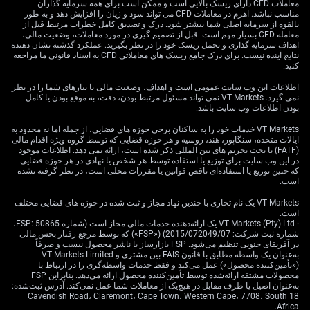
معاملات CFD دارای ریسک بالایی است و ممکن است برای همه سرمایه گذاران
مناسب نباشد. اهرم در معاملات CFD می تواند سود و زیان را افزایش دهد و به طور
بالقوه از سرمایه اصلی شما بیشتر شود. درک و تصدیق کامل خطرات مرتبط قبل از
انتظار می‌رود پوند در برابر دلار تقویت شود و تا سه‌ماهه
معامله CFD بسیار مهم است. قبل از تصمیم گیری در مورد معاملات، وضعیت مالی،
چهارم به هدف ۱.۳۵ برسد. با توجه به اینکه پوند/دلار اکنون
اهداف سرمایه گذاری و تحمل ریسک خود را در نظر بگیرید. عملکرد گذشته نشان دهنده
نزدیک ۱.۲۷ معامله می‌شود، این یعنی رشد قابل‌توجه ارزش
نتایج آینده نیست. برای درک جامع ریسک های معاملاتی CFD به اسناد قانونی ما مراجعه
کنید.
پوند. در هفته‌های آینده می‌توان «اختیار خرید» (Call Option؛
قراردادی که حق خرید دارایی را با قیمت مشخص تا زمان
اطلاعات این وب سایت عمومی است و اهداف، وضعیت مالی یا نیازهای شما را در نظر
نمی گیرد. VT Markets نمی تواند مسئول مرتبط بودن، دقت، به موقع بودن یا کامل
معین می‌دهد) روی پوند/دلار را بررسی کرد تا از این حرکت
بودن اطلاعات وب سایت باشد.
احتمالی سود گرفته شود.
VT Markets خدمات خود را به ساکنان برخی حوزه های قضایی، از جمله اما نه محدود به
تورم ممکن است دوباره تا ۳.۶٪ شتاب بگیرد؛ جهشی
ایالات متحده، سنگاپور، هند، روسیه و هر حوزه قضایی که توسط گروه ویژه اقدام مالی
(FATF) یا تحت تحریم های بین المللی ذکر شده است، ارائه نمی دهد. اطلاعات موجود
نگران‌کننده نسبت به گزارش اخیر اداره آمار ملی که تورم
در این وب سایت برای توزیع یا استفاده توسط هر شخص یا نهادی در هر حوزه قضایی
شاخص قیمت مصرف‌کننده (CPI؛ سنجه تغییر قیمت یک سبد
که چنین توزیع یا استفاده‌ای ناقض قوانین یا مقررات محلی است، در نظر گرفته نشده
است.
کالا و خدمات مصرفی) را ۲.۳٪ نشان داد. با بالا رفتن دوباره
ریسک تورم، «سوآپ تورمی» (قرارداد مبادله پرداخت‌ها بر
VT Markets یک نام تجاری با چندین نهاد مجاز و ثبت شده در حوزه های قضایی مختلف
اساس تورم واقعی در برابر نرخ ثابت) جذاب‌تر می‌شود. از
است.
· VT Markets (Pty) Ltd یک ارائه‌دهنده خدمات مالی مجاز است (شماره FSP: 50865،
نگاه بانک، بازار احتمال موج دوم تورمی را کمتر از واقع
شماره ثبت شرکت: 2015/072049/07) («FSP») که توسط مرجع رفتار بخش مالی
قیمت‌گذاری کرده است.
در آفریقای جنوبی تنظیم می‌شود. FSP بازارساز یا ناشر محصول نیست و صرفاً
به‌عنوان یک واسطه مطابق با قانون FAIS بین مشتری و VT Markets Limited
(«تأمین‌کننده محصول») عمل می‌کند و فقط خدمات واسطه‌گری را در ارتباط با
ترکیب رشد پایین و هزینه بالاتر وام‌گیری، حاشیه سود
محصولات مشتقه ارائه‌شده توسط تأمین‌کننده محصول ارائه می‌دهد. بنابراین FSP
شرکت‌ها را تحت فشار می‌گذارد، به‌خصوص شرکت‌هایی که
به‌عنوان اصیل یا طرف مقابل در هیچ‌یک از معاملات شما عمل نمی‌کند. آدرس ثبت‌شده:
بیشتر به اقتصاد داخل بریتانیا وابسته‌اند. این چشم‌انداز برای
18 Cavendish Road، Claremont، Cape Town، Western Cape، 7708، South
Africa.