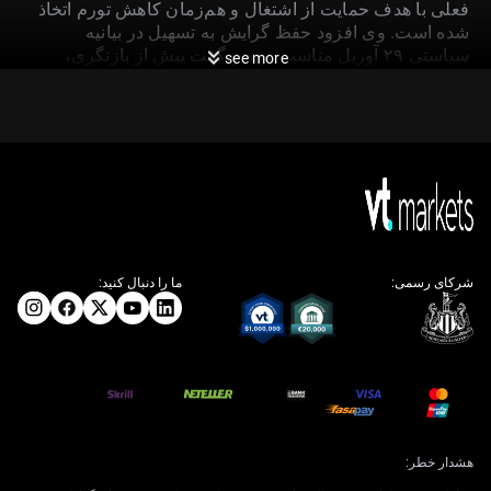
فعلی با هدف حمایت از اشتغال و هم‌زمان کاهش تورم اتخاذ
شده است. وی افزود حفظ گرایش به تسهیل در بیانیه
سیاستی ۲۹ آوریل مناسب بوده و گفت پیش از بازنگری،
see more
شفافیت بیشتری می‌خواهد؛ در عین حال ابراز خوش‌بینی کرد
که پایان درگیری به کاهش قیمت‌های انرژی کمک خواهد کرد.
توقف روند نزولی تورم و
احتیاط سیاستی
می‌بینیم که پیشرفت در پایین آوردن تورم متوقف شده است؛
شرکای رسمی:
ما را دنبال کنید:
موضوعی که از اتخاذ رویکرد محتاطانه‌تر از سوی فدرال رزرو
حمایت می‌کند. آخرین رقم شاخص قیمت مصرف‌کننده (CPI)
برابر با ۳.۲٪ ثبت شد و نسبت به دو ماه قبل تغییر محسوسی
نداشت. این تداوم نشان می‌دهد مسیر بازگشت به هدف ۲٪
طولانی‌تر و دشوارتر از آن چیزی خواهد بود که در ابتدا انتظار
می‌رفت.
تداوم درگیری در ایران مهم‌ترین ریسک افزایشی برای تورم
هشدار خطر:
است، عمدتاً از کانال قیمت انرژی. نفت خام WTI پرنوسان