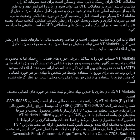
بوده و این هفته در پی نگرانی‌ها از اختلال احتمالی در تنگه
معاملات CFD دارای ریسک بالایی است و ممکن است برای همه سرمایه گذاران
مناسب نباشد. اهرم در معاملات CFD می تواند سود و زیان را افزایش دهد و به طور
هرمز، بالای ۹۸ دلار در هر بشکه معامله شد. از نظر تاریخی،
بالقوه از سرمایه اصلی شما بیشتر شود. درک و تصدیق کامل خطرات مرتبط قبل از
درگیری‌ها در این منطقه به شوک‌های پایدار قیمت نفت منجر
معامله CFD بسیار مهم است. قبل از تصمیم گیری در مورد معاملات، وضعیت مالی،
شده‌اند؛ مانند شوک سال ۱۹۷۹ که برای سال‌ها تورم جهانی را
اهداف سرمایه گذاری و تحمل ریسک خود را در نظر بگیرید. عملکرد گذشته نشان دهنده
نتایج آینده نیست. برای درک جامع ریسک های معاملاتی CFD به اسناد قانونی ما مراجعه
بالاتر برد.
کنید.
این وضعیت برای سیاست‌گذاران انتخابی دشوار ایجاد می‌کند،
اطلاعات این وب سایت عمومی است و اهداف، وضعیت مالی یا نیازهای شما را در نظر
نمی گیرد. VT Markets نمی تواند مسئول مرتبط بودن، دقت، به موقع بودن یا کامل
زیرا اقتصاد آمریکا نیز نشانه‌هایی از کاهش سرعت دارد.
بودن اطلاعات وب سایت باشد.
داده‌های اخیر اشتغال غیرکشاورزی نشان داد رشد اشتغال به
۱۶۰ هزار نفر کند شده و نرخ بیکاری نیز اندکی افزایش یافته و
VT Markets خدمات خود را به ساکنان برخی حوزه های قضایی، از جمله اما نه محدود به
ایالات متحده، سنگاپور، هند، روسیه و هر حوزه قضایی که توسط گروه ویژه اقدام مالی
به ۴.۱٪ رسیده است. واکنش به شوک انرژی از طریق بالا نگه
(FATF) یا تحت تحریم های بین المللی ذکر شده است، ارائه نمی دهد. اطلاعات موجود
داشتن نرخ‌ها می‌تواند به‌طور غیرضروری بازاری کارِ از پیشر
در این وب سایت برای توزیع یا استفاده توسط هر شخص یا نهادی در هر حوزه قضایی
脆وضع را تضعیف کند.
که چنین توزیع یا استفاده‌ای ناقض قوانین یا مقررات محلی است، در نظر گرفته نشده
است.
نوسان بازار و جانمایی در
VT Markets یک نام تجاری با چندین نهاد مجاز و ثبت شده در حوزه های قضایی مختلف
است.
· VT Markets (Pty) Ltd یک ارائه‌دهنده خدمات مالی مجاز است (شماره FSP: 50865،
نرخ بهره
شماره ثبت شرکت: 2015/072049/07) («FSP») که توسط مرجع رفتار بخش مالی
در آفریقای جنوبی تنظیم می‌شود. FSP بازارساز یا ناشر محصول نیست و صرفاً
به‌عنوان یک واسطه مطابق با قانون FAIS بین مشتری و VT Markets Limited
(«تأمین‌کننده محصول») عمل می‌کند و فقط خدمات واسطه‌گری را در ارتباط با
محصولات مشتقه ارائه‌شده توسط تأمین‌کننده محصول ارائه می‌دهد. بنابراین FSP
با توجه به این عدم‌قطعیت، معتقدیم نوسان‌پذیری در قیمت‌ها
به‌عنوان اصیل یا طرف مقابل در هیچ‌یک از معاملات شما عمل نمی‌کند. آدرس ثبت‌شده:
به‌درستی منعکس نشده و احتمالاً در هفته‌های پیش‌رو افزایش
18 Cavendish Road، Claremont، Cape Town، Western Cape، 7708، South
می‌یابد. بازار بین یک شوک بالقوه تورمی و کند شدن اقتصاد
Africa.