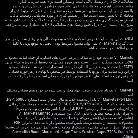
می‌رسد که در مورد قرارگیری طولانی تردید دارند، و مناطق
معاملات CFD دارای ریسک بالایی است و ممکن است برای همه سرمایه گذاران
مناسب نباشد. اهرم در معاملات CFD می تواند سود و زیان را افزایش دهد و به طور
فروش فنی همچنان فعال هستند. شاخص‌های حرکت همچنان به
بالقوه از سرمایه اصلی شما بیشتر شود. درک و تصدیق کامل خطرات مرتبط قبل از
سمت پایین متمایل‌اند و فروشندگان به هر جهش کوچکی فشار
معامله CFD بسیار مهم است. قبل از تصمیم گیری در مورد معاملات، وضعیت مالی،
می‌آورند که سطوح حمایتی درون‌روزی را شکننده نگه می‌دارد.
اهداف سرمایه گذاری و تحمل ریسک خود را در نظر بگیرید. عملکرد گذشته نشان دهنده
در حالی که این جفت در نزدیکی 0.6366 موقتا جای خود را پیدا
نتایج آینده نیست. برای درک جامع ریسک های معاملاتی CFD به اسناد قانونی ما مراجعه
کنید.
کرده، این سطوح به‌سختی به عنوان سطوح پایدار دیده می‌شوند.
بلکه به عنوان نقاط اصطکاک‌ کوچک قبل از فشارهای بیشتر در
اطلاعات این وب سایت عمومی است و اهداف، وضعیت مالی یا نیازهای شما را در نظر
سطوح پایین‌تر عمل می‌کنند. برای موقعیت‌های معاملاتی،
نمی گیرد. VT Markets نمی تواند مسئول مرتبط بودن، دقت، به موقع بودن یا کامل
منحنی گزینه‌ها شروع به نشان دادن انحراف کوچک به سمت
بودن اطلاعات وب سایت باشد.
استراتژی‌های محافظتی در پایین‌ترها کرده است، به‌ویژه در
VT Markets خدمات خود را به ساکنان برخی حوزه های قضایی، از جمله اما نه محدود به
کریدور 0.63–0.6350. نوسانات نقطه‌ای محدود باقی مانده‌اند،
ایالات متحده، سنگاپور، هند، روسیه و هر حوزه قضایی که توسط گروه ویژه اقدام مالی
هرچند در پایان ماه اقدام گاما افزایش می‌یابد، که نشان می‌دهد
(FATF) یا تحت تحریم های بین المللی ذکر شده است، ارائه نمی دهد. اطلاعات موجود
هر شکست تورمی از ایالات متحده یا چاپ داده‌ای ضعیف‌تر از
در این وب سایت برای توزیع یا استفاده توسط هر شخص یا نهادی در هر حوزه قضایی
که چنین توزیع یا استفاده‌ای ناقض قوانین یا مقررات محلی است، در نظر گرفته نشده
آنچه انتظار می‌رفت از چین می‌تواند بازار را به سرعت دچار
است.
نوسان کند. ثبات انتظار نمی‌رود; نوسانات سنجیده خواهد بود.
عدم وجود تعهد راهبردی بالای سطوح مقاومتی مانند 0.6387 یا
VT Markets یک نام تجاری با چندین نهاد مجاز و ثبت شده در حوزه های قضایی مختلف
0.6395 نشان می‌دهد که شرکت‌کنندگان هنوز در چرخش به
است.
· VT Markets (Pty) Ltd یک ارائه‌دهنده خدمات مالی مجاز است (شماره FSP: 50865،
سمت قرارگیری طولانی احساس راحتی نمی‌کنند و بازده هنوز
شماره ثبت شرکت: 2015/072049/07) («FSP») که توسط مرجع رفتار بخش مالی
به شدت علیه AUD قرار دارد. در عمل، معاملاتی که زمانی بر
در آفریقای جنوبی تنظیم می‌شود. FSP بازارساز یا ناشر محصول نیست و صرفاً
اساس حساسیت کالاهای AUD ساخته می‌شدند اکنون به سمت
به‌عنوان یک واسطه مطابق با قانون FAIS بین مشتری و VT Markets Limited
تفاوت‌های نرخ بهره و دوره‌های رویداد کلان بازتنظیم شده‌اند.
(«تأمین‌کننده محصول») عمل می‌کند و فقط خدمات واسطه‌گری را در ارتباط با
محصولات مشتقه ارائه‌شده توسط تأمین‌کننده محصول ارائه می‌دهد. بنابراین FSP
کاهش بازده، موقعیت‌های طولانی AUD را کمتر جذاب می‌کند،
به‌عنوان اصیل یا طرف مقابل در هیچ‌یک از معاملات شما عمل نمی‌کند. آدرس ثبت‌شده:
به‌خصوص که ریسک-پاداش به سمت ضررهای بیشتر اگر
18 Cavendish Road، Claremont، Cape Town، Western Cape، 7708، South
شرط‌های فدرال ادامه یابد و چین به طور جزئی کند شود،
Africa.