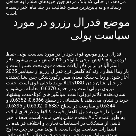
می‌دهد، در حالی که بانک مردم چین خریدهای طلا را به حداقل
رسانده و به پایین‌ترین سطح فعالیت در چند ماه اخیر رسیده
است.
موضع فدرال رزرو در مورد
سیاست پولی
فدرال رزرو موضع قوی خود را در مورد سیاست پولی حفظ
کرده و هیچ کاهش نرخی تا اواخر 2025 پیش‌بینی نمی‌شود. دلار
استرالیا در برابر دلار ایالات متحده قوی تحت فشار است و
بازارها انتظار دارند که کاهش نرخ فدرال رزرو از سپتامبر 2025
آغاز شود. واردات سنگ معدن مس رکوردشکن چین نشان‌دهنده
تولید داخلی قوی است. جفت AUD/USD در حال نشان دادن
نیروی نزولی است و در حدود 0.6370 معامله می‌شود و
نشان‌دهنده علائم نزولی است. میانگین‌های کوتاه‌مدت پیشنهاد
خرید را نشان می‌دهند، با پشتیبانی در سطح 0.6366، 0.6352، و
0.6344 و مقاومت در سطح 0.6387، 0.6392 و 0.6395.
چشم‌انداز فنی به دلیل کاهش قیمت کالاها و دلار قوی ایالات
متحده منفی باقی مانده است. ضعف اخیر AUD به طور عمده
ناشی از مشکلات در احساسات تجاری و اختلاف فزاینده در
انتظارات سیاست پولی است. با تولید مس در چین به اوج
رسیدن و بانک مردم چین به شدت خرید طلا را کاهش داده،