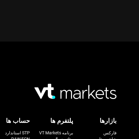
بازارها
پلتفرم ها
حساب ها
فارکس
برنامه VT Markets
STP استاندارد
شاخص ها
متاتریدر 5
RAW ECN