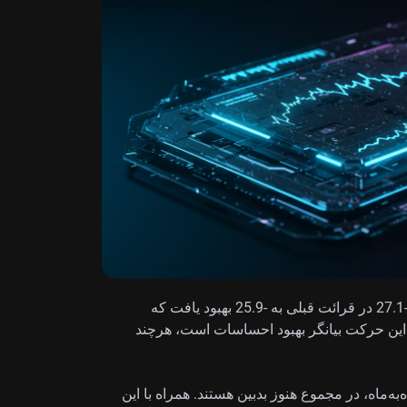
شاخص اعتماد مصرف‌کننده پرتغال در ماه ژوئن از رقم -27.1 در قرائت قبلی به -25.9 بهبود یافت که
این حرکت بیانگر بهبود احساسات است، هرچند
ه‌ماه، در مجموع هنوز بدبین هستند. همراه با این