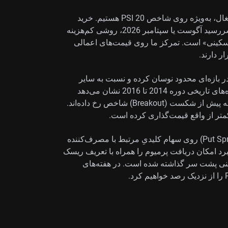
بر این اساس، به دنبال فرصت‌ها در مشتقات سهامی پرتغال، به‌ویژه روی شاخص PSI 20 هستیم. خرید
اختیار خرید (Call) خارج از پول (Out-of-the-Money) با سررسید آگوست یا سپتامبر 2026، روشی کم‌هزینه
کینی» است. تمرکز ما روی قیمت‌های اعمالی
2026 عمدتاً راکد بوده، در بازه‌ای محدود نوسان کرده و نسبت به سایر
شاخص‌های اروپایی عملکرد ضعیف‌تری داشته است. داده‌های تاریخی دوره 2014 تا 2016 نشان می‌دهد
افزایش‌های مشابه در اعتماد مصرف‌کننده اغلب چند هفته پیش از شکست (Breakout) شاخص رخ داده‌اند.
متر از واقع قیمت‌گذاری کرده است.
با توجه به این شرایط، فروش اسپرد اختیار فروش (Put Spread) روی سهام کلیدیِ مرتبط با مصرف‌کننده
‌کنیم. این راهبرد امکان دریافت پرمیوم را همراه با تعریف ریسک
دبینی پشت سر گذاشته شده است. در هفته‌های