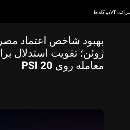
راکت VT
دیدگاه ها
بهبود شاخص اعتماد مصرف
ژوئن؛ تقویت استدلال برای
معامله روی PSI 20