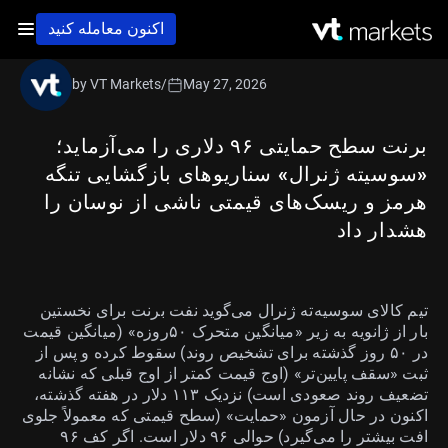
اکنون معامله کنید
by VT Markets
/
May 27, 2026
برنت سطح حمایتی ۹۶ دلاری را می‌آزماید؛
«سوسیته ژنرال» سناریوهای بازگشایی تنگه
هرمز و ریسک‌های قیمتی ناشی از نوسان را
هشدار داد
تیم کالای سوسیه‌ته ژنرال می‌گوید نفت برنت برای نخستین
بار از ژانویه به زیر «میانگین متحرک ۵۰روزه» (میانگین قیمت
در ۵۰ روز گذشته برای تشخیص روند) سقوط کرده و پس از
ثبت «سقف پایین‌تر» (اوج قیمت کمتر از اوج قبلی که نشانه
تضعیف روند صعودی است) نزدیک ۱۱۳ دلار در هفته گذشته،
اکنون در حال آزمون «حمایت» (سطح قیمتی که معمولاً جلوی
افت بیشتر را می‌گیرد) حوالی ۹۶ دلار است. اگر کف ۹۶