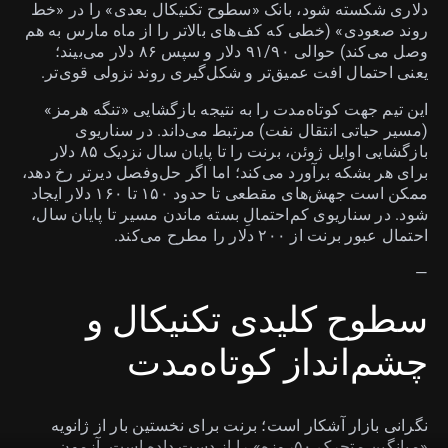
دلاری شکسته شود، بانک «سطوح تکنیکال بعدی» را در «خط
روند صعودی» (خطی که کف‌های بالاتر را از ماه مارس به هم
وصل می‌کند) حوالی ۹۱/۹۰ دلار و سپس ۸۶ دلار می‌بیند؛
یعنی احتمال افت عمیق‌تر و شکل‌گیری روند نزولی قوی‌تر.
این تیم جهت کوتاه‌مدت را به نتیجه بازگشایی «تنگه هرمز»
(مسیر حیاتی انتقال نفت) مرتبط می‌داند. در سناریوی
بازگشایی اوایل ژوئن، برنت را تا پایان سال نزدیک ۸۵ دلار
برای هر بشکه برآورد می‌کند؛ اما اگر حل‌وفصل دیرتر رخ دهد،
ممکن است جهش‌های مقطعی تا حدود ۱۵۰ تا ۱۶۰ دلار ایجاد
شود. در سناریوی کم‌احتمالِ بسته ماندن مسیر تا پایان سال،
احتمال عبور برنت از ۲۰۰ دلار را مطرح می‌کند.
—
سطوح کلیدی تکنیکال و
چشم‌انداز کوتاه‌مدت
نگرانی بازار آشکار است؛ برنت برای نخستین بار از ژانویه
«میانگین متحرک ۵۰روزه» را از دست داده است. آزمون