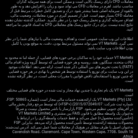
معاملات CFD دارای ریسک بالایی است و ممکن است برای همه سرمایه گذاران
روزانه بیش از ۴٪ را قیمت‌گذاری می‌کند. این سطح ترس از
مناسب نباشد. اهرم در معاملات CFD می تواند سود و زیان را افزایش دهد و به طور
زمان شوک‌های عرضه ۲۰۲۲ دیده نشده بود.
بالقوه از سرمایه اصلی شما بیشتر شود. درک و تصدیق کامل خطرات مرتبط قبل از
معامله CFD بسیار مهم است. قبل از تصمیم گیری در مورد معاملات، وضعیت مالی،
با توجه به اینکه اختلال فعلی نزدیک ۲۱ میلیون بشکه در روز را
اهداف سرمایه گذاری و تحمل ریسک خود را در نظر بگیرید. عملکرد گذشته نشان دهنده
نتایج آینده نیست. برای درک جامع ریسک های معاملاتی CFD به اسناد قانونی ما مراجعه
تحت تأثیر قرار داده، گرفتن «موقعیت فروش مستقیم»
کنید.
(شرط‌بندی روی افت قیمت با فروش) بسیار پرریسک است.
اطلاعات این وب سایت عمومی است و اهداف، وضعیت مالی یا نیازهای شما را در نظر
مناسب‌تر، استفاده از «ابزارهای مشتقه» (قراردادهایی مثل
نمی گیرد. VT Markets نمی تواند مسئول مرتبط بودن، دقت، به موقع بودن یا کامل
اختیار معامله که ارزششان از قیمت نفت می‌آید) برای سود
بودن اطلاعات وب سایت باشد.
بردن از نوسان بزرگ، مستقل از جهت حرکت است. «اختیار
VT Markets خدمات خود را به ساکنان برخی حوزه های قضایی، از جمله اما نه محدود به
معامله» (حق خرید یا فروش در قیمت مشخص تا تاریخ
ایالات متحده، سنگاپور، هند، روسیه و هر حوزه قضایی که توسط گروه ویژه اقدام مالی
مشخص) با ساختارهایی مثل «استرادل خرید» (خرید هم‌زمان
(FATF) یا تحت تحریم های بین المللی ذکر شده است، ارائه نمی دهد. اطلاعات موجود
اختیار خرید و اختیار فروش با قیمت اعمال یکسان، برای سود
در این وب سایت برای توزیع یا استفاده توسط هر شخص یا نهادی در هر حوزه قضایی
که چنین توزیع یا استفاده‌ای ناقض قوانین یا مقررات محلی است، در نظر گرفته نشده
از حرکت بزرگ در هر جهت) برای سررسید ژوئیه می‌تواند در
است.
صورت شکست مذاکرات یا توافق ناگهانی، حرکت تند قیمت
VT Markets یک نام تجاری با چندین نهاد مجاز و ثبت شده در حوزه های قضایی مختلف
را پوشش دهد.
است.
· VT Markets (Pty) Ltd یک ارائه‌دهنده خدمات مالی مجاز است (شماره FSP: 50865،
شماره ثبت شرکت: 2015/072049/07) («FSP») که توسط مرجع رفتار بخش مالی
در آفریقای جنوبی تنظیم می‌شود. FSP بازارساز یا ناشر محصول نیست و صرفاً
به‌عنوان یک واسطه مطابق با قانون FAIS بین مشتری و VT Markets Limited
(«تأمین‌کننده محصول») عمل می‌کند و فقط خدمات واسطه‌گری را در ارتباط با
محصولات مشتقه ارائه‌شده توسط تأمین‌کننده محصول ارائه می‌دهد. بنابراین FSP
به‌عنوان اصیل یا طرف مقابل در هیچ‌یک از معاملات شما عمل نمی‌کند. آدرس ثبت‌شده:
18 Cavendish Road، Claremont، Cape Town، Western Cape، 7708، South
Africa.