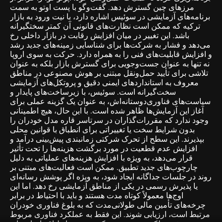
مرزهای چین گسترش دهد. گفت‌وگو با پست اوتو به سمت
برنامه‌های آزمایشی در سوئیس اشاره دارد، با نیت ورود به بازار
ترکیه که ممکن است نظارت‌های قانونی آن کمتر سختگیرانه
باشد. این تغییر در میان افزایش رقابت در بازار داخلی رخ
می‌دهد و فشار به شرکت‌ها برای شناسایی زمینه‌های جدید رشد
و افزایش قابلیت‌های فنی را به همراه دارد. حرکت به سوی اروپا
نه تنها به عنوان جست‌وجویی برای گسترش بازار بلکه به عنوان
تلاشی برای تأیید حمل‌ونقل مبتنی بر هوش مصنوعی در مناطق
معروف به استانداردهای ایمنی دقیق و پروتکل‌های آزمایشی
سخت‌گیرانه است. سوئیس، با زیرساخت‌های پایدار و
سیاست‌های فناوری‌دوستانه‌اش، به عنوان یک گزینه عملی برای
آغاز این آزمایش‌ها ظاهر شده است. با این حال، هیچ اطمینانی
وجود ندارد که مقررات‌گذاران در سرتاسر قاره مدل خودران را
بدون شرایط سخت یا تغییراتی برای انطباق با قوانین محلی
بپذیرند. این سطح از تحرک شرکتی زمانبندی پیش‌بینی درآمد و
افزایش عدم قطعیت در مورد برگشت هزینه‌ها را تحت تأثیر
قرار می‌دهد، به ویژه با افزایش هزینه‌های عملیاتی به دلیل
چارچوب‌های جدید تطبیق. ممکن است فعالیت‌های مبتنی بر
روند در جلسات جداگانه ایجاد شود، به ویژه اگر پوشش رسانه‌ای
یا پذیرش رسمی در یکی از مناطق آزمایشی رخ دهد. اما این
اوج‌ها معمولاً کوتاه مدت هستند و باید با احتیاط در برابر
چرخه‌های تأمین مالی طولانی‌مدت که به بلوغ فناوری خودران
مرتبط است، ارزیابی شوند. این فقط به عملکرد فناوری مربوط