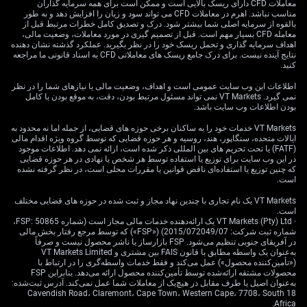
معاملات CFD دارای ریسک بالایی است و ممکن است برای همه سرمایه گذاران
مناسب نباشد. اهرم در معاملات CFD می تواند سود و زیان را افزایش دهد و به طور
بالقوه از سرمایه اصلی شما بیشتر شود. درک و تصدیق کامل خطرات مرتبط قبل از
معامله CFD بسیار مهم است. قبل از تصمیم گیری در مورد معاملات، وضعیت مالی،
اهداف سرمایه گذاری و تحمل ریسک خود را در نظر بگیرید. عملکرد گذشته نشان دهنده
نتایج آینده نیست. برای درک جامع ریسک های معاملاتی CFD به اسناد قانونی ما مراجعه
کنید.
اطلاعات این وب سایت عمومی است و اهداف، وضعیت مالی یا نیازهای شما را در نظر
نمی گیرد. VT Markets نمی تواند مسئول مرتبط بودن، دقت، به موقع بودن یا کامل
بودن اطلاعات وب سایت باشد.
VT Markets خدمات خود را به ساکنان برخی حوزه های قضایی، از جمله اما نه محدود به
ایالات متحده، سنگاپور، هند، روسیه و هر حوزه قضایی که توسط گروه ویژه اقدام مالی
(FATF) یا تحت تحریم های بین المللی ذکر شده است، ارائه نمی دهد. اطلاعات موجود
در این وب سایت برای توزیع یا استفاده توسط هر شخص یا نهادی در هر حوزه قضایی
که چنین توزیع یا استفاده‌ای ناقض قوانین یا مقررات محلی است، در نظر گرفته نشده
است.
VT Markets یک نام تجاری با چندین نهاد مجاز و ثبت شده در حوزه های قضایی مختلف
است.
· VT Markets (Pty) Ltd یک ارائه‌دهنده خدمات مالی مجاز است (شماره FSP: 50865،
شماره ثبت شرکت: 2015/072049/07) («FSP») که توسط مرجع رفتار بخش مالی
در آفریقای جنوبی تنظیم می‌شود. FSP بازارساز یا ناشر محصول نیست و صرفاً
به‌عنوان یک واسطه مطابق با قانون FAIS بین مشتری و VT Markets Limited
(«تأمین‌کننده محصول») عمل می‌کند و فقط خدمات واسطه‌گری را در ارتباط با
محصولات مشتقه ارائه‌شده توسط تأمین‌کننده محصول ارائه می‌دهد. بنابراین FSP
به‌عنوان اصیل یا طرف مقابل در هیچ‌یک از معاملات شما عمل نمی‌کند. آدرس ثبت‌شده:
18 Cavendish Road، Claremont، Cape Town، Western Cape، 7708، South
Africa.