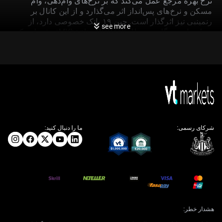
نرخ بهره مرجع عمل می‌کند که بر نرخ‌های وام‌دهی، وام
مسکن و نرخ‌های پس‌انداز اثر می‌گذارد و از این کانال بر
رنمینبی نیز اثرگذار است. چین ۱۹ بانک خصوصی دارد، از
see more
جمله وام‌دهندگان دیجیتال WeBank و MYbank؛ مقرراتی که
در سال ۲۰۱۴ معرفی شد، به وام‌دهندگان داخلیِ کاملاً دارای
سرمایه خصوصی اجازه فعالیت در نظامی با غلبه دولت را
داد.
سیگنال بانک مرکزی و
واکنش بازار
شرکای رسمی:
ما را دنبال کنید:
بانک خلق چین نرخ مرجع روزانه USD/CNY را به‌طور
معناداری ضعیف‌تر از انتظارات بازار تعیین کرده است. این
اقدام نشان‌دهنده تحمل ـ و شاید ترجیح ـ برای تضعیف یوان در
کوتاه‌مدت است. ما این را بیش از آن‌که واکنشی صرف به
بازار بدانیم، یک سیگنال روشن سیاستی ارزیابی می‌کنیم.
این اقدام احتمالاً بازتاب داده‌های اخیر اقتصادی است که از
کند شدن شتاب حکایت دارد. شاخص رسمی PMI تولیدی چین
هشدار خطر:
برای مه ۲۰۲۶ به ۴۹.۸ کاهش یافت که بیانگر انقباض است،