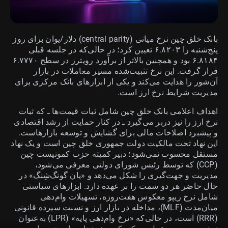
بانک خلق چین نرخ میانی (central parity) دلار/یوان برای روز
پنج‌شنبه را ۶.۸۲۰۳ تعیین کرد؛ در حالی‌که در جلسه قبلی
۶.۸۱۸۴ بود و همچنین بالاتر از برآورد رویترز در سطح ۶.۷۷۷۰
قرار گرفت. این نرخ تثبیت‌شده مسیر معاملات در بازار
آن‌شور را هدایت می‌کند و یکی از ابزارهای بانک مرکزی برای
مدیریت شرایط نرخ ارز است.
اهداف اعلامی بانک خلق چین شامل ثبات قیمت‌ها ـ که ثبات
نرخ ارز را نیز دربر می‌گیرد ـ در کنار حمایت از رشد اقتصادی
و پیشبرد اصلاحات مالی برای گشایش و توسعه بازارهاست.
این نهاد تحت مالکیت دولت جمهوری خلق چین است و یک نهاد
مستقل محسوب نمی‌شود؛ دبیر کمیته حزب کمونیست چین
(CCP) که توسط رئیس شورای دولتی معرفی می‌شود،
مدیریت و جهت‌گیری را شکل می‌دهد و «پان گونگ‌شِنگ» در
حال حاضر هر دو سمت را بر عهده دارد. ابزارهای سیاستی
شامل نرخ ریپو معکوس هفت‌روزه، تسهیلات وام‌دهی
میان‌مدت (MLF)، مداخله در بازار ارز و نسبت سپرده قانونی
(RRR) است، در حالی‌که «نرخ وام‌دهی پایه» (LPR) به‌عنوان