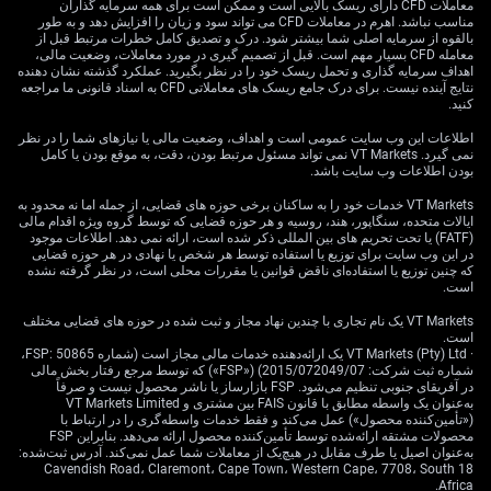
معاملات CFD دارای ریسک بالایی است و ممکن است برای همه سرمایه گذاران
در حالی‌که رشد صادرات به تنها ۱.۵٪ در مقیاس سالانه کند
مناسب نباشد. اهرم در معاملات CFD می تواند سود و زیان را افزایش دهد و به طور
شد و پایین‌تر از پیش‌بینی‌ها قرار گرفت. تضعیف مدیریت‌شده
بالقوه از سرمایه اصلی شما بیشتر شود. درک و تصدیق کامل خطرات مرتبط قبل از
معامله CFD بسیار مهم است. قبل از تصمیم گیری در مورد معاملات، وضعیت مالی،
یوان می‌تواند کالاهای چینی را ارزان‌تر کند و به بخش صادرات
اهداف سرمایه گذاری و تحمل ریسک خود را در نظر بگیرید. عملکرد گذشته نشان دهنده
که به تقویت نیاز دارد، کمک برساند.
نتایج آینده نیست. برای درک جامع ریسک های معاملاتی CFD به اسناد قانونی ما مراجعه
کنید.
منطق سیاستی و راهبردهای
اطلاعات این وب سایت عمومی است و اهداف، وضعیت مالی یا نیازهای شما را در نظر
نمی گیرد. VT Markets نمی تواند مسئول مرتبط بودن، دقت، به موقع بودن یا کامل
معاملاتی
بودن اطلاعات وب سایت باشد.
VT Markets خدمات خود را به ساکنان برخی حوزه های قضایی، از جمله اما نه محدود به
ایالات متحده، سنگاپور، هند، روسیه و هر حوزه قضایی که توسط گروه ویژه اقدام مالی
(FATF) یا تحت تحریم های بین المللی ذکر شده است، ارائه نمی دهد. اطلاعات موجود
همچنین باید واگرایی سیاستی با ایالات متحده را در نظر
در این وب سایت برای توزیع یا استفاده توسط هر شخص یا نهادی در هر حوزه قضایی
که چنین توزیع یا استفاده‌ای ناقض قوانین یا مقررات محلی است، در نظر گرفته نشده
گرفت؛ جایی که فدرال رزرو موضعی نسبتاً انقباضی/
است.
سخت‌گیرانه را حفظ کرده است. این شکاف نرخ بهره به‌طور
طبیعی فشار صعودی بر جفت‌ارز USD/CNY وارد می‌کند. به
VT Markets یک نام تجاری با چندین نهاد مجاز و ثبت شده در حوزه های قضایی مختلف
است.
نظر می‌رسد PBoC به‌جای مقابله با این فشارهای بنیادی، در
· VT Markets (Pty) Ltd یک ارائه‌دهنده خدمات مالی مجاز است (شماره FSP: 50865،
حال هدایت ارز همسو با آن‌هاست.
شماره ثبت شرکت: 2015/072049/07) («FSP») که توسط مرجع رفتار بخش مالی
در آفریقای جنوبی تنظیم می‌شود. FSP بازارساز یا ناشر محصول نیست و صرفاً
به‌عنوان یک واسطه مطابق با قانون FAIS بین مشتری و VT Markets Limited
برای معامله‌گران مشتقه، این وضعیت می‌تواند راهبردی مبنی
(«تأمین‌کننده محصول») عمل می‌کند و فقط خدمات واسطه‌گری را در ارتباط با
بر موقعیت‌گیری برای تضعیف بیشتر یوان در هفته‌های پیش
محصولات مشتقه ارائه‌شده توسط تأمین‌کننده محصول ارائه می‌دهد. بنابراین FSP
به‌عنوان اصیل یا طرف مقابل در هیچ‌یک از معاملات شما عمل نمی‌کند. آدرس ثبت‌شده:
رو را تقویت کند. به باور ما، خرید اختیار خرید (Call) دلار در
18 Cavendish Road، Claremont، Cape Town، Western Cape، 7708، South
برابر CNH (یوان آف‌شور) راهی با ریسک مشخص برای
Africa.