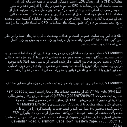
Option؛ قراردادی که حق—نه الزام—خرید دلار در قیمت
معاملات CFD دارای ریسک بالایی است و ممکن است برای همه سرمایه گذاران
مناسب نباشد. اهرم در معاملات CFD می تواند سود و زیان را افزایش دهد و به طور
مشخص را می‌دهد) با قیمت اعمال نزدیک ۱۷.۵۰ نگاه می‌کنیم
بالقوه از سرمایه اصلی شما بیشتر شود. درک و تصدیق کامل خطرات مرتبط قبل از
تا از حرکت احتمالی رو به بالا با ریسک محدود استفاده کنیم.
معامله CFD بسیار مهم است. قبل از تصمیم گیری در مورد معاملات، وضعیت مالی،
اهداف سرمایه گذاری و تحمل ریسک خود را در نظر بگیرید. عملکرد گذشته نشان دهنده
این روش کمک می‌کند اگر پزو از آن سطح کلیدی ضعیف‌تر
نتایج آینده نیست. برای درک جامع ریسک های معاملاتی CFD به اسناد قانونی ما مراجعه
شود سود بگیریم؛ سطحی که به نظر می‌رسد بازار به آن
کنید.
چشم دارد. از نظر تاریخی، دوره‌های کند شدن رشد مکزیک،
اطلاعات این وب سایت عمومی است و اهداف، وضعیت مالی یا نیازهای شما را در نظر
مثل ۲۰۱۹، حتی با وجود نرخ‌های بهره بالا، قبل از تضعیف
نمی گیرد. VT Markets نمی تواند مسئول مرتبط بودن، دقت، به موقع بودن یا کامل
ماندگار پزو رخ داده‌اند.
بودن اطلاعات وب سایت باشد.
VT Markets خدمات خود را به ساکنان برخی حوزه های قضایی، از جمله اما نه محدود به
رفتار نوسان و راهبردهای
ایالات متحده، سنگاپور، هند، روسیه و هر حوزه قضایی که توسط گروه ویژه اقدام مالی
(FATF) یا تحت تحریم های بین المللی ذکر شده است، ارائه نمی دهد. اطلاعات موجود
بهره‌گیری از بازده
در این وب سایت برای توزیع یا استفاده توسط هر شخص یا نهادی در هر حوزه قضایی
که چنین توزیع یا استفاده‌ای ناقض قوانین یا مقررات محلی است، در نظر گرفته نشده
است.
VT Markets یک نام تجاری با چندین نهاد مجاز و ثبت شده در حوزه های قضایی مختلف
سیگنال‌های متضاد بنکسیکو—رشد ضعیف در برابر سیاست
است.
· VT Markets (Pty) Ltd یک ارائه‌دهنده خدمات مالی مجاز است (شماره FSP: 50865،
نرخ بهره نسبتاً سخت‌گیرانه (Hawkish؛ تمایل به بالا نگه
شماره ثبت شرکت: 2015/072049/07) («FSP») که توسط مرجع رفتار بخش مالی
داشتن نرخ بهره برای مهار تورم)—احتمالاً ابهام بازار را بیشتر
در آفریقای جنوبی تنظیم می‌شود. FSP بازارساز یا ناشر محصول نیست و صرفاً
می‌کند و «نوسان» را بالا می‌برد. «نوسان ضمنی» (Implied
به‌عنوان یک واسطه مطابق با قانون FAIS بین مشتری و VT Markets Limited
(«تأمین‌کننده محصول») عمل می‌کند و فقط خدمات واسطه‌گری را در ارتباط با
Volatility؛ برآورد بازار از میزان نوسان آینده که از قیمت
محصولات مشتقه ارائه‌شده توسط تأمین‌کننده محصول ارائه می‌دهد. بنابراین FSP
اختیارها استخراج می‌شود) در اختیارهای یک‌ماهه طی یک روز
به‌عنوان اصیل یا طرف مقابل در هیچ‌یک از معاملات شما عمل نمی‌کند. آدرس ثبت‌شده:
18 Cavendish Road، Claremont، Cape Town، Western Cape، 7708، South
گذشته کمی بالا رفته و انتظار داریم این روند ادامه یابد.
Africa.