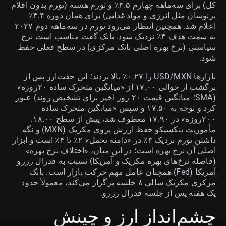
کل) برای سه‌ماهه چهارم ۳.۵٪ و تورم هسته (تورم بدون اقلام
پرنوسان مثل انرژی و مواد غذایی) برای همان دوره ۳.۴٪
اعلام شد. همچنین انتظار می‌رود تورم در سه‌ماهه دوم ۲۰۲۷
به سمت هدف ۳٪ نزدیک شود. بانک گفت مناسب است نرخ
سیاستی (نرخ بهره اصلی بانک مرکزی) در سطح فعلی حفظ
شود.
بازارها USD/MXN را ۰.۲۷٪ بالا بردند؛ این جفت‌ارز پس از
برگشت از حوالی ۱۷.۰۰ از «میانگین متحرک ساده ۲۰روزه»
(SMA؛ میانگین قیمت ۲۰ روز اخیر برای تشخیص روند) عبور
کرد و توجه به ۱۷.۵۰ و سپس «میانگین متحرک ساده
۲۰۰روزه» در ۱۷.۹۰ معطوف شد، پیش از سطح ۱۸.۰۰.
مأموریت بنکسیکو حفظ ارزش پزوی مکزیک (MXN) و نگه
داشتن تورم نزدیک ۳٪ در «دامنه تحمل» ۲٪ تا ۴٪ است و ابزار
اصلی آن نرخ بهره است؛ در این میان، «اختلاف نرخ بهره»
(فاصله نرخ‌های بهره مکزیک و آمریکا) نسبت به فدرال رزرو
آمریکا (Fed) همچنان عامل مهم حرکت بازار است. بانک
مرکزی مکزیک سالی ۸ جلسه برگزار می‌کند، معمولاً حدود
یک هفته پس از جلسه فدرال رزرو.
چشم‌انداز ارز و چینش