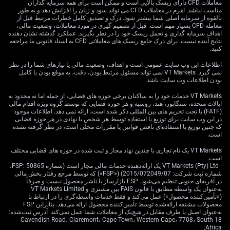
را داریم؛ به‌محض آنکه موضع مالی میانه‌رو دولت جدید
معاملات CFD دارای ریسک بالایی است و ممکن است برای همه سرمایه گذاران
روشن‌تر شود.
مناسب نباشد. اهرم در معاملات CFD می تواند سود و زیان را افزایش دهد و به طور
بالقوه از سرمایه اصلی شما بیشتر شود. درک و تصدیق کامل خطرات مرتبط قبل از
معامله CFD بسیار مهم است. قبل از تصمیم گیری در مورد معاملات، وضعیت مالی،
چرخش بخشی در بازار
اهداف سرمایه گذاری و تحمل ریسک خود را در نظر بگیرید. عملکرد گذشته نشان دهنده
نتایج آینده نیست. برای درک جامع ریسک های معاملاتی CFD به اسناد قانونی ما مراجعه
کنید.
سهام
اطلاعات این وب سایت عمومی است و اهداف، وضعیت مالی یا نیازهای شما را در نظر
نمی گیرد. VT Markets نمی تواند مسئول مرتبط بودن، دقت، به موقع بودن یا کامل
بودن اطلاعات وب سایت باشد.
در بازار سهام، انتظار داریم واگرایی روشنی میان بخش‌ها
VT Markets خدمات خود را به ساکنان برخی حوزه های قضایی، از جمله اما نه محدود به
شکل بگیرد. افزایش مالیات پیشنهادی بر ثروتمندان می‌تواند
ایالات متحده، سنگاپور، هند، روسیه و هر حوزه قضایی که توسط گروه ویژه اقدام مالی
برای شرکت‌های کالاهای لوکس و مدیریت ثروت جریان
(FATF) یا تحت تحریم های بین المللی ذکر شده است، ارائه نمی دهد. اطلاعات موجود
در این وب سایت برای توزیع یا استفاده توسط هر شخص یا نهادی در هر حوزه قضایی
مخالف ایجاد کند، در حالی که حمایت از خانوارهای کم‌درآمد
که چنین توزیع یا استفاده‌ای ناقض قوانین یا مقررات محلی است، در نظر گرفته نشده
باید به نفع شرکت‌های کالاهای مصرفی ضروری و
است.
خرده‌فروشی‌های تخفیفی تمام شود. با توجه به داده‌های اخیر
VT Markets یک نام تجاری با چندین نهاد مجاز و ثبت شده در حوزه های قضایی مختلف
ONS که رشد ۱.۵٪ی حجم فروش خرده‌فروشی‌های تخفیفی
است.
در ماه گذشته را نشان می‌دهد، ما ایجاد «معاملات جفتی» را
· VT Markets (Pty) Ltd یک ارائه‌دهنده خدمات مالی مجاز است (شماره FSP: 50865،
شماره ثبت شرکت: 2015/072049/07) («FSP») که توسط مرجع رفتار بخش مالی
باارزش می‌بینیم؛ برای نمونه، اتخاذ موقعیت خرید (Long)
در آفریقای جنوبی تنظیم می‌شود. FSP بازارساز یا ناشر محصول نیست و صرفاً
روی سبدی از سهام مصرف‌محور در برابر موقعیت فروش
به‌عنوان یک واسطه مطابق با قانون FAIS بین مشتری و VT Markets Limited
(Short) روی برندهای لوکس از طریق اختیار معامله.
(«تأمین‌کننده محصول») عمل می‌کند و فقط خدمات واسطه‌گری را در ارتباط با
محصولات مشتقه ارائه‌شده توسط تأمین‌کننده محصول ارائه می‌دهد. بنابراین FSP
به‌عنوان اصیل یا طرف مقابل در هیچ‌یک از معاملات شما عمل نمی‌کند. آدرس ثبت‌شده:
18 Cavendish Road، Claremont، Cape Town، Western Cape، 7708، South
Africa.