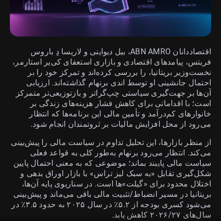
اقتصاددانان ABN AMRO، بیل دیواینی و لاریسا دِ باروس
فریتس، پیامدهای اقتصادی و بازاری استعفای کی‌یر استارمر،
نخست‌وزیر بریتانیا، را بررسی کرده‌اند و تمرکز خود را بر
احتمال جانشینی او توسط اندی برنهام گذاشته‌اند. ارزیابی
آن‌ها بر جهت‌گیری سیاستی چپ‌گراتر و بازتوزیعی‌تر متمرکز
است؛ با اقداماتی برای کاهش فشار هزینه‌های زندگی بر
خانوارهای کم‌درآمد و تأمین مالی این برنامه‌ها که انتظار
می‌رود از محل افزایش مالیات بر ثروتمندان انجام شود.
از منظر بازارها، این تحلیل تداوم در سیاست مالی را پیش‌بینی
می‌کند. انتظار می‌رود برنهام به‌طور کلی به قواعد فعلی
سیاست مالی پایبند بماند؛ موضوعی که به معنی احتمال پایین
شکل‌گیری تقابل «به سبک لیز تراس» با بازار اوراق بدهی و
اختلال محدود برای «گیلت»ها است. در سناریوی پایه آن‌ها،
بریتانیا در مسیر انضباط/تثبیت مالی باقی می‌ماند و پیش‌بینی
می‌شود کسری بودجه از ۵.۲٪ در سال ۲۰۲۵ به حدود ۳.۵٪ در
سال‌های ۲۰۲۶/۲۷ کاهش یابد.