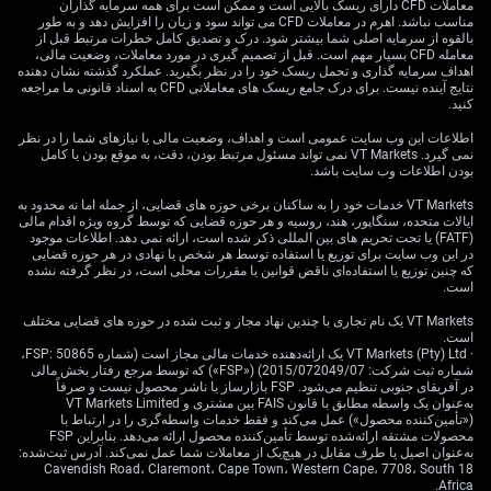
اکنون نزدیک ۱۶.۵ است و به‌نظر نمی‌رسد احتمال واکنش تند
معاملات CFD دارای ریسک بالایی است و ممکن است برای همه سرمایه گذاران
مناسب نباشد. اهرم در معاملات CFD می تواند سود و زیان را افزایش دهد و به طور
بازار به داده‌های مهم اشتغال و تورم آینده را کامل منعکس
بالقوه از سرمایه اصلی شما بیشتر شود. درک و تصدیق کامل خطرات مرتبط قبل از
کرده باشد. خرید اختیار خرید (Call) روی VIX یا استراتژی
معامله CFD بسیار مهم است. قبل از تصمیم گیری در مورد معاملات، وضعیت مالی،
«استرادل» (خرید هم‌زمان اختیار خرید و فروش در یک قیمت
اهداف سرمایه گذاری و تحمل ریسک خود را در نظر بگیرید. عملکرد گذشته نشان دهنده
نتایج آینده نیست. برای درک جامع ریسک های معاملاتی CFD به اسناد قانونی ما مراجعه
اعمال) روی شاخص‌های بزرگ، قبل از انتشار این داده‌ها
کنید.
می‌تواند مفید باشد. «اختیار معامله» قراردادی است که حق
اطلاعات این وب سایت عمومی است و اهداف، وضعیت مالی یا نیازهای شما را در نظر
خرید یا فروش را می‌دهد، و استرادل برای زمانی است که
نمی گیرد. VT Markets نمی تواند مسئول مرتبط بودن، دقت، به موقع بودن یا کامل
جهت حرکت مهم نیست و فقط بزرگ بودن حرکت قیمت
بودن اطلاعات وب سایت باشد.
اهمیت دارد.
VT Markets خدمات خود را به ساکنان برخی حوزه های قضایی، از جمله اما نه محدود به
ایالات متحده، سنگاپور، هند، روسیه و هر حوزه قضایی که توسط گروه ویژه اقدام مالی
چیدمان موقعیت‌ها برای نرخ
(FATF) یا تحت تحریم های بین المللی ذکر شده است، ارائه نمی دهد. اطلاعات موجود
در این وب سایت برای توزیع یا استفاده توسط هر شخص یا نهادی در هر حوزه قضایی
که چنین توزیع یا استفاده‌ای ناقض قوانین یا مقررات محلی است، در نظر گرفته نشده
بهره و غافلگیری‌های کلان
است.
VT Markets یک نام تجاری با چندین نهاد مجاز و ثبت شده در حوزه های قضایی مختلف
است.
بازده اوراق بلندمدت در محدوده معقولی به‌نظر می‌رسد؛
· VT Markets (Pty) Ltd یک ارائه‌دهنده خدمات مالی مجاز است (شماره FSP: 50865،
شماره ثبت شرکت: 2015/072049/07) («FSP») که توسط مرجع رفتار بخش مالی
بنابراین راهبردهایی که روی «رفت‌وبرگشت قیمت در یک بازه
در آفریقای جنوبی تنظیم می‌شود. FSP بازارساز یا ناشر محصول نیست و صرفاً
مشخص» حساب می‌کنند می‌تواند کارآمد باشد. بازده اوراق
به‌عنوان یک واسطه مطابق با قانون FAIS بین مشتری و VT Markets Limited
(«تأمین‌کننده محصول») عمل می‌کند و فقط خدمات واسطه‌گری را در ارتباط با
۱۰ساله خزانه‌داری آمریکا در یک ماه اخیر نزدیک ۴.۳۵٪ ثابت
محصولات مشتقه ارائه‌شده توسط تأمین‌کننده محصول ارائه می‌دهد. بنابراین FSP
مانده است؛ در چنین شرایطی، فروش اختیارهایی که «خیلی
به‌عنوان اصیل یا طرف مقابل در هیچ‌یک از معاملات شما عمل نمی‌کند. آدرس ثبت‌شده:
دور از قیمت فعلی» هستند روی قراردادهای آتی اوراق
18 Cavendish Road، Claremont، Cape Town، Western Cape، 7708، South
Africa.