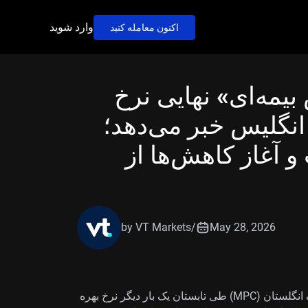
وارد شوید
اکنون معامله کنید
 بیمه‌ای» نهایی نرخ
نگلیس خبر می‌دهد؛
 آغاز کاهش‌ها از
by VT Markets
/
May 28, 2026
بانک ABN AMRO انتظار دارد «کمیته سیاست پولی» بانک انگلستان (MPC) طی تابستان یک بار دیگر نرخ بهره