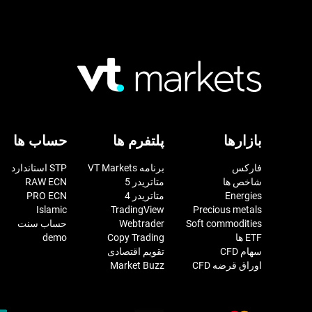
بازارها
پلتفرم ها
حساب ها
فارکس
برنامه VT Markets
STP استاندارد
شاخص ها
متاتریدر 5
RAW ECN
Energies
متاتریدر 4
PRO ECN
Islamic
TradingView
Precious metals
Soft commodities
Webtrader
حساب سنت
ETF ها
Copy Trading
demo
سهام CFD
تقویم اقتصادی
اوراق قرضه CFD
Market Buzz