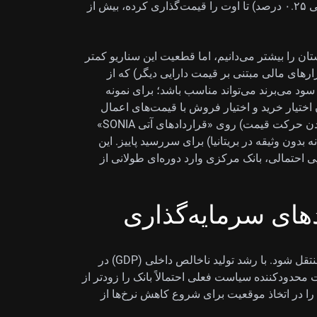
۱۰۰ نقطه پایه برابر ۱ درصد است، پس ۲۵ نقطه پایه یعنی ۰.۲۵ درصد) تا اوت را قیمت‌گذاری کرده، بیش از
تان را بیشتر می‌دانیم، اما قطعیت این سناریو کمتر
ارهای مالی مبتنی بر قیمت دارایی دیگر) که از
دامنه تغییرات قیمت) سود می‌برند می‌تواند مناسب باشد؛ برای نمونه
Selling S؛ فروش هم‌زمان اختیار خرید و اختیار فروش با قیمت‌های اعمال
متفاوت برای کسب سود از آرام شدن بازار و محدود ماندن حرکت قیمت) روی «قراردادهای آتی SONIA»
ره شبانه بدون وثیقه در بریتانیا) برای سررسید پاییز. این
 احتمالی، بانک مرکزی وارد دوره‌ای طولانی از
های سرمایه‌گذاری
در افق جلوتر، تمرکز باید به زمان‌بندی کاهش نرخ بهره منتقل شود. با رشد تولید ناخالص داخلی (GDP) در
صفر بوده، ماهیت محدودکننده سیاست فعلی احتمالاً بانک را زودتر از
را در اتخاذ موقعیت برای شروع کاهش نرخ‌ها از