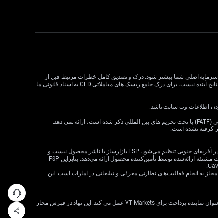
لات CFD می تواند سود و زیان را افزایش دهد و به طور بالقوه از سرمایه اصلی شما بیشتر شود. درک و تصدیق کامل خطرات مرتبط قبل از
معامله CFD بسیار مهم است. قبل از تصمیم گیری در مورد معاملات، وضعیت مالی، اهداف سرمایه گذاری و تحمل ریسک خود را در نظر بگیرید. عملکرد گذشته نشان دهنده نتایج آینده نیست. برای درک جامع ریسک های معاملاتی CFD به اسناد قانونی ما
VT Markets خدمات خود را به ساکنان برخی حوزه های قضایی، از جمله اما نه محدود به ایالات متحده، سنگاپور، هند، روسیه و هر حوزه قضایی که توسط گروه ویژه اقدام مالی (FATF) یا تحت تحریم های بین المللی ذکر شده است، ارائه نمی دهد.
ظر گرفته نشده است.
· VT Markets (Pty) Ltd یک ارائه‌دهنده خدمات مالی مجاز است (شماره FSP: 50865، شماره ثبت شرکت: 2015/072049/07) («FSP») که توسط مرجع رفتار بخش مالی در آفریقای جنوبی تنظیم می‌شود. FSP بازارساز یا ناشر محصول نیست و
صرفاً به‌عنوان یک واسطه مطابق با قانون FAIS بین مشتری و VT Markets Limited («تأمین‌کننده محصول») عمل می‌کند و فقط خدمات واسطه‌گری را در ارتباط با محصولات مشتقه ارائه‌شده توسط تأمین‌کننده محصول ارائه می‌دهد. بنابراین FSP
 شرکت VT Markets (Pty) Ltd – شعبه دبی توسط سازمان بازارهای سرمایه امارات متحده عربی (CMA) تحت مجوز شماره 20200000299 به عنوان دارنده مجوز دسته 5 مجاز به انجام فعالیت‌های نظارتی معرفی و تبلیغاتی در امارات است. این
VT Markets Ltd، ثبت شده در جمهوری قبرس با شماره ثبت HE436466 و آدرس ثبت شده در اسقف اعظم ماکاریوس III، 160، طبقه 1، 3026، لیماسول، قبرس، تنها به عنوان نماینده پرداخت برای VT Markets عمل می کند. این نهاد در قبرس مجاز