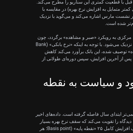
ه قبل با قطعیت کمتری این سناریو را مطرح می‌کند.
 کمتر متمایل به افزایش نرخ بهره) در مقایسه با
ر نشست مارس اشاره می‌کند و می‌گوید با نزدیک
م‌تر شده است.
 ABN AMRO انتظار دارد بانک مرکزی به رویکرد «صبر و مشاهده» برگردد، چون
در فصل سوم (Q3) عرضه انرژی به‌تدریج به حالت عادی نزدیک می‌شود. با توجه به اینکه «نرخ بانکی» (Bank
ننده» توصیف شده، این بانک برآورد می‌کند کاهش
ی ابتدا توقف پس از آخرین افزایش، سپس دوره‌ای طولانی از
 می‌شود و سیاست به نقطه
ی‌تر ابتدای سال فاصله گرفته است. داده‌های اخیر
ل به ۳.۵٪ کاهش یافته، این دیدگاه را تقویت می‌کند که سقف نرخ بهره بسیار
نزدیک است. بنابراین ممکن است بازار که اکنون وقوع یک افزایش کامل ۲۵ «نقطه پایه» (Basis point؛ هر