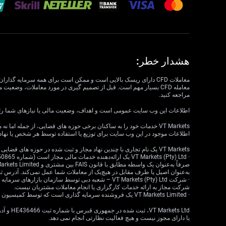
هشدار خطر:
مراجعه کنید.
اطلاعات این وب سایت عمومی است و اهداف، وضعیت مالی یا نیازهای شما را در نظر نمی گیرد. VT Markets نمی تواند مسئول مرتبط بودن، دقت، به موقع بودن 
اطلاعات موجود در این وب سایت برای توزیع یا استفاده توسط هر شخص یا نهاد
VT Markets یک نام تجاری با چندین نهاد مجاز و ثبت شده در حوزه های قضایی مختلف است.
به‌عنوان اصیل یا طرف مقابل در هیچ‌یک از معاملات شما عمل نمی‌کند. آدرس ثبت‌شده: 18 ، Claremont، Cape Town، Western Cape، 7708، South Africa
شرکت مجاز به ارائه خدمات کارگزاری یا انجام معاملات مشتریان نیست.
· VT Markets Limited یک فروشنده سرمایه گذاری است که توسط کمیسیون خدمات مالی موریس (FSC) تحت مجوز شماره GB23202269 مجاز و تحت نظارت است.
یا دارای مجوز نیست و هیچ فعالیت نظارتی انجام نمی دهد.