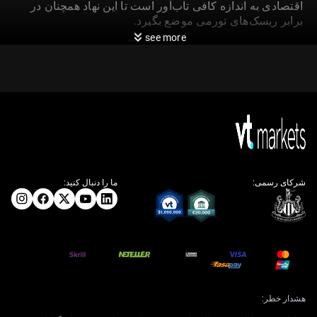
اقتصادی به اندازه کافی تاب‌آور است تا این نهاد همچنان در
برابر ریسک‌های تورمی موضع بگیرد.
see more
پویایی نرخ بهره آمریکا-
سنگاپور و راهبرد کوتاه‌مدت
بازار ارز
با توجه به گسترش اختلاف نرخ بهره میان آمریکا و سنگاپور،
انتظار داریم دلار سنگاپور با افتی ملایم در برابر دلار آمریکا
شرکای رسمی:
ما را دنبال کنید:
مواجه شود. نرخ سیاستی فدرال رزرو در حال حاضر ۴.۷۵٪
است، در حالی که نرخ کلیدی شبانه سنگاپور (SORA) حوالی
۳.۵۰٪ نوسان دارد؛ امری که دارایی‌های دلاری را جذاب‌تر
می‌کند. بنابراین باید برای افق کوتاه‌مدت و تا ورود به فصل
آینده، راهبردهایی را مدنظر قرار دهیم که USD را در برابر
SGD ترجیح می‌دهند.
با این حال، دلار سنگاپور همچنان ارز دفاعی ترجیحی ما در
هشدار خطر:
منطقه آسه‌آن است؛ به دلیل ثباتی که چارچوب سیاستی آن