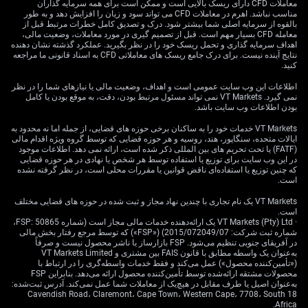
فراهم می‌کند. تنها در فصل گذشته، بات تایلند بیش از ۲.۵٪ در
معاملات CFD دارای ریسک بالایی است و ممکن است برای همه سرمایه گذاران
مناسب نباشد. اهرم در معاملات CFD می تواند سود و زیان را افزایش دهد و به طور
برابر SGD تضعیف شده و روپیه اندونزی نیز عملکرد ضعیف
بالقوه از سرمایه اصلی شما بیشتر شود. درک و تصدیق کامل خطرات مرتبط قبل از
مشابهی داشته است. ما به دنبال معاملات «ارزش نسبی»
معامله CFD بسیار مهم است. قبل از تصمیم گیری در مورد معاملات، وضعیت مالی،
هستیم؛ مانند اتخاذ موقعیت خرید در SGD/THB یا SGD/IDR،
اهداف سرمایه گذاری و تحمل ریسک خود را در نظر بگیرید. عملکرد گذشته نشان دهنده
نتایج آینده نیست. برای درک جامع ریسک های معاملاتی CFD به اسناد قانونی ما مراجعه
تا از این واگرایی بهره ببریم.
کنید.
سیاست MAS، تورم و نقش
اطلاعات این وب سایت عمومی است و اهداف، وضعیت مالی یا نیازهای شما را در نظر
نمی گیرد. VT Markets نمی تواند مسئول مرتبط بودن، دقت، به موقع بودن یا کامل
بودن اطلاعات وب سایت باشد.
SGD به‌عنوان لنگر
VT Markets خدمات خود را به ساکنان برخی حوزه های قضایی، از جمله اما نه محدود به
ایالات متحده، سنگاپور، هند، روسیه و هر حوزه قضایی که توسط گروه ویژه اقدام مالی
منطقه‌ای
(FATF) یا تحت تحریم های بین المللی ذکر شده است، ارائه نمی دهد. اطلاعات موجود
در این وب سایت برای توزیع یا استفاده توسط هر شخص یا نهادی در هر حوزه قضایی
که چنین توزیع یا استفاده‌ای ناقض قوانین یا مقررات محلی است، در نظر گرفته نشده
است.
انتظار داریم سازمان پولی سنگاپور در نشست پیشِ‌روی
VT Markets یک نام تجاری با چندین نهاد مجاز و ثبت شده در حوزه های قضایی مختلف
ژوئیه، موضع سخت‌گیرانه سیاستی خود را حفظ کند. تورم
است.
هسته سنگاپور در ماه مه ۳.۱٪ گزارش شده که همچنان بالا
· VT Markets (Pty) Ltd یک ارائه‌دهنده خدمات مالی مجاز است (شماره FSP: 50865،
شماره ثبت شرکت: 2015/072049/07) («FSP») که توسط مرجع رفتار بخش مالی
است و به بانک مرکزی هر دلیل لازم را می‌دهد تا برای
در آفریقای جنوبی تنظیم می‌شود. FSP بازارساز یا ناشر محصول نیست و صرفاً
مدیریت فشارهای قیمتی از یک ارز قدرتمند استفاده کند. این
به‌عنوان یک واسطه مطابق با قانون FAIS بین مشتری و VT Markets Limited
(«تأمین‌کننده محصول») عمل می‌کند و فقط خدمات واسطه‌گری را در ارتباط با
ثبات مورد انتظار، نقش SGD را به‌عنوان یک لنگر منطقه‌ای
محصولات مشتقه ارائه‌شده توسط تأمین‌کننده محصول ارائه می‌دهد. بنابراین FSP
تقویت می‌کند.
به‌عنوان اصیل یا طرف مقابل در هیچ‌یک از معاملات شما عمل نمی‌کند. آدرس ثبت‌شده:
18 Cavendish Road، Claremont، Cape Town، Western Cape، 7708، South
Africa.
از منظر تاریخی، MAS از باند سیاستی S$NEER برای