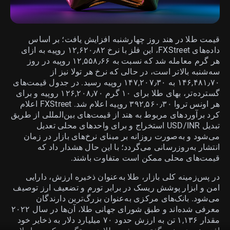
قیمت طلا در هند روز چهارشنبه افزایش یافت؛ بر اساس
داده‌های FXStreet، این فلز با نرخ ۱۲,۶۲۰٫۸۲ روپیه به ازای
هر گرم معامله شد که نسبت به ۱۲,۵۵۸٫۶۶ روپیه در روز
سه‌شنبه بالاتر است، در حالی که نرخ هر تولا نیز از
۱۴۶,۴۸۱٫۷۰ به ۱۴۷,۲۰۷٫۳۰ روپیه رسید. در جدول قیمت‌های
گسترده‌تر، بهای طلا برای ۱۰ گرم ۱۲۶,۲۰۸٫۷۰ روپیه و برای
هر اونس تروا ۳۹۲,۵۶۰٫۳۰ روپیه اعلام شد. FXStreet اعلام
کرد برآوردهای مربوط به هند از قیمت‌های بین‌المللی از طریق
تبدیل USD/INR استخراج و برای واحدهای محلی تعدیل
می‌شود و به‌صورت روزانه بر مبنای نرخ‌های بازار در زمان
انتشار به‌روزرسانی می‌گردد؛ با این حال هشدار داد که
قیمت‌های محلی ممکن است متفاوت باشند.
در پس‌زمینه کلی بازار، طلا به‌عنوان ذخیره ارزش، دارایی
امن و ابزار پوشش ریسک در برابر تورم و تضعیف ارز توصیف
می‌شود. بانک‌های مرکزی به‌عنوان بزرگ‌ترین دارندگان
معرفی شده‌اند و طبق شورای جهانی طلا، آن‌ها در سال ۲۰۲۲
مقدار ۱,۱۳۶ تن به ارزش حدود ۷۰ میلیارد دلار به ذخایر خود