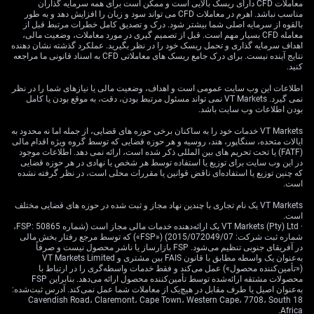
معاملات CFD دارای ریسک بالایی است و ممکن است برای همه سرمایه گذاران
به زیر سطح حمایتی کلیدی ۹۹٫۰ سقوط کرد؛ سطحی که از
مناسب نباشد. اهرم در معاملات CFD می تواند سود و زیان را افزایش دهد و به طور
منظر تاریخی برای طلا (با قیمت‌گذاری دلاری) سیگنال
بالقوه از سرمایه اصلی شما بیشتر شود. درک و تصدیق کامل خطرات مرتبط قبل از
معامله CFD بسیار مهم است. قبل از تصمیم گیری در مورد معاملات، وضعیت مالی،
صعودی تلقی می‌شود. این رابطه معکوس را محرک اصلی
اهداف سرمایه گذاری و تحمل ریسک خود را در نظر بگیرید. عملکرد گذشته نشان دهنده
رشد بالقوه قیمت‌ها در هفته‌های پیش رو می‌دانیم.
نتایج آینده نیست. برای درک جامع ریسک های معاملاتی CFD به اسناد قانونی ما مراجعه
کنید.
علاوه بر این، تازه‌ترین داده‌های تورم آمریکا برای ژوئن ۲۰۲۶
اطلاعات این وب سایت عمومی است و اهداف، وضعیت مالی یا نیازهای شما را در نظر
عدد ۳٫۱٪ را نشان داد که اندکی بالاتر از انتظار بود. این
نمی گیرد. VT Markets نمی تواند مسئول مرتبط بودن، دقت، به موقع بودن یا کامل
موضوع بار دیگر نگرانی‌ها درباره ماندگاری تورم را زنده
بودن اطلاعات وب سایت باشد.
می‌کند و طلا را به پوشش ریسکی جذاب برای پرتفوی‌ها تبدیل
VT Markets خدمات خود را به ساکنان برخی حوزه های قضایی، از جمله اما نه محدود به
می‌سازد. در دوره تورم بالای ۲۰۲۱ تا ۲۰۲۲ نیز پویایی
ایالات متحده، سنگاپور، هند، روسیه و هر حوزه قضایی که توسط گروه ویژه اقدام مالی
(FATF) یا تحت تحریم های بین المللی ذکر شده است، ارائه نمی دهد. اطلاعات موجود
مشابهی دیده شد که در نهایت از قیمت طلا حمایت کرد.
در این وب سایت برای توزیع یا استفاده توسط هر شخص یا نهادی در هر حوزه قضایی
که چنین توزیع یا استفاده‌ای ناقض قوانین یا مقررات محلی است، در نظر گرفته نشده
تقاضای بانک‌های مرکزی و
است.
VT Markets یک نام تجاری با چندین نهاد مجاز و ثبت شده در حوزه های قضایی مختلف
راهبردهای معاملاتی
است.
· VT Markets (Pty) Ltd یک ارائه‌دهنده خدمات مالی مجاز است (شماره FSP: 50865،
شماره ثبت شرکت: 2015/072049/07) («FSP») که توسط مرجع رفتار بخش مالی
در آفریقای جنوبی تنظیم می‌شود. FSP بازارساز یا ناشر محصول نیست و صرفاً
به‌عنوان یک واسطه مطابق با قانون FAIS بین مشتری و VT Markets Limited
یکی از منابع مهم حمایت، خریدهای قوی و پیوسته بانک‌های
(«تأمین‌کننده محصول») عمل می‌کند و فقط خدمات واسطه‌گری را در ارتباط با
مرکزی است. تازه‌ترین داده‌های شورای جهانی طلا نشان داد
محصولات مشتقه ارائه‌شده توسط تأمین‌کننده محصول ارائه می‌دهد. بنابراین FSP
به‌عنوان اصیل یا طرف مقابل در هیچ‌یک از معاملات شما عمل نمی‌کند. آدرس ثبت‌شده:
بانک‌های مرکزی بازارهای نوظهور در مجموع در سه‌ماهه دوم
18 Cavendish Road، Claremont، Cape Town، Western Cape، 7708، South
۲۰۲۶، ۲۵۰ تن دیگر به ذخایر خود افزودند. این تقاضای
Africa.